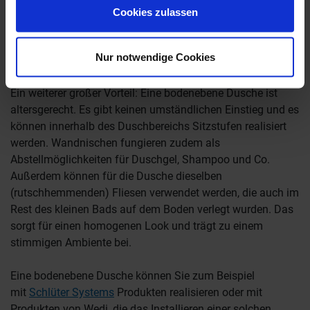
Diese Art Dusche hat mehrere Vorteile. Zum einen ihre
Cookies zulassen
Optik: Die Glasscheibe lässt das Bad offen wirken. Die
Dusche fällt kaum auf und nimmt damit optisch keine
Nur notwendige Cookies
Fläche weg.
Ein weiterer großer Vorteil: Eine bodenebene Dusche ist
altersgerecht. Es gibt keinen umständlichen Einstieg und es
können innerhalb des Duschbereichs Sitzstufen realisiert
werden. Wandnischen fungieren zudem als
Abstellmöglichkeiten für Duschgel, Shampoo und Co.
Außerdem können für die Dusche dieselben
(rutschhemmenden) Fliesen verwendet werden, die auch im
Rest des kleinen Bads auf dem Boden verlegt wurden. Das
sorgt für einen homogenen Look und trägt zu einem
stimmigen Ambiente bei.
Eine bodenebene Dusche können Sie zum Beispiel
mit
Schlüter Systems
Produkten realisieren oder mit
Produkten von Wedi, die das Installieren einer solchen