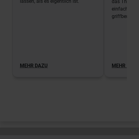
lassen, als es eigentlich ist.
das Thema Fl
einfach erklä
griffbereit.
MEHR DAZU
MEHR DAZ