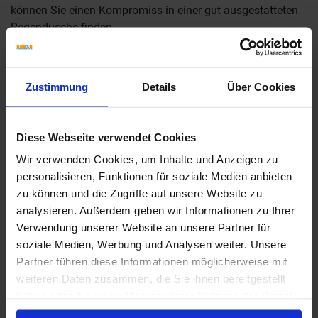
können Sie einen Kompromiss in einer gut ausgestatteten
Regendusche finden.
Wenn Sie jedoch nicht auf Ihre Badewanne verzichten
mögen, gibt es auch hier Möglichkeiten diese möglichst
Zustimmung
Details
Über Cookies
sinnvoll und platzsparend auszuwählen und zu platzieren.
Eckbadewannen nutzen effizient die Ecken des Bads und
lassen so mehr Fläche für Waschtisch, Dusche und
Diese Webseite verwendet Cookies
Schränke übrig. Eine ähnliche Funktion haben auch
Wir verwenden Cookies, um Inhalte und Anzeigen zu
asymmetrische Wannen, die zum Fußende hin schmal
personalisieren, Funktionen für soziale Medien anbieten
zulaufen. Für Schlauch-Bäder sind so genannte
zu können und die Zugriffe auf unsere Website zu
Sitzbadewannen eine mögliche Lösung.
analysieren. Außerdem geben wir Informationen zu Ihrer
Verwendung unserer Website an unsere Partner für
soziale Medien, Werbung und Analysen weiter. Unsere
Tipp 8 für kleine Bäder: Bodenebene
Partner führen diese Informationen möglicherweise mit
Dusche mit Glasabtrennung
weiteren Daten zusammen, die Sie ihnen bereitgestellt
Hochmodern und beim Neubau und der Renovierung eine
haben oder die sie im Rahmen Ihrer Nutzung der Dienste
tolle Idee: Eine bodenebene Dusche mit einer offenen Seite.
gesammelt haben.