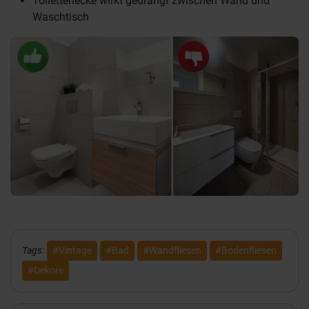
Toilettenecke wirkt gedrängt zwischen Wand und
Waschtisch
Tags:
#Vintage
#Bad
#Wandfliesen
#Bodenfliesen
#Dekore