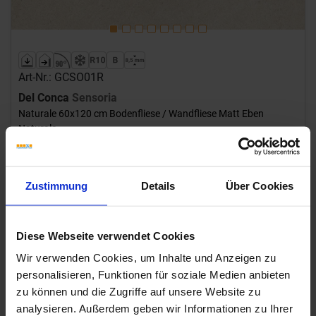
Art-Nr.: GCSO01R
Del Conca
Sensoria
Naturale 60x120 cm Bodenfliese / Wandfliese Matt Eben
Naturale
33,95 €
/m²
29,95 €
Zustimmung
Details
Über Cookies
ab 46.08 m²
/m²
hinzufügen
Diese Webseite verwendet Cookies
Inhalt: 1,44 m² = 48,89 €/Paket
Wir verwenden Cookies, um Inhalte und Anzeigen zu
Lagerware
Lagerware, Versandzeit ca. 7-9 Werktage
personalisieren, Funktionen für soziale Medien anbieten
zu können und die Zugriffe auf unsere Website zu
analysieren. Außerdem geben wir Informationen zu Ihrer