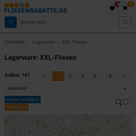
0
0
Startseite
Lagerware
XXL Fliesen
Lagerware: XXL-Fliesen
Artikel:
167
1
2
3
4
...8
Muster bestellbar
Showroom