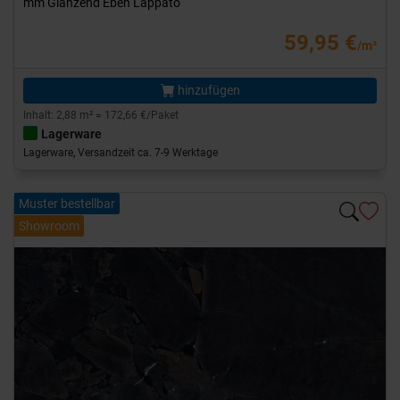
mm Glänzend Eben Lappato
59,95 €
/m²
hinzufügen
Inhalt: 2,88 m² = 172,66 €/Paket
Lagerware
Lagerware, Versandzeit ca. 7-9 Werktage
Muster bestellbar
Showroom
Previous
Next