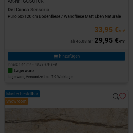
Art-Nr.: GCSO10R
Del Conca
Sensoria
Puro 60x120 cm Bodenfliese / Wandfliese Matt Eben Naturale
33,95 €
/m²
29,95 €
ab 46.08 m²
/m²
hinzufügen
Inhalt: 1,44 m² = 48,89 €/Paket
Lagerware
Lagerware, Versandzeit ca. 7-9 Werktage
Muster bestellbar
Showroom