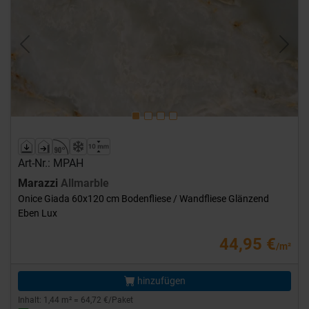
Previous
Next
Art-Nr.: MPAH
Marazzi
Allmarble
Onice Giada 60x120 cm Bodenfliese / Wandfliese Glänzend
Eben Lux
44,95 €
/m²
hinzufügen
Inhalt: 1,44 m² = 64,72 €/Paket