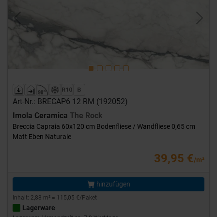
Previous
Next
Art-Nr.: BRECAP6 12 RM (192052)
Imola Ceramica
The Rock
Breccia Capraia 60x120 cm Bodenfliese / Wandfliese 0,65 cm
Matt Eben Naturale
39,95 €
/m²
hinzufügen
Inhalt: 2,88 m² = 115,05 €/Paket
Lagerware