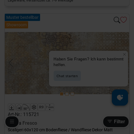
Lagerware, Versandzeit ca. 7-9 Werktage
Muster bestellbar
Showroom
Previous
Next
Art-Nr.: 115721
Filter
Naxos
Fresco
Scaligeri 60x120 cm Bodenfliese / Wandfliese Dekor Matt