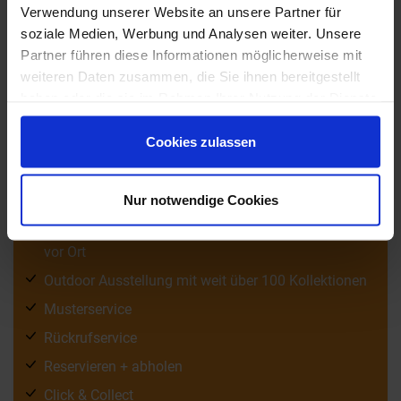
Verwendung unserer Website an unsere Partner für
soziale Medien, Werbung und Analysen weiter. Unsere
Partner führen diese Informationen möglicherweise mit
weiteren Daten zusammen, die Sie ihnen bereitgestellt
haben oder die sie im Rahmen Ihrer Nutzung der Dienste
100.000 m² Markenfliesen sofort verfügbar
gesammelt haben.
1)
Ab 1.500 € versandkostenfrei
Cookies zulassen
Keine Service- oder Verpackungskosten
Fachberatung in unseren Ausstellungen
Nur notwendige Cookies
Kostenlose 3D Badplanung für Ausstellungskunden
vor Ort
Outdoor Ausstellung mit weit über 100 Kollektionen
Musterservice
Rückrufservice
Reservieren + abholen
Click & Collect