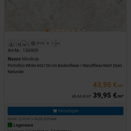
Previous
Next
Art-Nr.: 136909
Naxos
Mockup
Portofino White 60x120 cm Bodenfliese / Wandfliese Matt Eben
Naturale
43,95 €
/m²
39,95 €
ab 64.8 m²
/m²
hinzufügen
Inhalt: 2,16 m² = 94,92 €/Paket
Lagerware