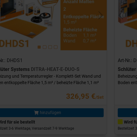
evious
Next
Previou
-Nr.: DHDS1
Art-Nr.:
lüter Systems
DITRA-HEAT-E-DUO-S
Schlüte
izung und Temperaturregler - Komplett-Set Wand und
Beheizung
n entkoppelte Fläche 1,5 m² / beheizte Fläche 1,1 m²
Boden entk
326,95 €
/Set
hinzufügen
ird für sie bestellt
Wird fü
llzeit 3-6 Werktage, Versandzeit 7-9 Werktage
Bestellzeit