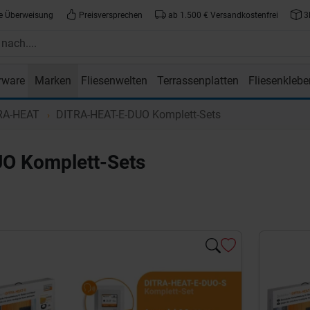
e Überweisung
Preisversprechen
ab 1.500 € Versandkostenfrei
3
rware
Marken
Fliesenwelten
Terrassenplatten
Fliesenklebe
atte.de
RA-HEAT
DITRA-HEAT-E-DUO Komplett-Sets
O Komplett-Sets