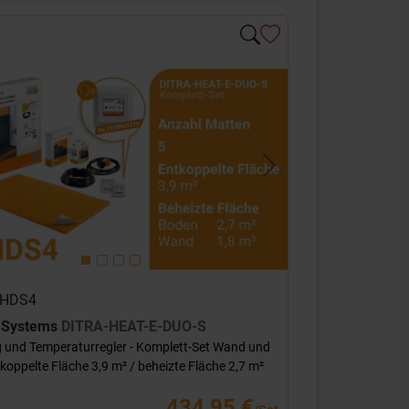
s
Next
 DHDS4
r Systems
DITRA-HEAT-E-DUO-S
 und Temperaturregler - Komplett-Set Wand und
oppelte Fläche 3,9 m² / beheizte Fläche 2,7 m²
434,95 €