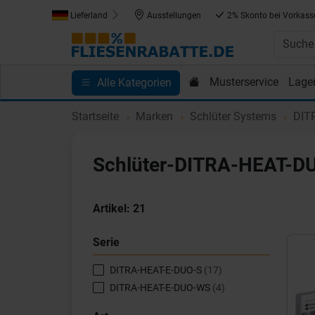
Lieferland
Ausstellungen
2% Skonto bei Vorkass
Musterservice
Lage
Alle Kategorien
Kundenprojekte
Blog
Einkaufen bei Fliesenrab
Startseite
Marken
Schlüter Systems
DIT
Schlüter-DITRA-HEAT-DU
Artikel:
21
Serie
DITRA-HEAT-E-DUO-S
(17)
DITRA-HEAT-E-DUO-WS
(4)