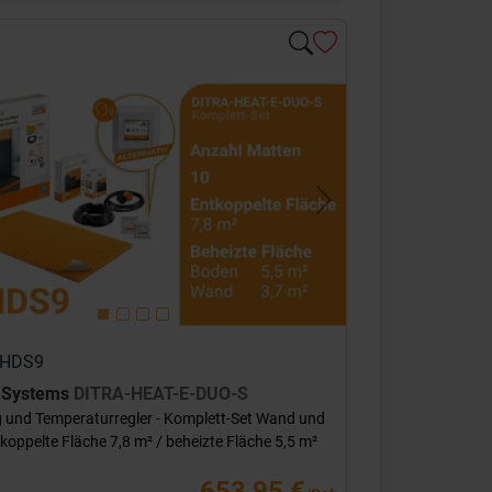
s
Next
 DHDS9
r Systems
DITRA-HEAT-E-DUO-S
 und Temperaturregler - Komplett-Set Wand und
oppelte Fläche 7,8 m² / beheizte Fläche 5,5 m²
653,95 €