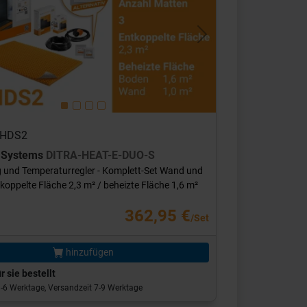
s
Next
 DHDS2
r Systems
DITRA-HEAT-E-DUO-S
 und Temperaturregler - Komplett-Set Wand und
oppelte Fläche 2,3 m² / beheizte Fläche 1,6 m²
362,95 €
/Set
hinzufügen
r sie bestellt
 3-6 Werktage, Versandzeit 7-9 Werktage