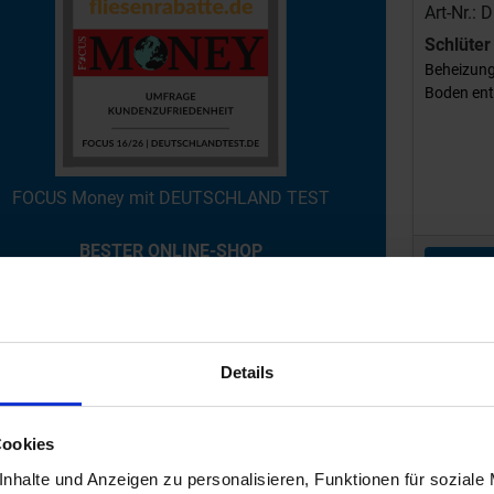
Art-Nr.:
Schlüte
Beheizung
Boden entk
FOCUS Money mit DEUTSCHLAND TEST
BESTER ONLINE-SHOP
Wird fü
Mehr erfahren
Bestellzeit
Details
Cookies
nhalte und Anzeigen zu personalisieren, Funktionen für soziale