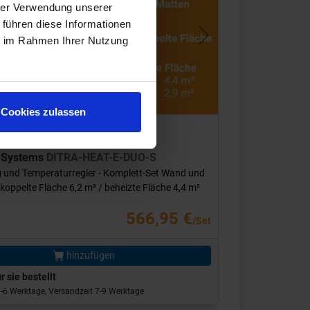
hrer Verwendung unserer
 führen diese Informationen
ie im Rahmen Ihrer Nutzung
s
Next
Cookies zulassen
 DHDS7
r Systems
DITRA-HEAT-E-DUO-S
 und Temperaturregler - Komplett-Set Wand und
oppelte Fläche 6,2 m² / beheizte Fläche 4,4 m²
566,95 €
/Set
hinzufügen
r sie bestellt
 3-6 Werktage, Versandzeit 7-9 Werktage