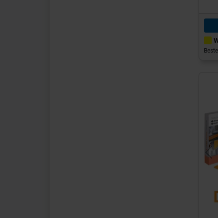
W
Beste
Pr