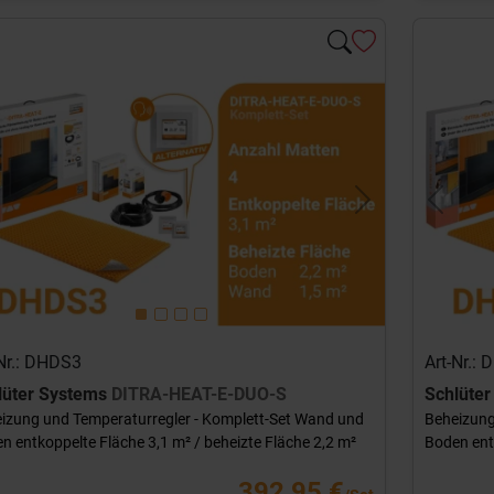
evious
Next
Previou
-Nr.: DHDS3
Art-Nr.:
lüter Systems
DITRA-HEAT-E-DUO-S
Schlüte
izung und Temperaturregler - Komplett-Set Wand und
Beheizung
n entkoppelte Fläche 3,1 m² / beheizte Fläche 2,2 m²
Boden entk
392,95 €