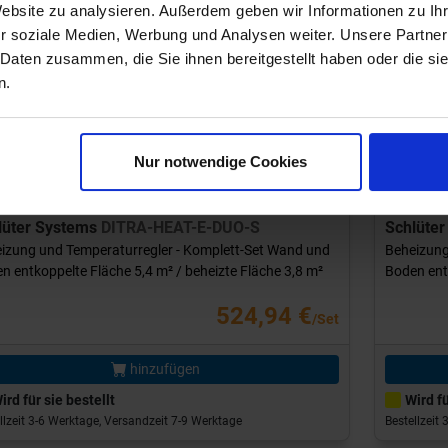
Website zu analysieren. Außerdem geben wir Informationen zu I
r soziale Medien, Werbung und Analysen weiter. Unsere Partner
 Daten zusammen, die Sie ihnen bereitgestellt haben oder die s
evious
Next
Previou
n.
Nur notwendige Cookies
-Nr.: DHDS6
Art-Nr.:
lüter Systems
DITRA-HEAT-E-DUO-S
Schlüte
izung und Temperaturregler - Komplett-Set Wand und
Beheizung
n entkoppelte Fläche 5,4 m² / beheizte Fläche 3,8 m²
Boden entk
524,94 €
/Set
hinzufügen
ird für sie bestellt
Wird fü
llzeit 3-6 Werktage, Versandzeit 7-9 Werktage
Bestellzeit