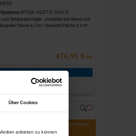
 DHDS5
r Systems
DITRA-HEAT-E-DUO-S
 und Temperaturregler - Komplett-Set Wand und
oppelte Fläche 4,7 m² / beheizte Fläche 3,3 m²
476,95 €
/Set
hinzufügen
r sie bestellt
 3-6 Werktage, Versandzeit 7-9 Werktage
Über Cookies
 Medien anbieten zu können