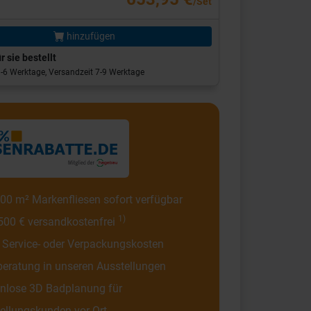
/Set
hinzufügen
r sie bestellt
 3-6 Werktage, Versandzeit 7-9 Werktage
00 m² Markenfliesen sofort verfügbar
1)
500 € versandkostenfrei
 Service- oder Verpackungskosten
eratung in unseren Ausstellungen
nlose 3D Badplanung für
ellungskunden vor Ort