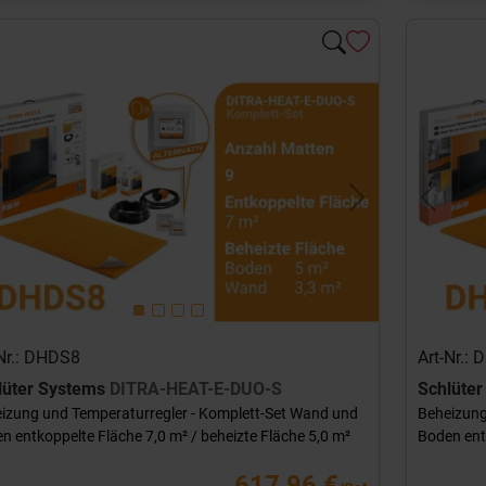
evious
Next
Previou
-Nr.: DHDS8
Art-Nr.:
lüter Systems
DITRA-HEAT-E-DUO-S
Schlüte
izung und Temperaturregler - Komplett-Set Wand und
Beheizung
n entkoppelte Fläche 7,0 m² / beheizte Fläche 5,0 m²
Boden entk
617,96 €