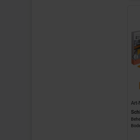
Pr
Art
Sch
Behe
Bode