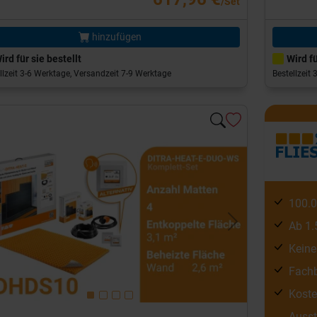
/Set
hinzufügen
ird für sie bestellt
Wird fü
llzeit 3-6 Werktage, Versandzeit 7-9 Werktage
Bestellzeit
100.0
Ab 1.
evious
Next
Keine
Fachb
Koste
Ausst