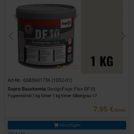
Previous
Next
Art-Nr.: 6SB5601736 (1052-01)
Sopro Bauchemie
DesignFuge Flex DF10
Fugenmörtel 1 kg Eimer 1 kg Eimer Silbergrau 17
7,95 €
/Eimer
hinzufügen
7,95 € / kg