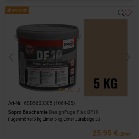
Showroom
Previous
Next
Art-Nr.: 6SB5603305 (1064-05)
Sopro Bauchemie
DesignFuge Flex DF10
Fugenmörtel 5 kg Eimer 5 kg Eimer Jurabeige 33
25,95 €
/Eimer