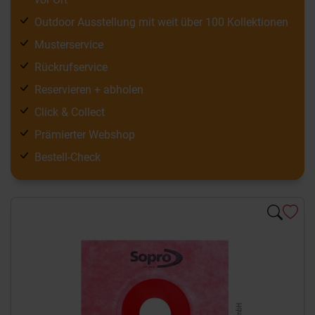
Outdoor Ausstellung mit weit über 100 Kollektionen
Musterservice
Rückrufservice
Reservieren + abholen
Click & Collect
Prämierter Webshop
Bestell-Check