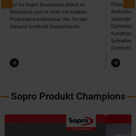
Flüssigkun
Nur für Sopro Bauchemie-Artikel im
Abdichtung
Warenkorb und ist nicht mit anderen
Spezialpro
Produkten kombinierbar. Nur für den
Dichtecken
Versand innerhalb Deutschlands.
Kunstharzg
Schnellmon
Dichtschlä
Sopro Produkt Champions