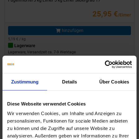
25,95 €
/Eimer
hinzufügen
5,19 € / kg
Lagerware
Lagerware, Versandzeit ca. 7-9 Werktage
Showroom
Zustimmung
Details
Über Cookies
Diese Webseite verwendet Cookies
Wir verwenden Cookies, um Inhalte und Anzeigen zu
Previous
Next
personalisieren, Funktionen für soziale Medien anbieten
zu können und die Zugriffe auf unsere Website zu
analysieren. Außerdem geben wir Informationen zu Ihrer