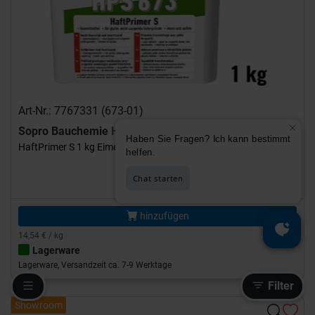
Art-Nr.: 7767331 (673-01)
Sopro Bauchemie
HPS 673
HaftPrimer S 1 kg Eimer Hellgrau
14,54 €
/Stück
hinzufügen
14,54 € / kg
Lagerware
Lagerware, Versandzeit ca. 7-9 Werktage
Filter
Showroom