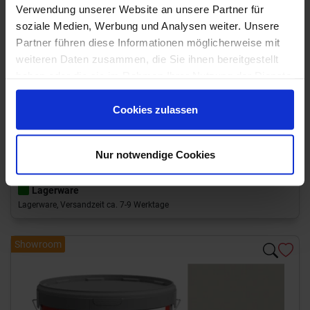
Verwendung unserer Website an unsere Partner für
soziale Medien, Werbung und Analysen weiter. Unsere
Partner führen diese Informationen möglicherweise mit
Art-Nr.: 6SB5601536 (1053-01)
weiteren Daten zusammen, die Sie ihnen bereitgestellt
Sopro Bauchemie
DesignFuge Flex DF10
haben oder die sie im Rahmen Ihrer Nutzung der Dienste
Fugenmörtel 1 kg Eimer 1 kg Eimer Grau 15
gesammelt haben.
Cookies zulassen
7,95 €
/Eimer
Nur notwendige Cookies
hinzufügen
7,95 € / kg
Lagerware
Lagerware, Versandzeit ca. 7-9 Werktage
Showroom