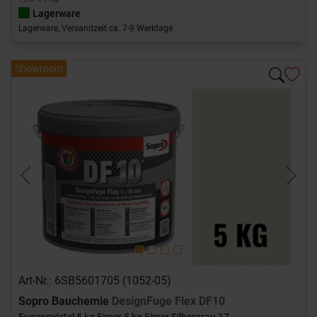
Lagerware
Lagerware, Versandzeit ca. 7-9 Werktage
Showroom
Previous
Next
Art-Nr.: 6SB5601705 (1052-05)
Sopro Bauchemie
DesignFuge Flex DF10
Fugenmörtel 5 kg Eimer 5 kg Eimer Silbergrau 17