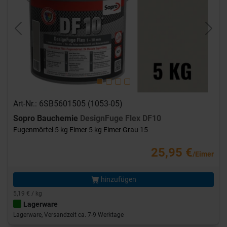
Previous
Next
Art-Nr.: 6SB5601505 (1053-05)
Sopro Bauchemie
DesignFuge Flex DF10
Fugenmörtel 5 kg Eimer 5 kg Eimer Grau 15
25,95 €
/Eimer
hinzufügen
5,19 € / kg
Lagerware
Lagerware, Versandzeit ca. 7-9 Werktage