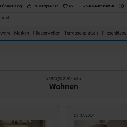
e Überweisung
Preisversprechen
ab 1.500 € Versandkostenfrei
3
rware
Marken
Fliesenwelten
Terrassenplatten
Fliesenklebe
atte.de
Beiträge zum TAG
Wohnen
29.07.2024