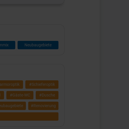
enmix
Neubaugebiete
rmoroptik
#Schieferoptik
d
#Gäste-WC
#Dusche
ubaugebiete
#Renovierung