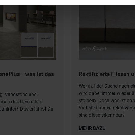
onePlus - was ist das
Rektifizierte Fliesen u
Wer auf der Suche nach ein
wird dabei immer wieder übe
g: Vilbostone und
stolpern. Doch was ist da
men des Herstellers
Vorteile bringen rektifizie
dahinter? Das erfährst Du
sind diese erkennbar?
MEHR DAZU