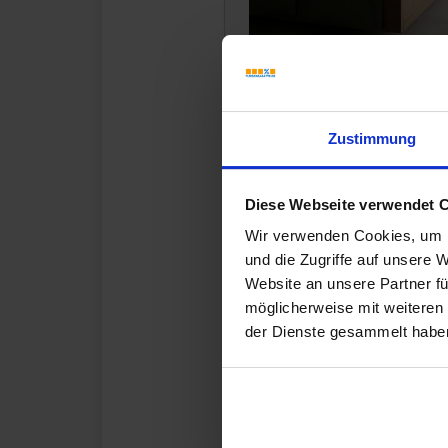
Die 5 besten Fliesenm
Ob weiße Fliesen kombiniert
Zustimmung
Betonfliesen - die Welt der F
Kombinationsmöglichkeiten.
besten Fliesenmix-Kombinat
Diese Webseite verwendet 
Raum gekonnt in Szene.
Wir verwenden Cookies, um I
und die Zugriffe auf unsere 
Website an unsere Partner fü
möglicherweise mit weiteren
MEHR DAZU
der Dienste gesammelt habe
13.11.2018