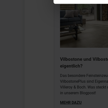
Vilbostone und Vilbost
eigentlich?
Das besondere Feinsteinzeu
VilbostonePlus sind Eigenna
Villeroy & Boch. Was steckt 
in unserem Blogpost!
MEHR DAZU