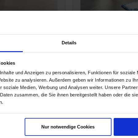
ix Kombinationen
Fliesen schnell und e
 mit Holzfliesen oder mit
Fliesen sind grundsätzlic
Details
liesen ermöglicht viele
pflegeleicht. Doch hin und
 Entdecken Sie die fünf
etwas Aufmerksamkeit. Wie
ionen und setzen Sie Ihren
und einfach reinigen könne
Cookies
unterscheiden wir zwische
nhalte und Anzeigen zu personalisieren, Funktionen für soziale
Bauabschlussreinigung, de
Website zu analysieren. Außerdem geben wir Informationen zu I
Unterhaltsreinigung.
r soziale Medien, Werbung und Analysen weiter. Unsere Partner
 Daten zusammen, die Sie ihnen bereitgestellt haben oder die s
MEHR DAZU
n.
Nur notwendige Cookies
06.09.2019