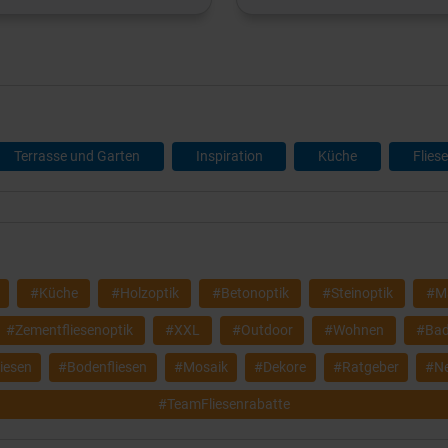
Terrasse und Garten
Inspiration
Küche
Flies
#Küche
#Holzoptik
#Betonoptik
#Steinoptik
#Ma
#Zementfliesenoptik
#XXL
#Outdoor
#Wohnen
#Ba
iesen
#Bodenfliesen
#Mosaik
#Dekore
#Ratgeber
#Ne
#TeamFliesenrabatte