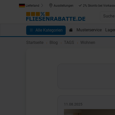
Lieferland
Ausstellungen
2% Skonto bei Vorkass
Musterservice
Lage
Alle Kategorien
Kundenprojekte
Blog
Einkaufen bei Fliesenrab
Startseite
Blog
TAGS
Wohnen
11.08.2025