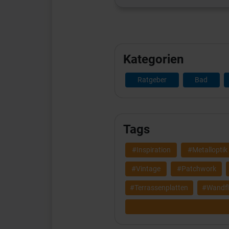
Kategorien
Ratgeber
Bad
Tags
#Inspiration
#Metalloptik
#Vintage
#Patchwork
#Terrassenplatten
#Wandfl