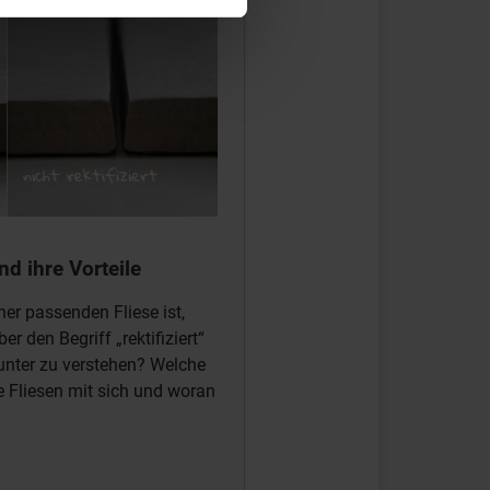
nd ihre Vorteile
er passenden Fliese ist,
r den Begriff „rektifiziert“
runter zu verstehen? Welche
rte Fliesen mit sich und woran