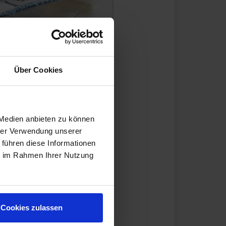
infach reinigen
h schmutzunempfindlich und
Über Cookies
 wieder benötigen auch sie
 Sie Ihre Fliesen schonend
n, erfahren Sie hier. Dabei
n der
 Medien anbieten zu können
r Grundreinigung und der
hrer Verwendung unserer
 führen diese Informationen
ie im Rahmen Ihrer Nutzung
Cookies zulassen