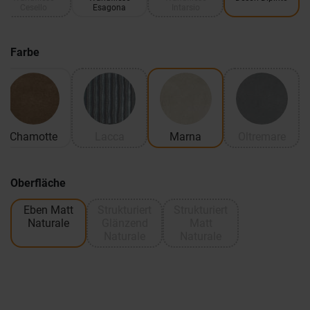
Cesello
Esagona
Intarsio
Farbe
Chamotte
Lacca
Marna
Oltremare
Oberfläche
Eben Matt
Strukturiert
Strukturiert
Naturale
Glänzend
Matt
Naturale
Naturale