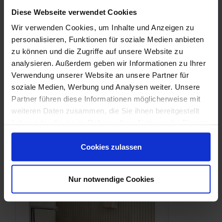
Die hier gezeigten "Prints" sind ein Auszug aus dem Farbspiel und
Diese Webseite verwendet Cookies
dienen als beispielhafte Darstellung. Es können weitere "Prints"
Wir verwenden Cookies, um Inhalte und Anzeigen zu
enthalten sein.
personalisieren, Funktionen für soziale Medien anbieten
zu können und die Zugriffe auf unsere Website zu
Downloads
analysieren. Außerdem geben wir Informationen zu Ihrer
Verwendung unserer Website an unsere Partner für
soziale Medien, Werbung und Analysen weiter. Unsere
Partner führen diese Informationen möglicherweise mit
weiteren Daten zusammen, die Sie ihnen bereitgestellt
haben oder die sie im Rahmen Ihrer Nutzung der Dienste
gesammelt haben.
Cookies zulassen
Nur notwendige Cookies