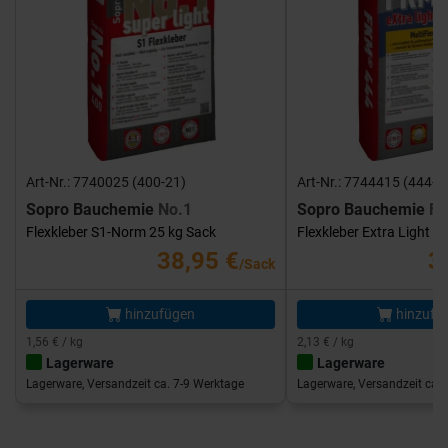
Art-Nr.: 7740025 (400-21)
Art-Nr.: 7744415 (444-1
Sopro Bauchemie
No.1
Sopro Bauchemie
FK
Flexkleber S1-Norm 25 kg Sack
Flexkleber Extra Light 1
38,95 €
3
/Sack
hinzufügen
hinzufü
1,56 € / kg
2,13 € / kg
Lagerware
Lagerware
Lagerware, Versandzeit ca. 7-9 Werktage
Lagerware, Versandzeit ca. 