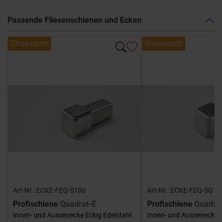
Passende Fliesenschienen und Ecken
Showroom
Showroom
Art-Nr.: ECKE-FEQ-S100
Art-Nr.: ECKE-FEQ-SG10
Profischiene
Quadrat-E
Profischiene
Quadra
Innen- und Aussenecke Eckig Edelstahl
Innen- und Aussenecke E