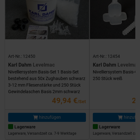
Art-Nr.: 12450
Art-Nr.: 12454
Karl Dahm
Levelmac
Karl Dahm
Levelmac
Nivelliersystem Basis-Set 1 Basis-Set
Nivelliersystem Basis-G
bestehend aus 50x Zughauben schwarz
250 Stück weiß
3-12 mm Fliesenstärke und 250 Stück
Gewindelaschen Basis 2mm schwarz
49,94 €
25
/Set
hinzufügen
hinzufü
Lagerware
Lagerware
Lagerware, Versandzeit ca. 7-9 Werktage
Lagerware, Versandzeit ca. 