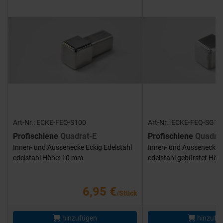
Art-Nr.: ECKE-FEQ-S100
Art-Nr.: ECKE-FEQ-SG10
Profischiene
Quadrat-E
Profischiene
Quadra
Innen- und Aussenecke Eckig Edelstahl
Innen- und Aussenecke E
edelstahl Höhe: 10 mm
edelstahl gebürstet Hö
6,95 €
/Stück
hinzufügen
hinzufü