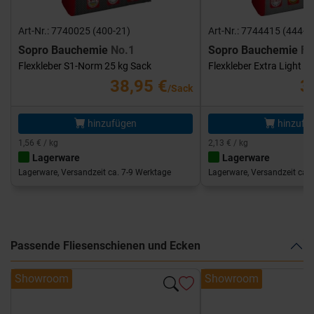
Art-Nr.: 7740025 (400-21)
Art-Nr.: 7744415 (444-1
Sopro Bauchemie
No.1
Sopro Bauchemie
FK
Flexkleber S1-Norm 25 kg Sack
Flexkleber Extra Light 1
38,95 €
3
/Sack
hinzufügen
hinzufü
1,56 € / kg
2,13 € / kg
Lagerware
Lagerware
Lagerware, Versandzeit ca. 7-9 Werktage
Lagerware, Versandzeit ca. 
Passende Fliesenschienen und Ecken
Showroom
Showroom