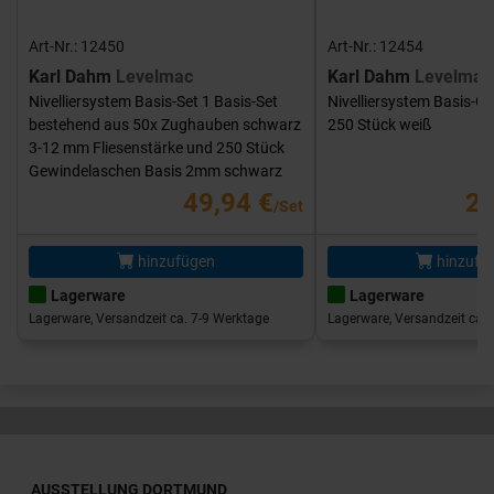
Art-Nr.: 12450
Art-Nr.: 12454
Karl Dahm
Levelmac
Karl Dahm
Levelmac
Nivelliersystem Basis-Set 1 Basis-Set
Nivelliersystem Basis-G
bestehend aus 50x Zughauben schwarz
250 Stück weiß
3-12 mm Fliesenstärke und 250 Stück
Gewindelaschen Basis 2mm schwarz
49,94 €
25
/Set
hinzufügen
hinzufü
Lagerware
Lagerware
Lagerware, Versandzeit ca. 7-9 Werktage
Lagerware, Versandzeit ca. 
AUSSTELLUNG DORTMUND