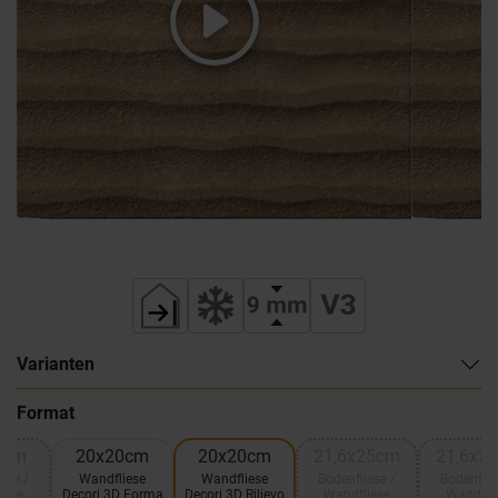
Varianten
Format
0cm
20x20cm
20x20cm
21,6x25cm
21,6x2
ese /
Wandfliese
Wandfliese
Bodenfliese /
Bodenflie
iese
Decori 3D Forma
Decori 3D Rilievo
Wandfliese
Wandfli