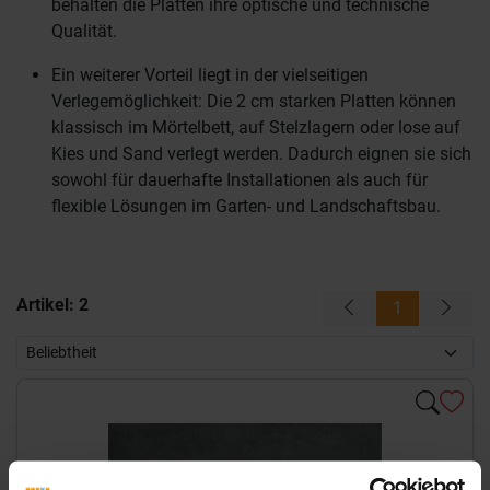
behalten die Platten ihre optische und technische
Qualität.
Ein weiterer Vorteil liegt in der vielseitigen
Verlegemöglichkeit: Die 2 cm starken Platten können
klassisch im Mörtelbett, auf Stelzlagern oder lose auf
Kies und Sand verlegt werden. Dadurch eignen sie sich
sowohl für dauerhafte Installationen als auch für
flexible Lösungen im Garten- und Landschaftsbau.
Artikel:
2
1