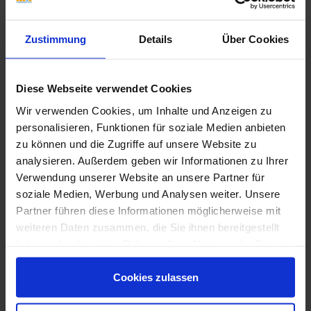
Zustimmung
Details
Über Cookies
Diese Webseite verwendet Cookies
Wir verwenden Cookies, um Inhalte und Anzeigen zu
personalisieren, Funktionen für soziale Medien anbieten
zu können und die Zugriffe auf unsere Website zu
analysieren. Außerdem geben wir Informationen zu Ihrer
Art-Nr.: D523
Verwendung unserer Website an unsere Partner für
Marca Corona
Stage Outdoor
soziale Medien, Werbung und Analysen weiter. Unsere
Dark 60x60x2 cm Terrassenplatte Matt Strukturiert Strutturato
Partner führen diese Informationen möglicherweise mit
57,95 €
weiteren Daten zusammen, die Sie ihnen bereitgestellt
/m²
haben oder die sie im Rahmen Ihrer Nutzung der Dienste
gesammelt haben.
hinzufügen
Cookies zulassen
Inhalt: 0,72 m² = 41,73 €/Paket
Wird für sie bestellt