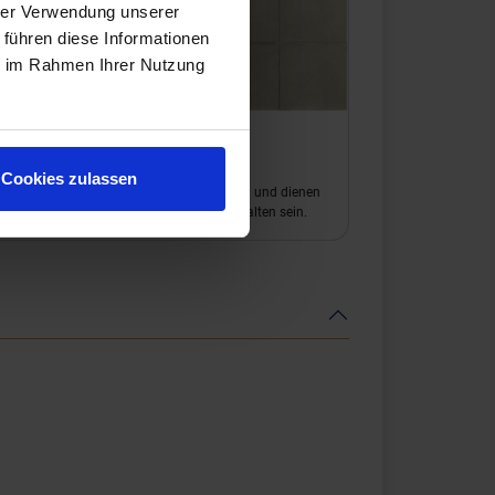
hrer Verwendung unserer
 führen diese Informationen
ie im Rahmen Ihrer Nutzung
erracreta Argilla
Cookies zulassen
 "Prints" sind ein Auszug aus dem Farbspiel und dienen
arstellung. Es können weitere "Prints" enthalten sein.