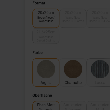
Format
20x20cm
20x20cm
20x20cm
Bodenfliese /
Wandfliese
Wandfliese
Wandfliese
Decori 3D Forma
Decori 3D Riliev
21,6x25cm
Wandfliese
Decori Dipinto
Farbe
Argilla
Chamotte
Lacca
Oberfläche
Eben Matt
Strukturiert
Strukturiert
Naturale
Glänzend
Matt