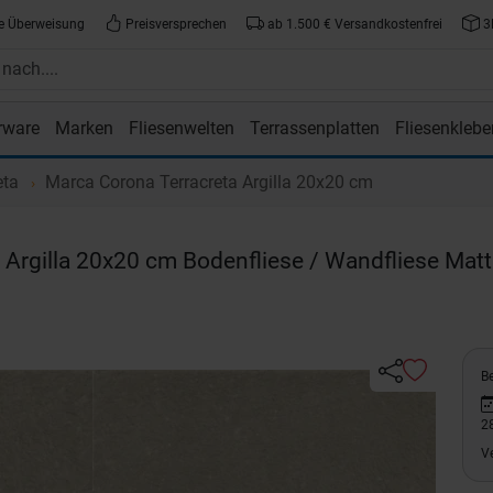
e Überweisung
Preisversprechen
ab 1.500 € Versandkostenfrei
3
rware
Marken
Fliesenwelten
Terrassenplatten
Fliesenklebe
atte.de
eta
Marca Corona Terracreta Argilla 20x20 cm
Argilla 20x20 cm Bodenfliese / Wandfliese Matt
Be
2
V