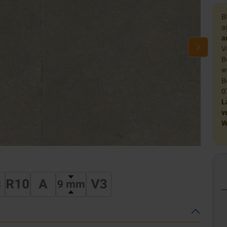
B
a
a
V
B
w
B
0
L
v
W