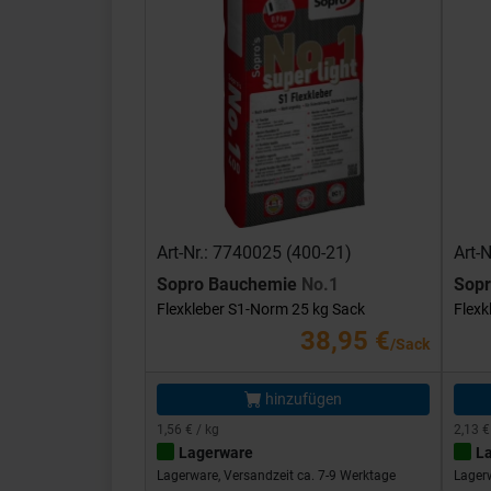
Art-Nr.: 7740025 (400-21)
Art-
Sopro Bauchemie
No.1
Sop
Flexkleber S1-Norm 25 kg Sack
Flexk
38,95 €
/Sack
hinzufügen
1,56 € / kg
2,13 €
Lagerware
L
Lagerware, Versandzeit ca. 7-9 Werktage
Lagerw