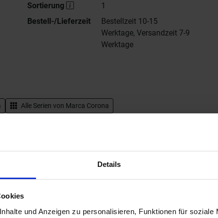
Sortierung
1
Bestell-/Lieferzeit
Bestellzeit 10-15
Werktage, Versandzeit 7-9
Werktage
a
Alle Serien von
Marca Corona
Hersteller Website von Marca Corona Terracreta
Details
Farbspiel
Cookies
nhalte und Anzeigen zu personalisieren, Funktionen für soziale