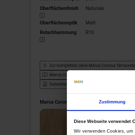
Oberflächenfinish
Naturale
Oberflächenoptik
Matt
Rutschhemmung
R10
Zur kompletten Serie
Marca Corona Terracret
Marca Corona Terracreta - Katalog
Zur 
Datenblatt herunterladen - PDF
Zustimmung
Marca Corona Terracreta Impressionen
Diese Webseite verwendet 
Wir verwenden Cookies, um I