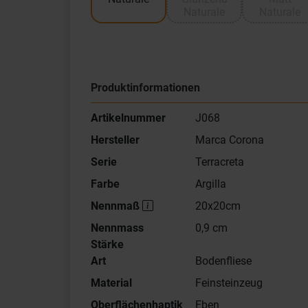
Naturale
Naturale
Produktinformationen
Artikelnummer
J068
Hersteller
Marca Corona
Serie
Terracreta
Farbe
Argilla
Nennmaß
20x20cm
Nennmass
0,9 cm
Stärke
Art
Bodenfliese
Material
Feinsteinzeug
Oberflächenhaptik
Eben