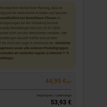
itte beachten Sie bei Ihrer Planung, dass es
ufgrund der Werksferien in Italien und Spanien
usschließlich bei Bestellware-Fliesen
zu
erzögerungen bei der Verladung kommt.
ezahlte Bestellungen bis zum 25.07.2026
erden noch vor den Werksferien verladen. Alle
estellungen danach treffen erst ab dem
7.09.2026 am Lager in Dortmund ein.
Sämtliche
agerware sowie alle anderen Produktgruppen
ersenden wir weiterhin regulär (Lieferzeit 7–9
erktage).
44,95 €
/m²
Gesamtpreis / Liefermenge
53,93 €