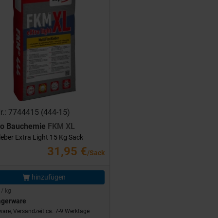
Nr.: 7744415 (444-15)
ro Bauchemie
FKM XL
leber Extra Light 15 Kg Sack
31,95 €
/Sack
hinzufügen
 / kg
agerware
are, Versandzeit ca. 7-9 Werktage