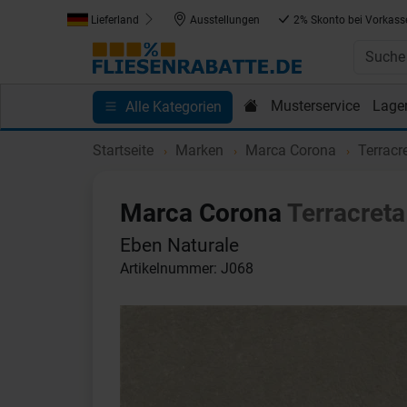
Lieferland
Ausstellungen
2% Skonto bei Vorkass
Musterservice
Lage
Alle Kategorien
Kundenprojekte
Blog
Einkaufen bei Fliesenrab
Startseite
Marken
Marca Corona
Terracr
Marca Corona
Terracreta
Eben Naturale
Artikelnummer: J068