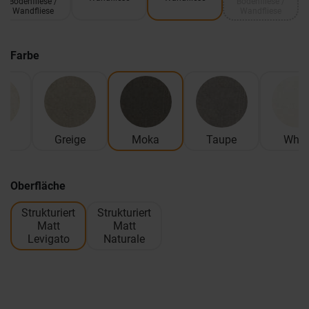
Bodenfliese /
Bodenfliese /
Wandfliese
Wandfliese
Farbe
ge
Greige
Moka
Taupe
Whit
Oberfläche
Strukturiert
Strukturiert
Matt
Matt
Levigato
Naturale