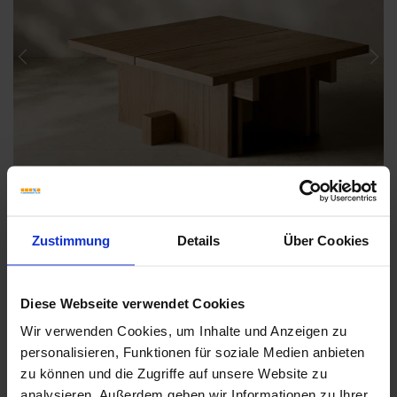
Previous
Nex
Zustimmung
Details
Über Cookies
Diese Webseite verwendet Cookies
Wir verwenden Cookies, um Inhalte und Anzeigen zu
Weitere Serien von Coem
personalisieren, Funktionen für soziale Medien anbieten
zu können und die Zugriffe auf unsere Website zu
analysieren. Außerdem geben wir Informationen zu Ihrer