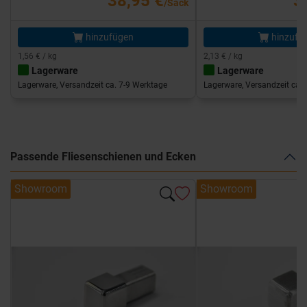
38,95 €
3
/Sack
hinzufügen
hinzufü
1,56 € / kg
2,13 € / kg
Lagerware
Lagerware
Lagerware, Versandzeit ca. 7-9 Werktage
Lagerware, Versandzeit ca. 
Passende Fliesenschienen und Ecken
Showroom
Showroom