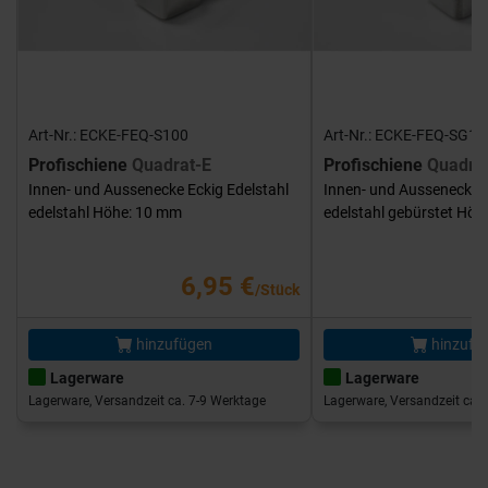
Art-Nr.: ECKE-FEQ-S100
Art-Nr.: ECKE-FEQ-SG10
Profischiene
Quadrat-E
Profischiene
Quadra
Innen- und Aussenecke Eckig Edelstahl
Innen- und Aussenecke E
edelstahl Höhe: 10 mm
edelstahl gebürstet Hö
6,95 €
/Stück
hinzufügen
hinzufü
Lagerware
Lagerware
Lagerware, Versandzeit ca. 7-9 Werktage
Lagerware, Versandzeit ca. 