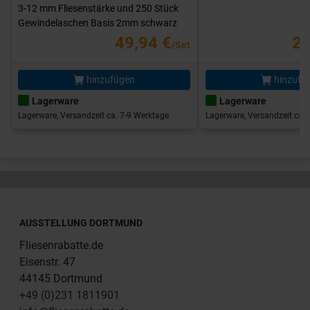
3-12 mm Fliesenstärke und 250 Stück
Gewindelaschen Basis 2mm schwarz
49,94 €
25
/Set
hinzufügen
hinzufü
Lagerware
Lagerware
Lagerware, Versandzeit ca. 7-9 Werktage
Lagerware, Versandzeit ca. 
AUSSTELLUNG DORTMUND
Fliesenrabatte.de
Eisenstr. 47
44145 Dortmund
+49 (0)231 1811901