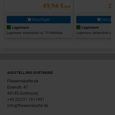
49,94 €
25
/Set
hinzufügen
hinzufü
Lagerware
Lagerware
Lagerware, Versandzeit ca. 7-9 Werktage
Lagerware, Versandzeit ca. 
AUSSTELLUNG DORTMUND
Fliesenrabatte.de
Eisenstr. 47
44145 Dortmund
+49 (0)231 1811901
info@fliesenrabatte.de