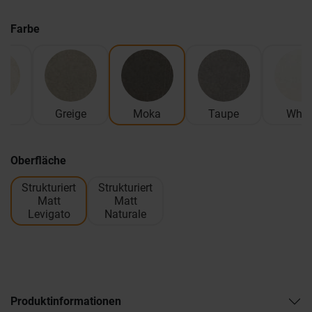
Farbe
ge
Greige
Moka
Taupe
Whit
Oberfläche
Strukturiert
Strukturiert
Matt
Matt
Levigato
Naturale
Produktinformationen