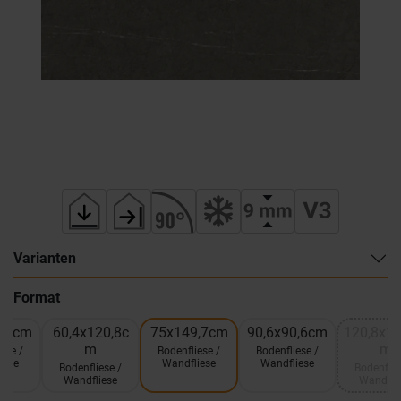
Varianten
Format
0,4cm
60,4x120,8c
75x149,7cm
90,6x90,6cm
120,8x12
m
m
ese /
Bodenfliese /
Bodenfliese /
iese
Wandfliese
Wandfliese
Bodenfliese /
Bodenflie
Wandfliese
Wandfli