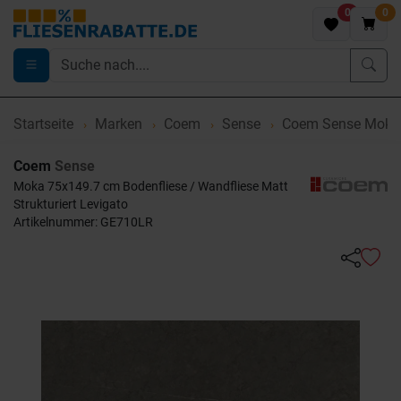
0
0
Startseite
Marken
Coem
Sense
Coem Sense Moka
Coem
Sense
Moka 75x149.7 cm Bodenfliese / Wandfliese Matt
Strukturiert Levigato
Artikelnummer: GE710LR