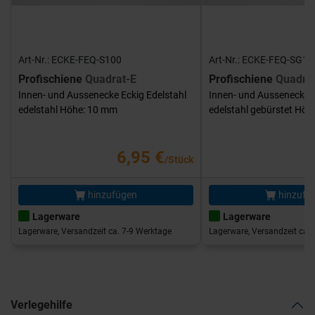
Art-Nr.: ECKE-FEQ-S100
Art-Nr.: ECKE-FEQ-SG10
Profischiene
Quadrat-E
Profischiene
Quadra
Innen- und Aussenecke Eckig Edelstahl
Innen- und Aussenecke E
edelstahl Höhe: 10 mm
edelstahl gebürstet Hö
6,95 €
/Stück
hinzufügen
hinzufü
Lagerware
Lagerware
Lagerware, Versandzeit ca. 7-9 Werktage
Lagerware, Versandzeit ca. 
Verlegehilfe