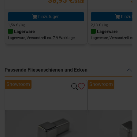
38,95 €
3
/Sack
hinzufügen
hinzufü
1,56 € / kg
2,13 € / kg
Lagerware
Lagerware
Lagerware, Versandzeit ca. 7-9 Werktage
Lagerware, Versandzeit ca. 
Passende Fliesenschienen und Ecken
Showroom
Showroom