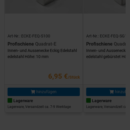
Art-Nr.: ECKE-FEQ-S100
Art-Nr.: ECKE-FEQ-SG10
Profischiene
Quadrat-E
Profischiene
Quadra
Innen- und Aussenecke Eckig Edelstahl
Innen- und Aussenecke E
edelstahl Höhe: 10 mm
edelstahl gebürstet Hö
6,95 €
/Stück
hinzufügen
hinzufü
Lagerware
Lagerware
Lagerware, Versandzeit ca. 7-9 Werktage
Lagerware, Versandzeit ca. 