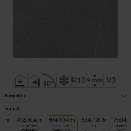
Varianten
Format
,4cm
30,2x60,4cm
60,4x60,4cm
60,4x120,8c
75x149
m
el
Bodenfliese /
Bodenfliese /
Bodenflie
Wandfliese
Wandfliese
Wandfli