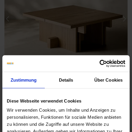
Previous
Nex
Zustimmung
Details
Über Cookies
Diese Webseite verwendet Cookies
Wir verwenden Cookies, um Inhalte und Anzeigen zu
Weitere Serien von Coem
personalisieren, Funktionen für soziale Medien anbieten
zu können und die Zugriffe auf unsere Website zu
analysieren. Außerdem geben wir Informationen zu Ihrer