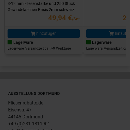
3-12 mm Fliesenstärke und 250 Stück
Gewindelaschen Basis 2mm schwarz
49,94 €
25
/Set
hinzufügen
hinzufü
Lagerware
Lagerware
Lagerware, Versandzeit ca. 7-9 Werktage
Lagerware, Versandzeit ca. 
AUSSTELLUNG DORTMUND
Fliesenrabatte.de
Eisenstr. 47
44145 Dortmund
+49 (0)231 1811901