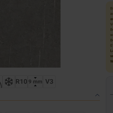
B
a
a
V
B
w
B
0
L
v
W