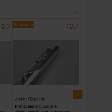
Showroom
Showroom
Art-Nr.: FEQ-S100
Art-Nr.: FEQ-SG
Profischiene
Quadrat-E
Profischiene
Qu