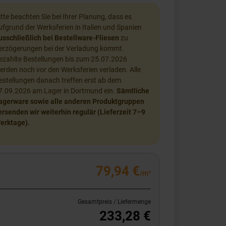
itte beachten Sie bei Ihrer Planung, dass es
ufgrund der Werksferien in Italien und Spanien
usschließlich bei Bestellware-Fliesen
zu
erzögerungen bei der Verladung kommt.
ezahlte Bestellungen bis zum 25.07.2026
erden noch vor den Werksferien verladen. Alle
estellungen danach treffen erst ab dem
7.09.2026 am Lager in Dortmund ein.
Sämtliche
agerware sowie alle anderen Produktgruppen
ersenden wir weiterhin regulär (Lieferzeit 7–9
erktage).
79,94 €
/m²
Gesamtpreis / Liefermenge
233,28 €