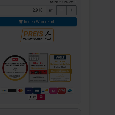
Stück:
2
/ Pakete:
1
m²
In den Warenkorb