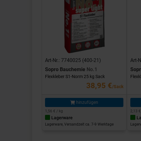
Art-Nr.: 7740025 (400-21)
Art-
Sopro Bauchemie
No.1
Sop
Flexkleber S1-Norm 25 kg Sack
Flexk
38,95 €
/Sack
hinzufügen
1,56 € / kg
2,13 €
Lagerware
L
Lagerware, Versandzeit ca. 7-9 Werktage
Lagerw