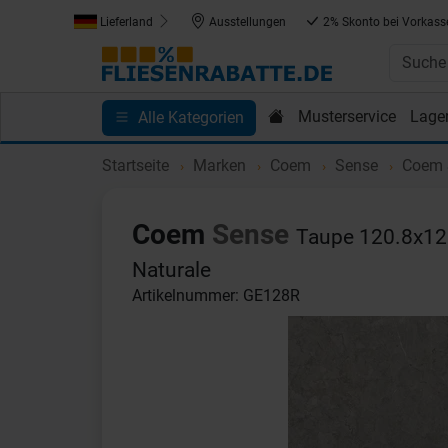
Lieferland
Ausstellungen
2% Skonto bei Vorkass
Musterservice
Lage
Alle Kategorien
Kundenprojekte
Blog
Einkaufen bei Fliesenrab
Startseite
Marken
Coem
Sense
Coem S
Coem
Sense
Taupe 120.8x120
Naturale
Artikelnummer: GE128R