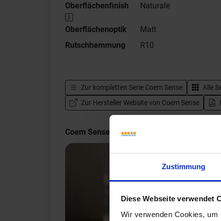
Oberflächenfinish
Naturale
Oberflächenoptik
Matt
Rutschhemmung
R10
Zur kompletten Serie
Coem Sense
Alle S
Zur Hersteller Website von Coem Sense
Coem Sense Impressionen
Zustimmung
Diese Webseite verwendet 
Wir verwenden Cookies, um I