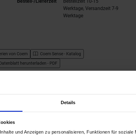
Bestell-/Lieferzeit
Bestellzeit 10-15
Werktage, Versandzeit 7-9
Werktage
erien von
Coem
Coem Sense - Katalog
Datenblatt herunterladen - PDF
Details
Cookies
nhalte und Anzeigen zu personalisieren, Funktionen für soziale