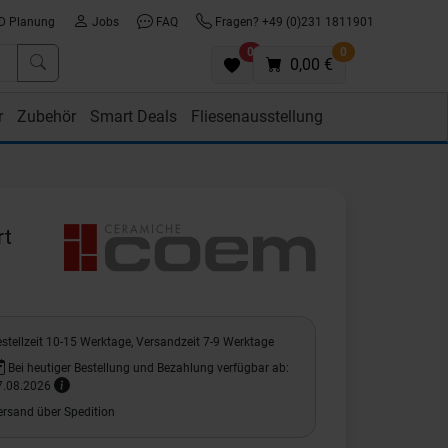
D Planung
Jobs
FAQ
Fragen? +49 (0)231 1811901
0
0
0,00 €
r
Zubehör
Smart Deals
Fliesenausstellung
rt
stellzeit 10-15 Werktage, Versandzeit 7-9 Werktage
Bei heutiger Bestellung und Bezahlung verfügbar ab:
7.08.2026
ersand über Spedition