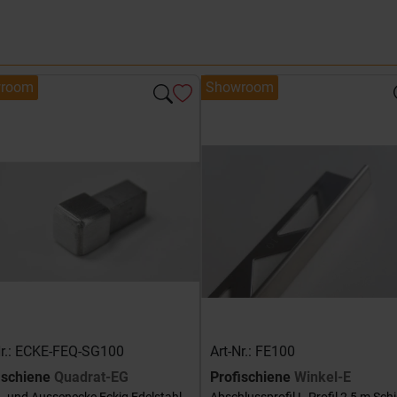
room
Showroom
Nr.: ECKE-FEQ-SG100
Art-Nr.: FE100
ischiene
Quadrat-EG
Profischiene
Winkel-E