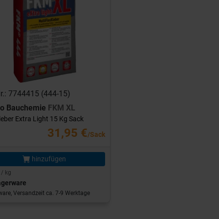
Nr.: 7744415 (444-15)
ro Bauchemie
FKM XL
leber Extra Light 15 Kg Sack
31,95 €
/Sack
hinzufügen
 / kg
agerware
are, Versandzeit ca. 7-9 Werktage