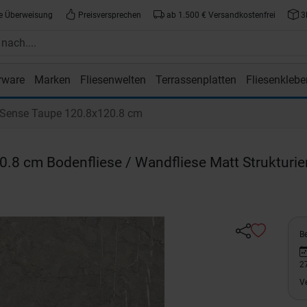
e Überweisung
Preisversprechen
ab 1.500 € Versandkostenfrei
3
rware
Marken
Fliesenwelten
Terrassenplatten
Fliesenklebe
atte.de
ense Taupe 120.8x120.8 cm
.8 cm Bodenfliese / Wandfliese Matt Strukturie
Be
2
V