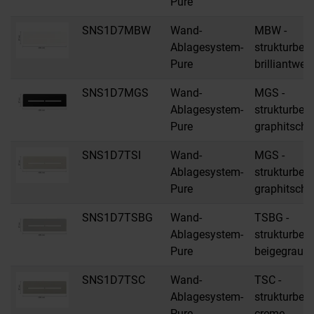
Pure
SNS1D7MBW
Wand-
MBW -
Ablagesystem-
strukturbes
Pure
brilliantwei
SNS1D7MGS
Wand-
MGS -
Ablagesystem-
strukturbes
Pure
graphitsch
SNS1D7TSI
Wand-
MGS -
Ablagesystem-
strukturbes
Pure
graphitsch
SNS1D7TSBG
Wand-
TSBG -
Ablagesystem-
strukturbes
Pure
beigegrau
SNS1D7TSC
Wand-
TSC -
Ablagesystem-
strukturbes
Pure
creme