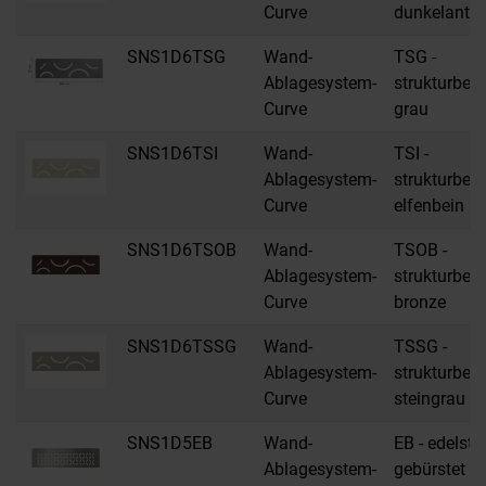
Curve
dunkelanthr
SNS1D6TSG
Wand-
TSG -
Ablagesystem-
strukturbes
Curve
grau
SNS1D6TSI
Wand-
TSI -
Ablagesystem-
strukturbes
Curve
elfenbein
SNS1D6TSOB
Wand-
TSOB -
Ablagesystem-
strukturbes
Curve
bronze
SNS1D6TSSG
Wand-
TSSG -
Ablagesystem-
strukturbes
Curve
steingrau
SNS1D5EB
Wand-
EB - edelsta
Ablagesystem-
gebürstet