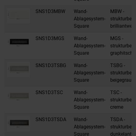
SNS1D3MBW
Wand-
MBW -
Ablagesystem-
strukturbes
Square
brilliantwei
SNS1D3MGS
Wand-
MGS -
Ablagesystem-
strukturbes
Square
graphitsch
SNS1D3TSBG
Wand-
TSBG -
Ablagesystem-
strukturbes
Square
beigegrau
SNS1D3TSC
Wand-
TSC -
Ablagesystem-
strukturbes
Square
creme
SNS1D3TSDA
Wand-
TSDA -
Ablagesystem-
strukturbes
Square
dunkelanthr