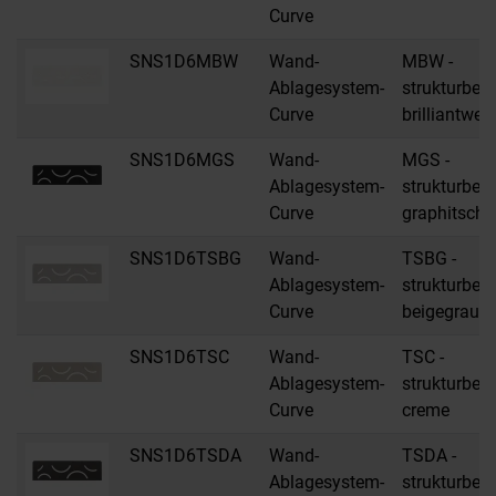
Curve
SNS1D6MBW
Wand-
MBW -
Ablagesystem-
strukturbes
Curve
brilliantwei
SNS1D6MGS
Wand-
MGS -
Ablagesystem-
strukturbes
Curve
graphitsch
SNS1D6TSBG
Wand-
TSBG -
Ablagesystem-
strukturbes
Curve
beigegrau
SNS1D6TSC
Wand-
TSC -
Ablagesystem-
strukturbes
Curve
creme
SNS1D6TSDA
Wand-
TSDA -
Ablagesystem-
strukturbes