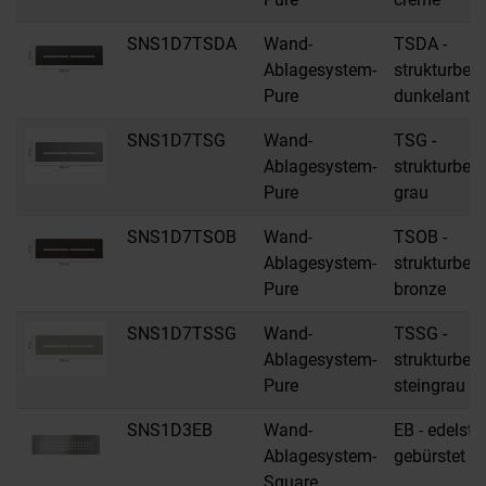
SNS1D7TSDA
Wand-
TSDA -
Ablagesystem-
strukturbes
Pure
dunkelanthr
SNS1D7TSG
Wand-
TSG -
Ablagesystem-
strukturbes
Pure
grau
SNS1D7TSOB
Wand-
TSOB -
Ablagesystem-
strukturbes
Pure
bronze
SNS1D7TSSG
Wand-
TSSG -
Ablagesystem-
strukturbes
Pure
steingrau
SNS1D3EB
Wand-
EB - edelsta
Ablagesystem-
gebürstet
Square