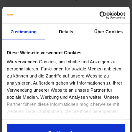
SNS1D3TSG
Wand-
TSG -
Ablagesystem-
strukturbes
Square
grau
Zustimmung
Details
Über Cookies
SNS1D3TSI
Wand-
TSI -
Ablagesystem-
strukturbes
Square
elfenbein
Diese Webseite verwendet Cookies
Wir verwenden Cookies, um Inhalte und Anzeigen zu
SNS1D3TSOB
Wand-
TSOB -
personalisieren, Funktionen für soziale Medien anbieten
Ablagesystem-
strukturbes
zu können und die Zugriffe auf unsere Website zu
Square
bronze
analysieren. Außerdem geben wir Informationen zu Ihrer
SNS1D3TSSG
Wand-
TSSG -
Verwendung unserer Website an unsere Partner für
Ablagesystem-
strukturbes
soziale Medien, Werbung und Analysen weiter. Unsere
Square
steingrau
Partner führen diese Informationen möglicherweise mit
weiteren Daten zusammen, die Sie ihnen bereitgestellt
SNS1D10EB
Wand-
EB - edelsta
haben oder die sie im Rahmen Ihrer Nutzung der Dienste
Ablagesystem-
gebürstet
gesammelt haben.
Wave