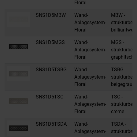
Floral
SNS1D5MBW
Wand-
MBW -
Ablagesystem-
strukturbes
Floral
brilliantwei
SNS1D5MGS
Wand-
MGS -
Ablagesystem-
strukturbes
Floral
graphitsch
SNS1D5TSBG
Wand-
TSBG -
Ablagesystem-
strukturbes
Floral
beigegrau
SNS1D5TSC
Wand-
TSC -
Ablagesystem-
strukturbes
Floral
creme
SNS1D5TSDA
Wand-
TSDA -
Ablagesystem-
strukturbes