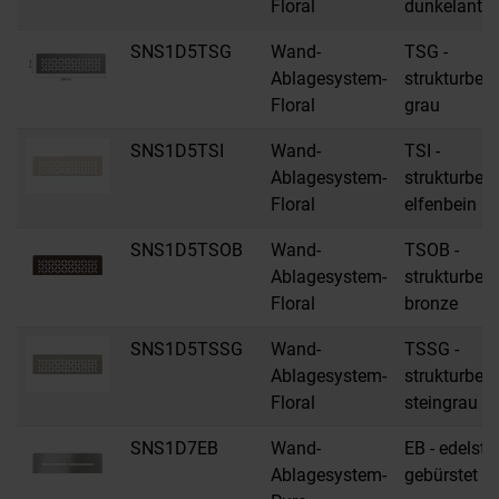
Floral
dunkelanthr
SNS1D5TSG
Wand-
TSG -
Ablagesystem-
strukturbes
Floral
grau
SNS1D5TSI
Wand-
TSI -
Ablagesystem-
strukturbes
Floral
elfenbein
SNS1D5TSOB
Wand-
TSOB -
Ablagesystem-
strukturbes
Floral
bronze
SNS1D5TSSG
Wand-
TSSG -
Ablagesystem-
strukturbes
Floral
steingrau
SNS1D7EB
Wand-
EB - edelsta
Ablagesystem-
gebürstet