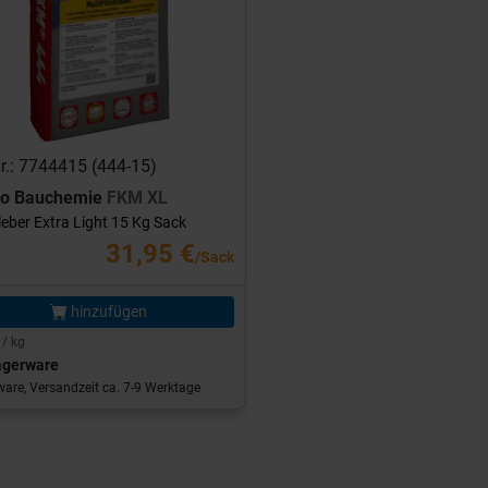
Nr.: 7744415 (444-15)
ro Bauchemie
FKM XL
leber Extra Light 15 Kg Sack
31,95 €
/Sack
hinzufügen
 / kg
agerware
are, Versandzeit ca. 7-9 Werktage