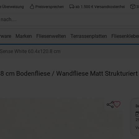
e Überweisung
Preisversprechen
ab 1.500 € Versandkostenfrei
3
rware
Marken
Fliesenwelten
Terrassenplatten
Fliesenklebe
atte.de
ense White 60.4x120.8 cm
8 cm Bodenfliese / Wandfliese Matt Strukturiert
Be
2
V