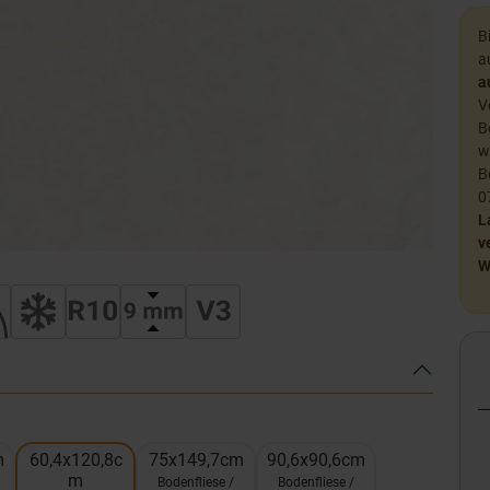
B
a
a
V
B
w
B
0
L
v
W
m
60,4x120,8c
75x149,7cm
90,6x90,6cm
m
Bodenfliese /
Bodenfliese /