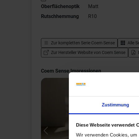
Oberflächenoptik
Matt
Rutschhemmung
R10
Zur kompletten Serie
Coem Sense
Alle S
Zur Hersteller Website von Coem Sense
Coem Sense Impressionen
Zustimmung
Diese Webseite verwendet 
Previous
Wir verwenden Cookies, um I