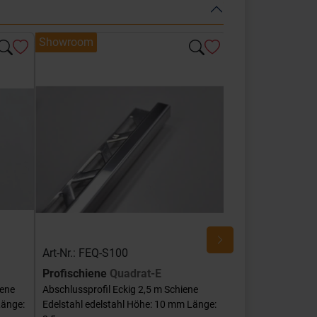
Showroom
Showroom
Art-Nr.: FEQ-S100
Art-Nr.: FEQ-SG
Profischiene
Quadrat-E
Profischiene
Qu
iene
Abschlussprofil Eckig 2,5 m Schiene
Abschlussprofil Ec
Länge:
Edelstahl edelstahl Höhe: 10 mm Länge:
Edelstahl edelstah