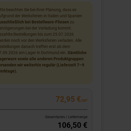
itte beachten Sie bei Ihrer Planung, dass es
ufgrund der Werksferien in Italien und Spanien
usschließlich bei Bestellware-Fliesen
zu
erzögerungen bei der Verladung kommt.
ezahlte Bestellungen bis zum 25.07.2026
erden noch vor den Werksferien verladen. Alle
estellungen danach treffen erst ab dem
7.09.2026 am Lager in Dortmund ein.
Sämtliche
agerware sowie alle anderen Produktgruppen
ersenden wir weiterhin regulär (Lieferzeit 7–9
erktage).
72,95 €
/m²
Gesamtpreis / Liefermenge
106,50 €