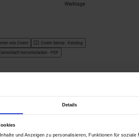
Werktage
erien von
Coem
Coem Sense - Katalog
Datenblatt herunterladen - PDF
Details
Cookies
Next
nhalte und Anzeigen zu personalisieren, Funktionen für soziale