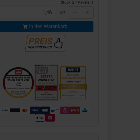
Stück:
2
/ Pakete:
1
m²
In den Warenkorb