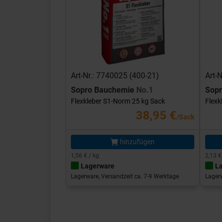
Art-Nr.: 7740025 (400-21)
Art-
Sopro Bauchemie
No.1
Sop
Flexkleber S1-Norm 25 kg Sack
Flexk
38,95 €
/Sack
hinzufügen
1,56 € / kg
2,13 €
Lagerware
L
Lagerware, Versandzeit ca. 7-9 Werktage
Lagerw