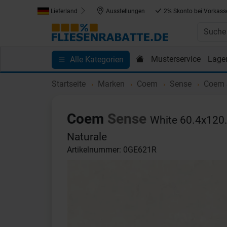
Lieferland
Ausstellungen
2% Skonto bei Vorkass
Musterservice
Lage
Alle Kategorien
Kundenprojekte
Blog
Einkaufen bei Fliesenrab
Startseite
Marken
Coem
Sense
Coem S
Coem
Sense
White 60.4x120.
Naturale
Artikelnummer: 0GE621R