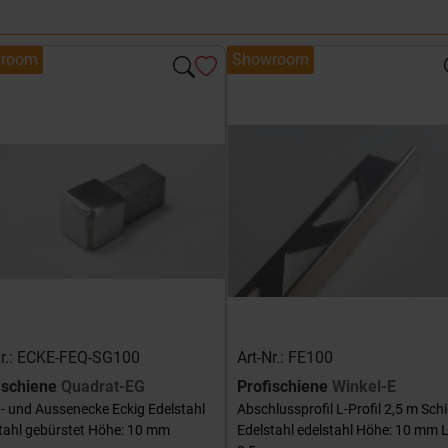
room
Showroom
Nr.: ECKE-FEQ-SG100
Art-Nr.: FE100
ischiene
Quadrat-EG
Profischiene
Winkel-E
- und Aussenecke Eckig Edelstahl
Abschlussprofil L-Profil 2,5 m Sch
tahl gebürstet Höhe: 10 mm
Edelstahl edelstahl Höhe: 10 mm 