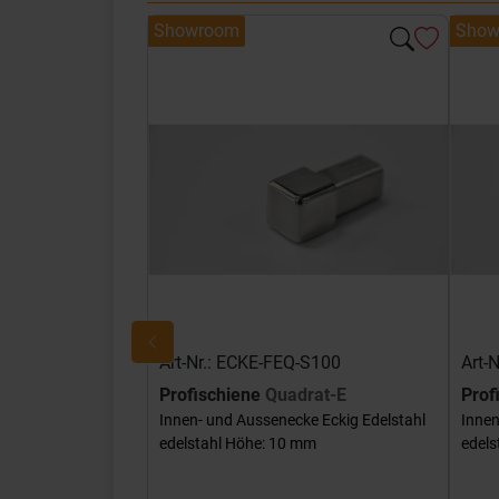
Showroom
Show
Art-Nr.: ECKE-FEQ-S100
Art-
Profischiene
Quadrat-E
Prof
Innen- und Aussenecke Eckig Edelstahl
Innen
edelstahl Höhe: 10 mm
edels