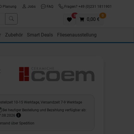
D Planung
Jobs
FAQ
Fragen? +49 (0)231 1811901
0
0
0,00 €
r
Zubehör
Smart Deals
Fliesenausstellung
t
stellzeit 10-15 Werktage, Versandzeit 7-9 Werktage
Bei heutiger Bestellung und Bezahlung verfügbar ab:
7.08.2026
ersand über Spedition