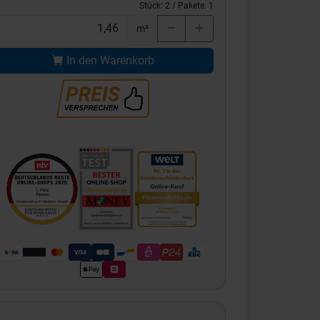
Stück:
2
/ Pakete:
1
m²
In den Warenkorb