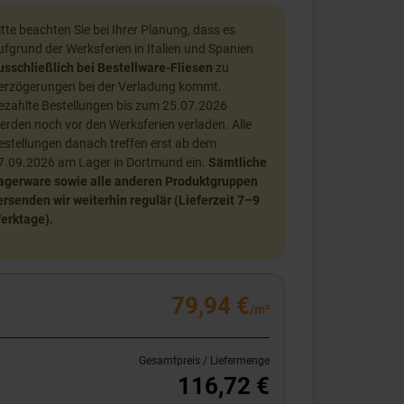
itte beachten Sie bei Ihrer Planung, dass es
ufgrund der Werksferien in Italien und Spanien
usschließlich bei Bestellware-Fliesen
zu
erzögerungen bei der Verladung kommt.
ezahlte Bestellungen bis zum 25.07.2026
erden noch vor den Werksferien verladen. Alle
estellungen danach treffen erst ab dem
7.09.2026 am Lager in Dortmund ein.
Sämtliche
agerware sowie alle anderen Produktgruppen
ersenden wir weiterhin regulär (Lieferzeit 7–9
erktage).
79,94 €
/m²
Gesamtpreis / Liefermenge
116,72 €