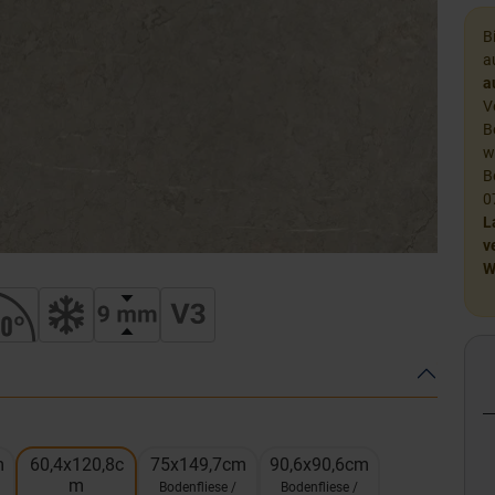
B
a
a
V
B
w
B
0
L
v
W
m
60,4x120,8c
75x149,7cm
90,6x90,6cm
m
Bodenfliese /
Bodenfliese /