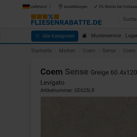
Lieferland
Ausstellungen
2% Skonto bei Vorkass
Musterservice
Lage
Alle Kategorien
Kundenprojekte
Blog
Einkaufen bei Fliesenrab
Startseite
Marken
Coem
Sense
Coem S
Coem
Sense
Greige 60.4x120
Levigato
Artikelnummer: GE625LR