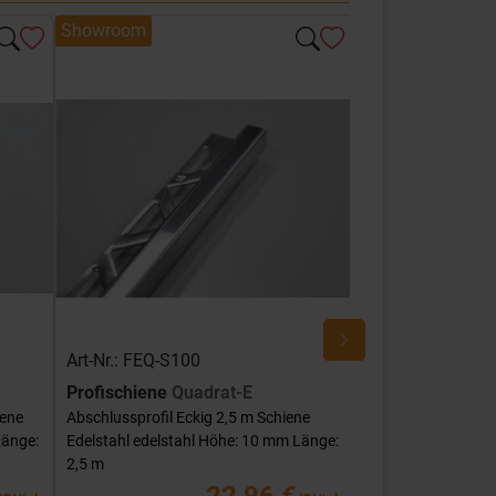
Showroom
Showroom
Art-Nr.: FEQ-S100
Art-Nr.: FEQ-SG
Profischiene
Quadrat-E
Profischiene
Qu
iene
Abschlussprofil Eckig 2,5 m Schiene
Abschlussprofil Ec
Länge:
Edelstahl edelstahl Höhe: 10 mm Länge:
Edelstahl edelstah
2,5 m
mm Länge: 2,5 m