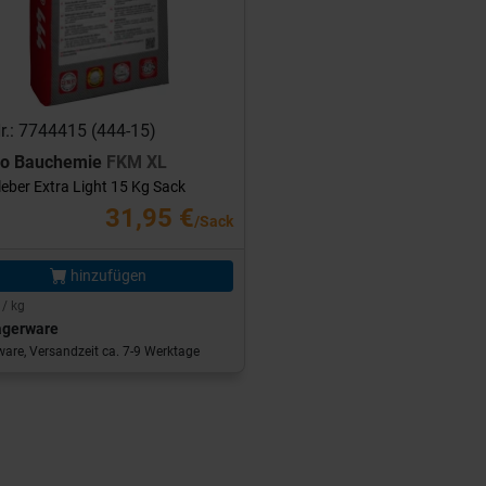
Nr.: 7744415 (444-15)
ro Bauchemie
FKM XL
leber Extra Light 15 Kg Sack
31,95 €
/Sack
hinzufügen
 / kg
agerware
are, Versandzeit ca. 7-9 Werktage