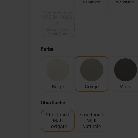
Wandfliese
Wandfliese
120,8x120,8c
m
Bodenfliese /
Wandfliese
Farbe
Beige
Greige
Moka
Oberfläche
Strukturiert
Strukturiert
Matt
Matt
Levigato
Naturale