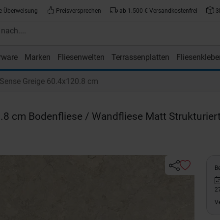
e Überweisung
Preisversprechen
ab 1.500 € Versandkostenfrei
3
rware
Marken
Fliesenwelten
Terrassenplatten
Fliesenklebe
atte.de
ense Greige 60.4x120.8 cm
.8 cm Bodenfliese / Wandfliese Matt Strukturier
Be
2
V