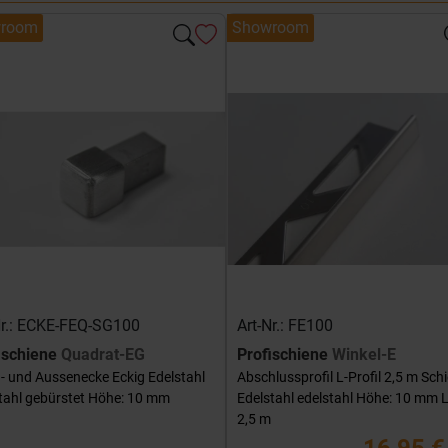
room
Showroom
Nr.: ECKE-FEQ-SG100
Art-Nr.: FE100
ischiene
Quadrat-EG
Profischiene
Winkel-E
- und Aussenecke Eckig Edelstahl
Abschlussprofil L-Profil 2,5 m Sch
tahl gebürstet Höhe: 10 mm
Edelstahl edelstahl Höhe: 10 mm 
2,5 m