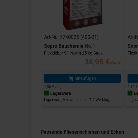
Art-Nr.: 7740025 (400-21)
Art-
Sopro Bauchemie
No.1
Sop
Flexkleber S1-Norm 25 kg Sack
Flexk
38,95 €
/Sack
hinzufügen
1,56 € / kg
2,13 €
Lagerware
L
Lagerware, Versandzeit ca. 7-9 Werktage
Lagerw
Passende Fliesenschienen und Ecken