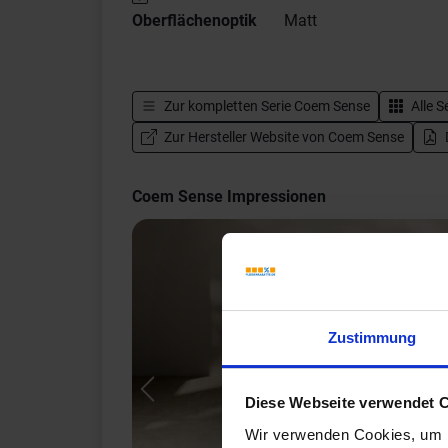
Oberflächenoptik
Matt
Zur kompletten Serie
Coem Sense
Alle S
Zur Hersteller Website von Coem Sense
Coem Sense Impressionen
Zustimmung
Previous
Diese Webseite verwendet 
Wir verwenden Cookies, um I