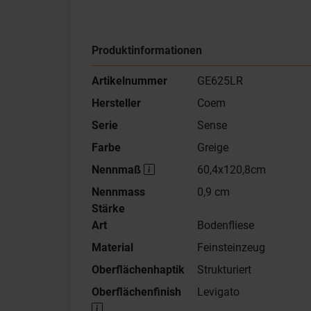
Produktinformationen
Artikelnummer
GE625LR
Hersteller
Coem
Serie
Sense
Farbe
Greige
Nennmaß
60,4x120,8cm
Nennmass
0,9 cm
Stärke
Art
Bodenfliese
Material
Feinsteinzeug
Oberflächenhaptik
Strukturiert
Oberflächenfinish
Levigato