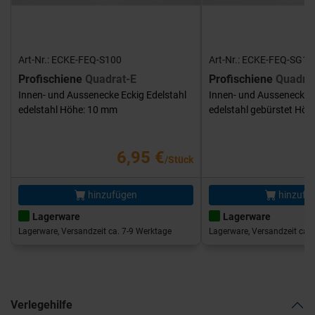
Art-Nr.: ECKE-FEQ-S100
Art-Nr.: ECKE-FEQ-SG10
Profischiene
Quadrat-E
Profischiene
Quadra
Innen- und Aussenecke Eckig Edelstahl
Innen- und Aussenecke E
edelstahl Höhe: 10 mm
edelstahl gebürstet Hö
6,95 €
/Stück
hinzufügen
hinzufü
Lagerware
Lagerware
Lagerware, Versandzeit ca. 7-9 Werktage
Lagerware, Versandzeit ca. 
Verlegehilfe