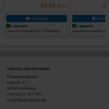
49,94 €
25
/Set
hinzufügen
hinzufü
Lagerware
Lagerware
Lagerware, Versandzeit ca. 7-9 Werktage
Lagerware, Versandzeit ca. 
AUSSTELLUNG DORTMUND
Fliesenrabatte.de
Eisenstr. 47
44145 Dortmund
+49 (0)231 1811901
info@fliesenrabatte.de