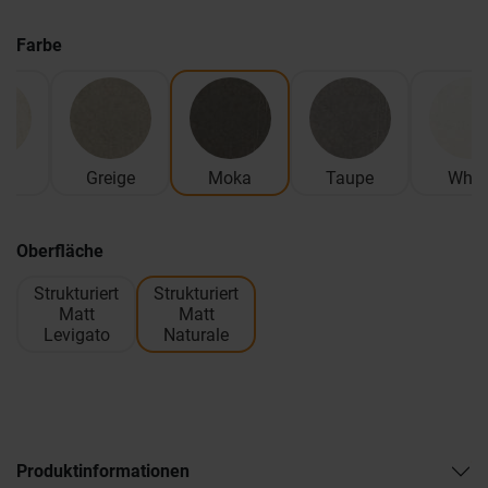
Farbe
ge
Greige
Moka
Taupe
Whit
Oberfläche
Strukturiert
Strukturiert
Matt
Matt
Levigato
Naturale
Produktinformationen