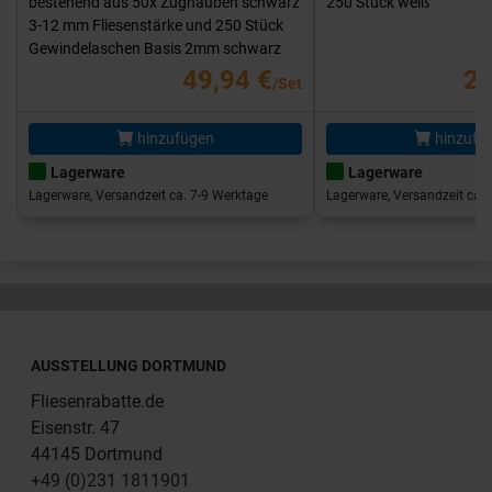
bestehend aus 50x Zughauben schwarz
250 Stück weiß
3-12 mm Fliesenstärke und 250 Stück
Gewindelaschen Basis 2mm schwarz
49,94 €
25
/Set
hinzufügen
hinzufü
Lagerware
Lagerware
Lagerware, Versandzeit ca. 7-9 Werktage
Lagerware, Versandzeit ca. 
AUSSTELLUNG DORTMUND
Fliesenrabatte.de
Eisenstr. 47
44145 Dortmund
+49 (0)231 1811901