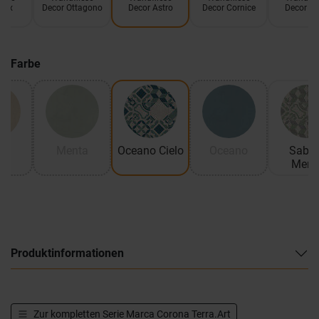
Mix
Decor Ottagono
Decor Astro
Decor Cornice
Decor C
Farbe
ma
Menta
Oceano Cielo
Oceano
Sabbi
Ment
Produktinformationen
Zur kompletten Serie
Marca Corona Terra.Art