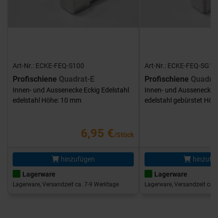
Art-Nr.: ECKE-FEQ-S100
Art-Nr.: ECKE-FEQ-SG10
Profischiene
Quadrat-E
Profischiene
Quadra
Innen- und Aussenecke Eckig Edelstahl
Innen- und Aussenecke E
edelstahl Höhe: 10 mm
edelstahl gebürstet Hö
6,95 €
/Stück
hinzufügen
hinzufü
Lagerware
Lagerware
Lagerware, Versandzeit ca. 7-9 Werktage
Lagerware, Versandzeit ca. 