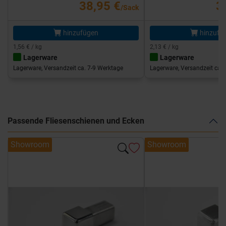
38,95 €
3
/Sack
hinzufügen
hinzufü
1,56 € / kg
2,13 € / kg
Lagerware
Lagerware
Lagerware, Versandzeit ca. 7-9 Werktage
Lagerware, Versandzeit ca. 
Passende Fliesenschienen und Ecken
Showroom
Showroom