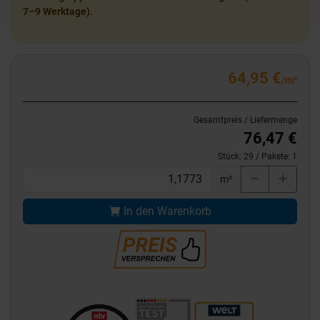
7–9 Werktage).
64,95 €
/m²
Gesamtpreis / Liefermenge
76,47 €
Stück:
29
/ Pakete:
1
m²
In den Warenkorb