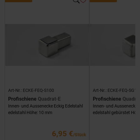
Art-Nr.: ECKE-FEQ-S100
Art-Nr.: ECKE-FEQ-SG10
Profischiene
Quadrat-E
Profischiene
Quadra
Innen- und Aussenecke Eckig Edelstahl
Innen- und Aussenecke E
edelstahl Höhe: 10 mm
edelstahl gebürstet Hö
6,95 €
/Stück