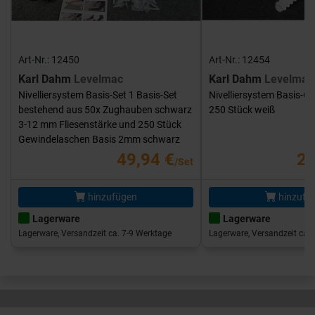
Art-Nr.: 12450
Art-Nr.: 12454
Karl Dahm
Levelmac
Karl Dahm
Levelmac
Nivelliersystem Basis-Set 1 Basis-Set
Nivelliersystem Basis-G
bestehend aus 50x Zughauben schwarz
250 Stück weiß
3-12 mm Fliesenstärke und 250 Stück
Gewindelaschen Basis 2mm schwarz
49,94 €
25
/Set
hinzufügen
hinzufü
Lagerware
Lagerware
Lagerware, Versandzeit ca. 7-9 Werktage
Lagerware, Versandzeit ca. 