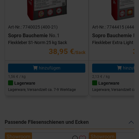
Art-Nr.: 7740025 (400-21)
Art-Nr.: 7744415 (444-1
Sopro Bauchemie
No.1
Sopro Bauchemie
FK
Flexkleber S1-Norm 25 kg Sack
Flexkleber Extra Light 1
38,95 €
3
/Sack
hinzufügen
hinzufü
1,56 € / kg
2,13 € / kg
Lagerware
Lagerware
Lagerware, Versandzeit ca. 7-9 Werktage
Lagerware, Versandzeit ca. 
Passende Fliesenschienen und Ecken
Showroom
Showroom