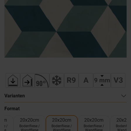
Varianten
Format
0cm
20x20cm
20x20cm
20x20cm
20x20
ese /
Bodenfliese /
Bodenfliese /
Bodenfliese /
Bodenflie
iese
Wandfliese
Wandfliese
Wandfliese
Wandfli