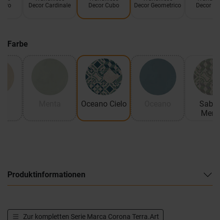
stro
Decor Cardinale
Decor Cubo
Decor Geometrico
Decor Gig
Farbe
ma
Menta
Oceano Cielo
Oceano
Sabbi
Ment
Produktinformationen
Zur kompletten Serie
Marca Corona Terra.Art