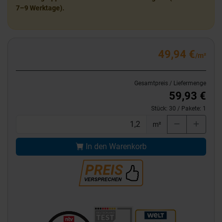
7–9 Werktage).
49,94 €
/m²
Gesamtpreis / Liefermenge
59,93 €
Stück:
30
/ Pakete:
1
m²
In den Warenkorb