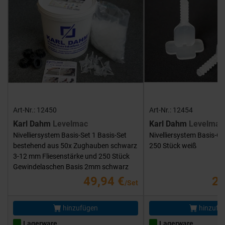
Art-Nr.: 12450
Art-Nr.: 12454
Karl Dahm
Levelmac
Karl Dahm
Levelmac
Nivelliersystem Basis-Set 1 Basis-Set
Nivelliersystem Basis-G
bestehend aus 50x Zughauben schwarz
250 Stück weiß
3-12 mm Fliesenstärke und 250 Stück
Gewindelaschen Basis 2mm schwarz
49,94 €
25
/Set
hinzufügen
hinzufü
Lagerware
Lagerware