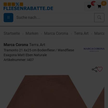
0
0
Startseite
Marken
Marca Corona
Terra.Art
Marca C
Marca Corona
Terra.Art
Tramonto 21.6x25 cm Bodenfliese / Wandfliese
Esagona Matt Eben Naturale
Artikelnummer: I407