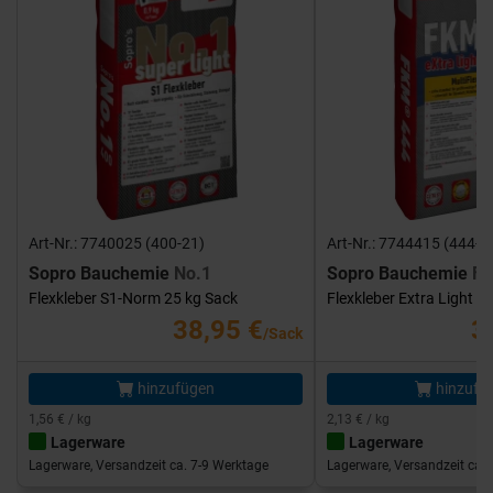
Art-Nr.: 7740025 (400-21)
Art-Nr.: 7744415 (444-1
Sopro Bauchemie
No.1
Sopro Bauchemie
FK
Flexkleber S1-Norm 25 kg Sack
Flexkleber Extra Light 1
38,95 €
3
/Sack
hinzufügen
hinzufü
1,56 € / kg
2,13 € / kg
Lagerware
Lagerware
Lagerware, Versandzeit ca. 7-9 Werktage
Lagerware, Versandzeit ca. 