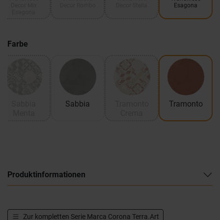
Decor Mix
Decor Rombo
Decor Stella
Esagona
Esagona
Farbe
Sabbia
Sabbia
Tramonto
Tramonto
Menta
Crema
Produktinformationen
Zur kompletten Serie
Marca Corona Terra.Art