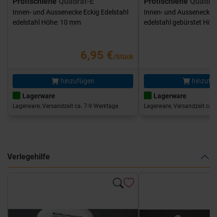
Profischiene
Quadrat-E
Profischiene
Quadra
Innen- und Aussenecke Eckig Edelstahl
Innen- und Aussenecke E
edelstahl Höhe: 10 mm
edelstahl gebürstet Hö
6,95 €
/Stück
hinzufügen
hinzufü
Lagerware
Lagerware
Lagerware, Versandzeit ca. 7-9 Werktage
Lagerware, Versandzeit ca. 
Verlegehilfe