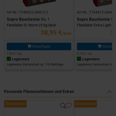
Art-Nr.: 7740025 (400-21)
Art-Nr.: 7744415 (444-1
Sopro Bauchemie
No.1
Sopro Bauchemie
FK
Flexkleber S1-Norm 25 kg Sack
Flexkleber Extra Light 1
38,95 €
3
/Sack
hinzufügen
hinzufü
1,56 € / kg
2,13 € / kg
Lagerware
Lagerware
Lagerware, Versandzeit ca. 7-9 Werktage
Lagerware, Versandzeit ca. 
Passende Fliesenschienen und Ecken
Showroom
Showroom