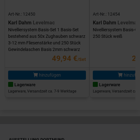
Art-Nr.: 12450
Art-Nr.: 12454
Karl Dahm
Levelmac
Karl Dahm
Levelmac
Nivelliersystem Basis-Set 1 Basis-Set
Nivelliersystem Basis-G
bestehend aus 50x Zughauben schwarz
250 Stück weiß
3-12 mm Fliesenstärke und 250 Stück
Gewindelaschen Basis 2mm schwarz
49,94 €
25
/Set
hinzufügen
hinzufü
Lagerware
Lagerware
Lagerware, Versandzeit ca. 7-9 Werktage
Lagerware, Versandzeit ca. 
AUSSTELLUNG DORTMUND