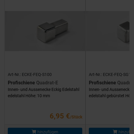
Art-Nr.: ECKE-FEQ-S100
Art-Nr.: ECKE-FEQ-SG10
Profischiene
Quadrat-E
Profischiene
Quadra
Innen- und Aussenecke Eckig Edelstahl
Innen- und Aussenecke E
edelstahl Höhe: 10 mm
edelstahl gebürstet Hö
6,95 €
/Stück
hinzufügen
hinzufü