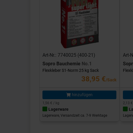
Art-Nr.: 7740025 (400-21)
Art-
Sopro Bauchemie
No.1
Sop
Flexkleber S1-Norm 25 kg Sack
Flexk
38,95 €
/Sack
hinzufügen
1,56 € / kg
2,13 €
Lagerware
L
Lagerware, Versandzeit ca. 7-9 Werktage
Lagerw