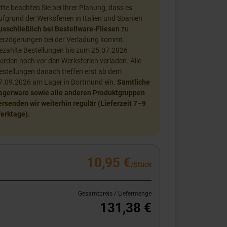
itte beachten Sie bei Ihrer Planung, dass es
ufgrund der Werksferien in Italien und Spanien
usschließlich bei Bestellware-Fliesen
zu
erzögerungen bei der Verladung kommt.
ezahlte Bestellungen bis zum 25.07.2026
erden noch vor den Werksferien verladen. Alle
estellungen danach treffen erst ab dem
7.09.2026 am Lager in Dortmund ein.
Sämtliche
agerware sowie alle anderen Produktgruppen
ersenden wir weiterhin regulär (Lieferzeit 7–9
erktage).
10,95 €
/Stück
Gesamtpreis / Liefermenge
131,38 €