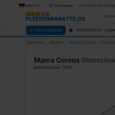
Lieferland
Ausstellungen
2% Skonto bei Vorkass
Musterservice
Lage
Alle Kategorien
Kundenprojekte
Blog
Einkaufen bei Fliesenrab
Startseite
Marken
Marca Corona
Stonec
Marca Corona
Stoneclou
Artikelnummer: F814