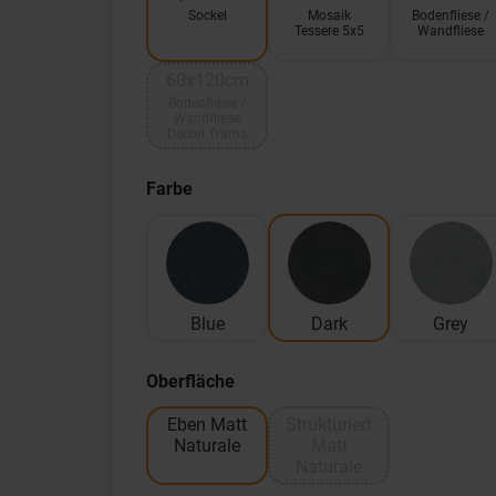
Sockel
Mosaik
Bodenfliese /
Tessere 5x5
Wandfliese
60x120cm
Bodenfliese /
Wandfliese
Decori Trama
Farbe
Blue
Dark
Grey
Oberfläche
Eben Matt
Strukturiert
Naturale
Matt
Naturale