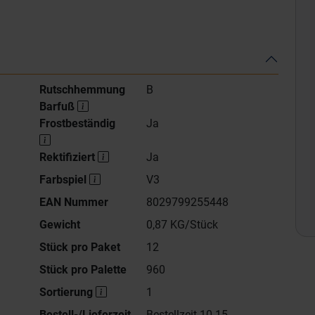
Rutschhemmung
B
Barfuß
Frostbeständig
Ja
Rektifiziert
Ja
Farbspiel
V3
EAN Nummer
8029799255448
Gewicht
0,87 KG/Stück
Stück pro Paket
12
Stück pro Palette
960
Sortierung
1
Bestell-/Lieferzeit
Bestellzeit 10-15