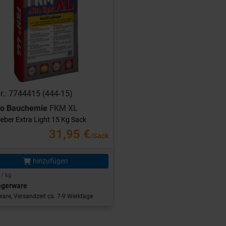
Nr.: 7744415 (444-15)
ro Bauchemie
FKM XL
leber Extra Light 15 Kg Sack
31,95 €
/Sack
hinzufügen
 / kg
agerware
are, Versandzeit ca. 7-9 Werktage