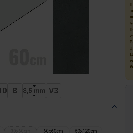
B
a
a
V
B
w
B
0
L
v
W
30x60cm
60x60cm
60x120cm