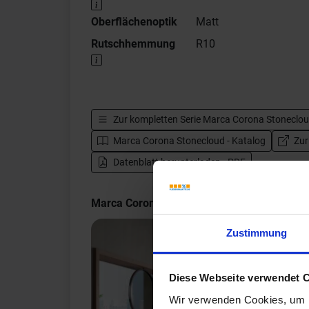
Oberflächenoptik
Matt
Rutschhemmung
R10
Zur kompletten Serie
Marca Corona Stoneclo
Marca Corona Stonecloud - Katalog
Zur
Datenblatt herunterladen - PDF
Marca Corona Stonecloud Impressionen
Zustimmung
Diese Webseite verwendet 
Wir verwenden Cookies, um I