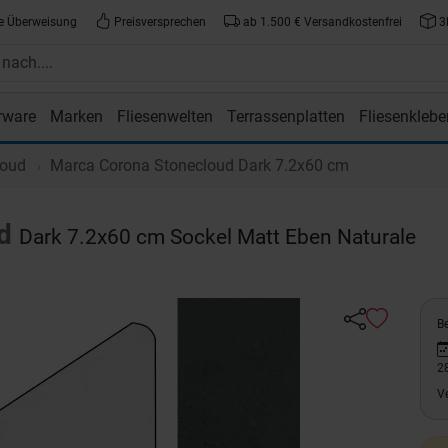
e Überweisung
Preisversprechen
ab 1.500 € Versandkostenfrei
3
rware
Marken
Fliesenwelten
Terrassenplatten
Fliesenklebe
atte.de
loud
Marca Corona Stonecloud Dark 7.2x60 cm
d
Dark 7.2x60 cm Sockel Matt Eben Naturale
Be
2
V