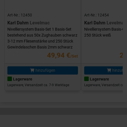
Art-Nr.: 12450
Art-Nr.: 12454
Karl Dahm
Levelmac
Karl Dahm
Levelmac
Nivelliersystem Basis-Set 1 Basis-Set
Nivelliersystem Basis-G
bestehend aus 50x Zughauben schwarz
250 Stück weiß
3-12 mm Fliesenstärke und 250 Stück
Gewindelaschen Basis 2mm schwarz
49,94 €
25
/Set
hinzufügen
hinzufü
Lagerware
Lagerware
Lagerware, Versandzeit ca. 7-9 Werktage
Lagerware, Versandzeit ca. 