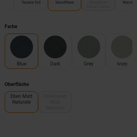
Tessere 5x5
Wandfliese
Wandfliese
Wandfli
Decori Trama
Farbe
Blue
Dark
Grey
Ivory
Oberfläche
Eben Matt
Strukturiert
Naturale
Matt
Naturale