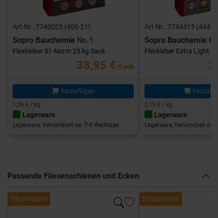
Art-Nr.: 7740025 (400-21)
Art-Nr.: 7744415 (444-1
Sopro Bauchemie
No.1
Sopro Bauchemie
FK
Flexkleber S1-Norm 25 kg Sack
Flexkleber Extra Light 1
38,95 €
3
/Sack
hinzufügen
hinzufü
1,56 € / kg
2,13 € / kg
Lagerware
Lagerware
Lagerware, Versandzeit ca. 7-9 Werktage
Lagerware, Versandzeit ca. 
Passende Fliesenschienen und Ecken
Showroom
Showroom