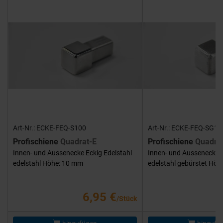
Art-Nr.: ECKE-FEQ-S100
Art-Nr.: ECKE-FEQ-SG10
Profischiene
Quadrat-E
Profischiene
Quadra
Innen- und Aussenecke Eckig Edelstahl
Innen- und Aussenecke E
edelstahl Höhe: 10 mm
edelstahl gebürstet Hö
6,95 €
/Stück