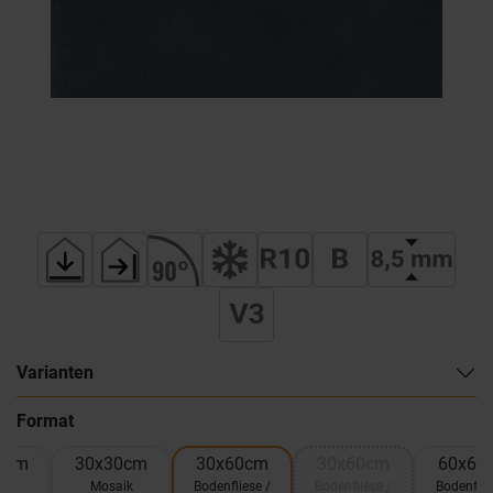
Varianten
Format
0cm
30x30cm
30x60cm
30x60cm
60x60
el
Mosaik
Bodenfliese /
Bodenfliese /
Bodenflie