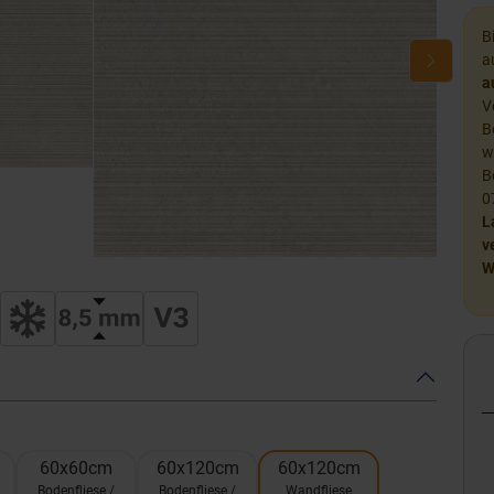
B
a
a
V
B
w
B
0
L
v
W
60x60cm
60x120cm
60x120cm
Bodenfliese /
Bodenfliese /
Wandfliese