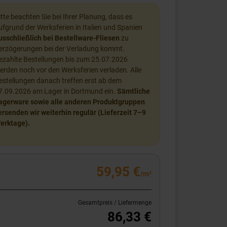
itte beachten Sie bei Ihrer Planung, dass es
ufgrund der Werksferien in Italien und Spanien
usschließlich bei Bestellware-Fliesen
zu
erzögerungen bei der Verladung kommt.
ezahlte Bestellungen bis zum 25.07.2026
erden noch vor den Werksferien verladen. Alle
estellungen danach treffen erst ab dem
7.09.2026 am Lager in Dortmund ein.
Sämtliche
agerware sowie alle anderen Produktgruppen
ersenden wir weiterhin regulär (Lieferzeit 7–9
erktage).
59,95 €
/m²
Gesamtpreis / Liefermenge
86,33 €