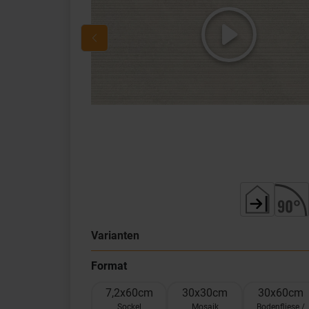
Varianten
Format
7,2x60cm
30x30cm
30x60cm
Sockel
Mosaik
Bodenfliese /