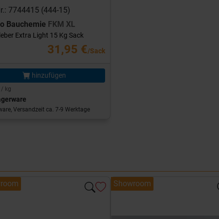
Nr.: 7744415 (444-15)
ro Bauchemie
FKM XL
leber Extra Light 15 Kg Sack
31,95 €
/Sack
hinzufügen
 / kg
agerware
are, Versandzeit ca. 7-9 Werktage
room
Showroom