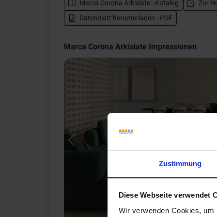
Marca Corona Arkislate - Katalog
Zur He
Datenblatt herunterladen - PDF
Marca Corona Arkislate Impressionen
Previous
Zustimmung
Diese Webseite verwendet 
Wir verwenden Cookies, um I