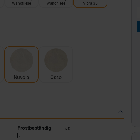
Wandfliese
Wandfliese
Vibra 3D
Nuvola
Osso
Frostbeständig
Ja