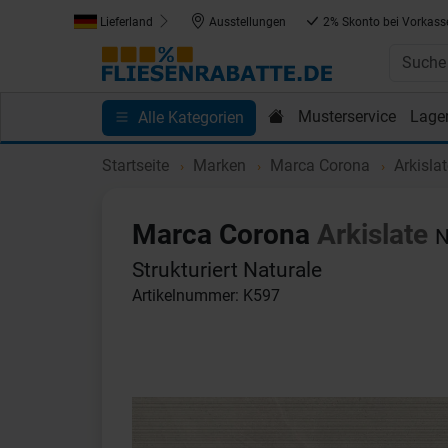
Lieferland
Ausstellungen
2% Skonto bei Vorkass
Musterservice
Lage
Alle Kategorien
Kundenprojekte
Blog
Einkaufen bei Fliesenrab
Startseite
Marken
Marca Corona
Arkisla
Marca Corona
Arkislate
N
Strukturiert Naturale
Artikelnummer: K597