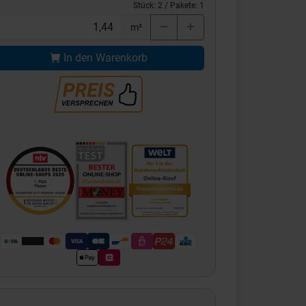
Stück:
2
/ Pakete:
1
m²
In den Warenkorb