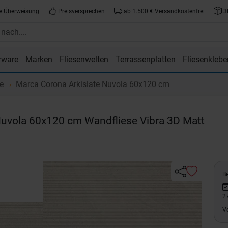
e Überweisung
Preisversprechen
ab 1.500 € Versandkostenfrei
3
rware
Marken
Fliesenwelten
Terrassenplatten
Fliesenklebe
atte.de
te
Marca Corona Arkislate Nuvola 60x120 cm
uvola 60x120 cm Wandfliese Vibra 3D Matt
Be
2
V