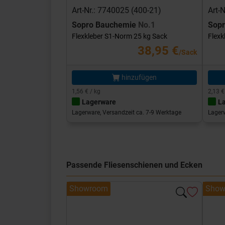
Art-Nr.: 7740025 (400-21)
Art-
Sopro Bauchemie
No.1
Sop
Flexkleber S1-Norm 25 kg Sack
Flexk
38,95 €
/Sack
hinzufügen
1,56 € / kg
2,13 €
Lagerware
L
Lagerware, Versandzeit ca. 7-9 Werktage
Lagerw
Passende Fliesenschienen und Ecken
Showroom
Show