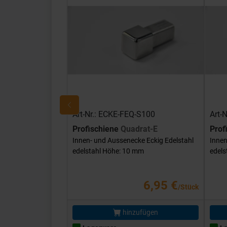
Art-Nr.: ECKE-FEQ-S100
Art-
Profischiene
Quadrat-E
Prof
Innen- und Aussenecke Eckig Edelstahl
Innen
edelstahl Höhe: 10 mm
edels
6,95 €
/Stück
hinzufügen