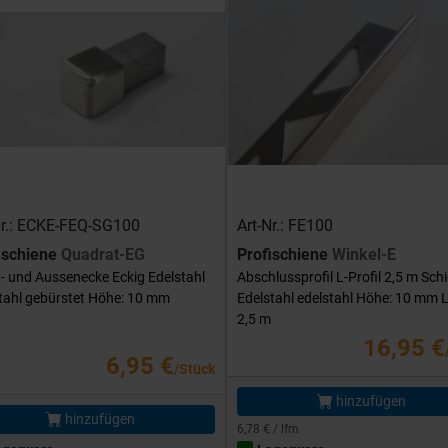
Nr.: ECKE-FEQ-SG100
Art-Nr.: FE100
ischiene
Quadrat-EG
Profischiene
Winkel-E
- und Aussenecke Eckig Edelstahl
Abschlussprofil L-Profil 2,5 m Sch
tahl gebürstet Höhe: 10 mm
Edelstahl edelstahl Höhe: 10 mm 
2,5 m
16,95 €
6,95 €
/Stück
hinzufügen
hinzufügen
6,78 € / lfm