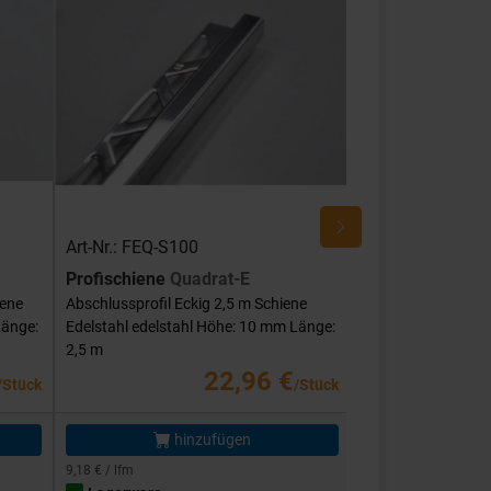
Art-Nr.: FEQ-S100
Art-Nr.: FEQ-SG
Profischiene
Quadrat-E
Profischiene
Qu
iene
Abschlussprofil Eckig 2,5 m Schiene
Abschlussprofil Ec
Länge:
Edelstahl edelstahl Höhe: 10 mm Länge:
Edelstahl edelstah
2,5 m
mm Länge: 2,5 m
22,96 €
/Stück
/Stück
hinzufügen
hi
9,18 € / lfm
11,58 € / lfm