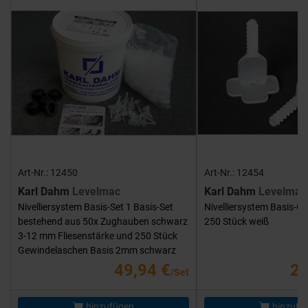
Art-Nr.: 12450
Art-Nr.: 12454
Karl Dahm
Levelmac
Karl Dahm
Levelmac
Nivelliersystem Basis-Set 1 Basis-Set
Nivelliersystem Basis-G
bestehend aus 50x Zughauben schwarz
250 Stück weiß
3-12 mm Fliesenstärke und 250 Stück
Gewindelaschen Basis 2mm schwarz
49,94 €
25
/Set
hinzufügen
hinzufü