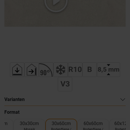
Varianten
Format
0cm
30x30cm
30x60cm
60x60cm
60x12
el
Mosaik
Bodenfliese /
Bodenfliese /
Bodenflie