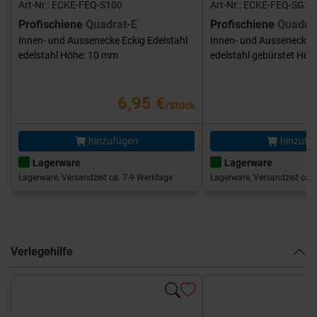
Art-Nr.: ECKE-FEQ-S100
Art-Nr.: ECKE-FEQ-SG10
Profischiene
Quadrat-E
Profischiene
Quadra
Innen- und Aussenecke Eckig Edelstahl
Innen- und Aussenecke E
edelstahl Höhe: 10 mm
edelstahl gebürstet Hö
6,95 €
/Stück
hinzufügen
hinzufü
Lagerware
Lagerware
Lagerware, Versandzeit ca. 7-9 Werktage
Lagerware, Versandzeit ca. 
Verlegehilfe