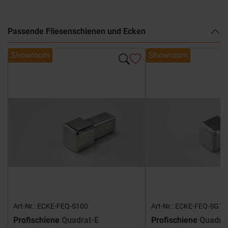
Passende Fliesenschienen und Ecken
Showroom
Showroom
Art-Nr.: ECKE-FEQ-S100
Art-Nr.: ECKE-FEQ-SG10
Profischiene
Quadrat-E
Profischiene
Quadra