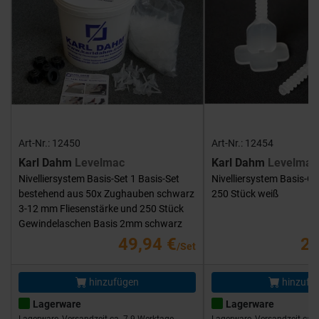
Art-Nr.: 12450
Art-Nr.: 12454
Karl Dahm
Levelmac
Karl Dahm
Levelmac
Nivelliersystem Basis-Set 1 Basis-Set
Nivelliersystem Basis-G
bestehend aus 50x Zughauben schwarz
250 Stück weiß
3-12 mm Fliesenstärke und 250 Stück
Gewindelaschen Basis 2mm schwarz
49,94 €
25
/Set
hinzufügen
hinzufü
Lagerware
Lagerware