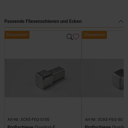
Passende Fliesenschienen und Ecken
Showroom
Showroom
Art-Nr.: ECKE-FEQ-S100
Art-Nr.: ECKE-FEQ-SG10
Profischiene
Quadrat-E
Profischiene
Quadra