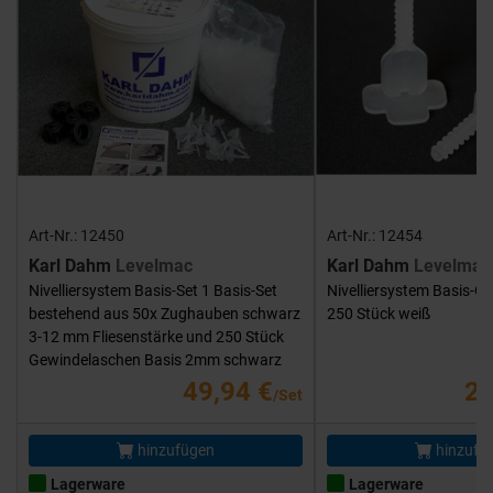
Art-Nr.: 12450
Art-Nr.: 12454
Karl Dahm
Levelmac
Karl Dahm
Levelmac
Nivelliersystem Basis-Set 1 Basis-Set
Nivelliersystem Basis-G
bestehend aus 50x Zughauben schwarz
250 Stück weiß
3-12 mm Fliesenstärke und 250 Stück
Gewindelaschen Basis 2mm schwarz
49,94 €
25
/Set
hinzufügen
hinzufü
Lagerware
Lagerware