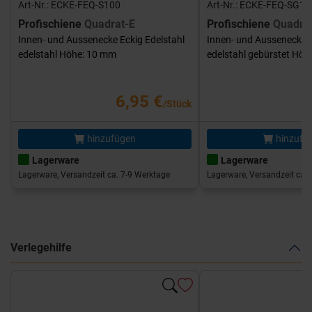
Art-Nr.: ECKE-FEQ-S100
Art-Nr.: ECKE-FEQ-SG10
Profischiene
Quadrat-E
Profischiene
Quadra
Innen- und Aussenecke Eckig Edelstahl
Innen- und Aussenecke E
edelstahl Höhe: 10 mm
edelstahl gebürstet Hö
6,95 €
/Stück
hinzufügen
hinzufü
Lagerware
Lagerware
Lagerware, Versandzeit ca. 7-9 Werktage
Lagerware, Versandzeit ca. 
Verlegehilfe