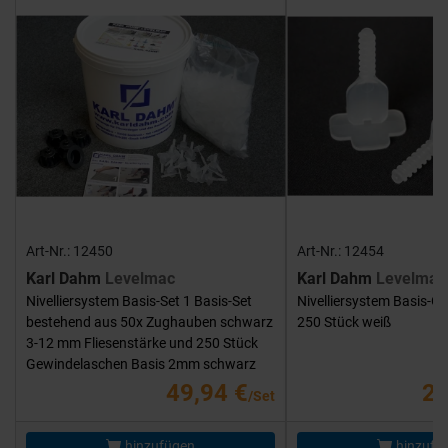
Art-Nr.: 12450
Art-Nr.: 12454
Karl Dahm
Levelmac
Karl Dahm
Levelmac
Nivelliersystem Basis-Set 1 Basis-Set
Nivelliersystem Basis-G
bestehend aus 50x Zughauben schwarz
250 Stück weiß
3-12 mm Fliesenstärke und 250 Stück
Gewindelaschen Basis 2mm schwarz
49,94 €
25
/Set
hinzufügen
hinzufü