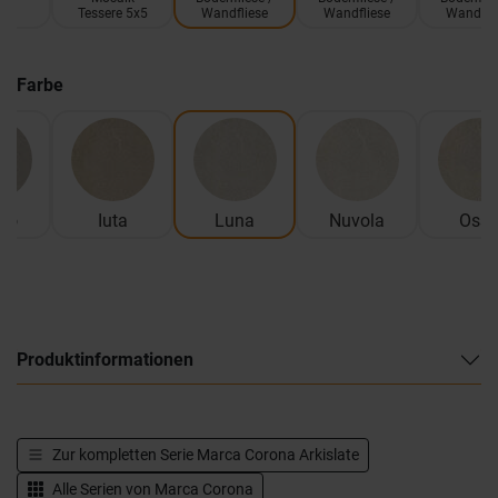
Tessere 5x5
Wandfliese
Wandfliese
Wandfli
Farbe
mo
Iuta
Luna
Nuvola
Oss
Produktinformationen
Zur kompletten Serie
Marca Corona Arkislate
Alle Serien von
Marca Corona