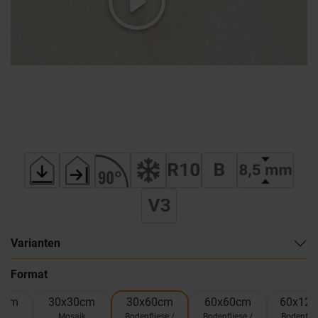
Varianten
Format
0cm
30x30cm
30x60cm
60x60cm
60x12
el
Mosaik
Bodenfliese /
Bodenfliese /
Bodenflie