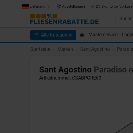
Lieferland
Ausstellungen
2% Skonto bei Vorkass
Musterservice
Lage
Alle Kategorien
Kundenprojekte
Blog
Einkaufen bei Fliesenrab
Startseite
Marken
Sant Agostino
Paradi
Sant Agostino
Paradiso
G
Artikelnummer: CSABPGRE60