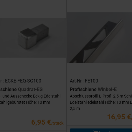
Nr.: ECKE-FEQ-SG100
Art-Nr.: FE100
ischiene
Quadrat-EG
Profischiene
Winkel-E
- und Aussenecke Eckig Edelstahl
Abschlussprofil L-Profil 2,5 m Sch
tahl gebürstet Höhe: 10 mm
Edelstahl edelstahl Höhe: 10 mm 
2,5 m
16,95 €
6,95 €
/Stück