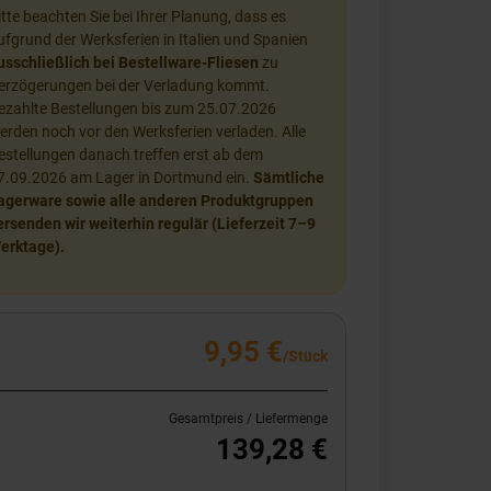
itte beachten Sie bei Ihrer Planung, dass es
ufgrund der Werksferien in Italien und Spanien
usschließlich bei Bestellware-Fliesen
zu
erzögerungen bei der Verladung kommt.
ezahlte Bestellungen bis zum 25.07.2026
erden noch vor den Werksferien verladen. Alle
estellungen danach treffen erst ab dem
7.09.2026 am Lager in Dortmund ein.
Sämtliche
agerware sowie alle anderen Produktgruppen
ersenden wir weiterhin regulär (Lieferzeit 7–9
erktage).
9,95 €
/Stück
Gesamtpreis / Liefermenge
139,28 €