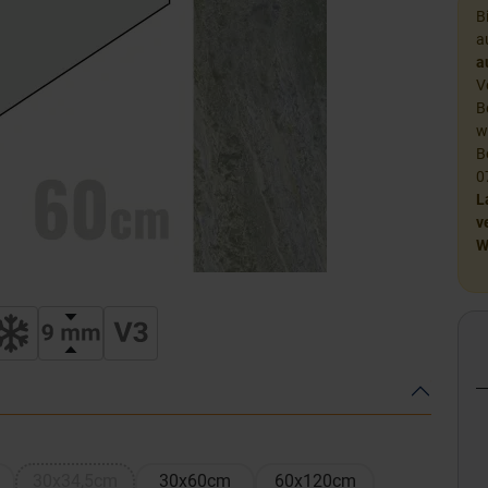
B
a
a
V
B
w
B
0
L
v
W
30x34,5cm
30x60cm
60x120cm