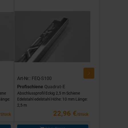
Art-Nr.: FEQ-S100
Art-Nr.: FEQ-SG
Profischiene
Quadrat-E
Profischiene
Qu
iene
Abschlussprofil Eckig 2,5 m Schiene
Abschlussprofil Ec
Länge:
Edelstahl edelstahl Höhe: 10 mm Länge:
Edelstahl edelstah
2,5 m
mm Länge: 2,5 m
22,96 €
/Stück
/Stück