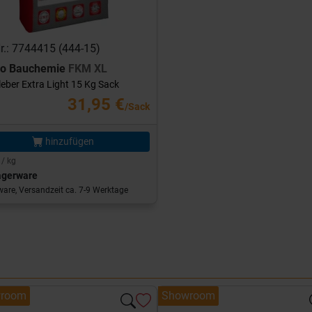
Nr.: 7744415 (444-15)
ro Bauchemie
FKM XL
leber Extra Light 15 Kg Sack
31,95 €
/Sack
hinzufügen
 / kg
agerware
are, Versandzeit ca. 7-9 Werktage
room
Showroom