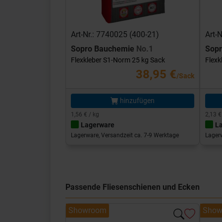
Art-Nr.: 7740025 (400-21)
Art-
Sopro Bauchemie
No.1
Sop
Flexkleber S1-Norm 25 kg Sack
Flexk
38,95 €
/Sack
hinzufügen
1,56 € / kg
2,13 €
Lagerware
L
Lagerware, Versandzeit ca. 7-9 Werktage
Lagerw
Passende Fliesenschienen und Ecken
Showroom
Show