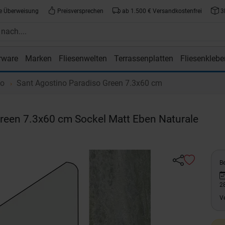
e Überweisung
Preisversprechen
ab 1.500 € Versandkostenfrei
3
rware
Marken
Fliesenwelten
Terrassenplatten
Fliesenklebe
atte.de
so
Sant Agostino Paradiso Green 7.3x60 cm
reen 7.3x60 cm Sockel Matt Eben Naturale
Be
2
V