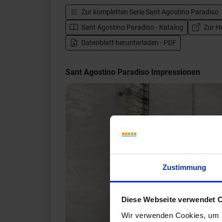
Zur kompletten Serie
Sant Agostino Paradiso
Sant Agostino Paradiso - Katalog
Zur He
Datenblatt herunterladen - PDF
Sant Agostino Paradiso Impressionen
Zustimmung
Previous
Diese Webseite verwendet 
Wir verwenden Cookies, um I