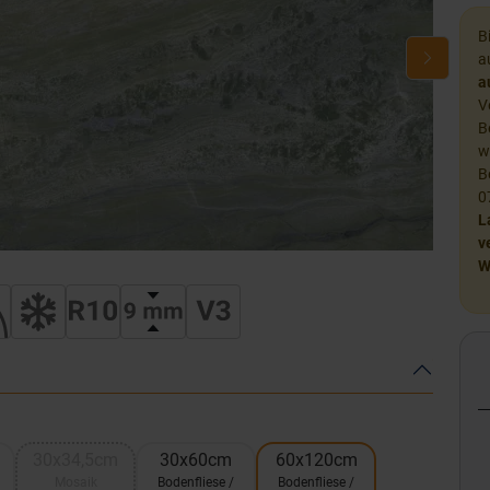
B
a
a
V
B
w
B
0
L
v
W
30x34,5cm
30x60cm
60x120cm
Mosaik
Bodenfliese /
Bodenfliese /