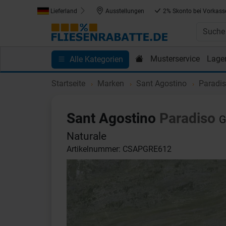
Lieferland
Ausstellungen
2% Skonto bei Vorkass
Musterservice
Lage
Alle Kategorien
Kundenprojekte
Blog
Einkaufen bei Fliesenrab
Startseite
Marken
Sant Agostino
Paradi
Sant Agostino
Paradiso
G
Naturale
Artikelnummer: CSAPGRE612