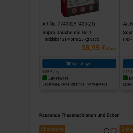
Art-Nr.: 7740025 (400-21)
Art-
Sopro Bauchemie
No.1
Sop
Flexkleber S1-Norm 25 kg Sack
Flexk
38,95 €
/Sack
hinzufügen
1,56 € / kg
2,13 €
Lagerware
L
Lagerware, Versandzeit ca. 7-9 Werktage
Lagerw
Passende Fliesenschienen und Ecken
Showroom
Show