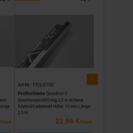
Art-Nr.: FEQ-S100
Art-Nr.: FEQ-SG
Profischiene
Quadrat-E
Profischiene
Qu
iene
Abschlussprofil Eckig 2,5 m Schiene
Abschlussprofil Ec
Länge:
Edelstahl edelstahl Höhe: 10 mm Länge:
Edelstahl edelstah
2,5 m
mm Länge: 2,5 m
22,96 €
/Stück
/Stück