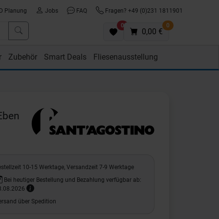
D Planung
Jobs
FAQ
Fragen? +49 (0)231 1811901
0
0
0,00 €
r
Zubehör
Smart Deals
Fliesenausstellung
Eben
stellzeit 10-15 Werktage, Versandzeit 7-9 Werktage
Bei heutiger Bestellung und Bezahlung verfügbar ab:
8.08.2026
ersand über Spedition