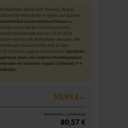
itte beachten Sie bei Ihrer Planung, dass es
ufgrund der Werksferien in Italien und Spanien
usschließlich bei Bestellware-Fliesen
zu
erzögerungen bei der Verladung kommt.
ezahlte Bestellungen bis zum 25.07.2026
erden noch vor den Werksferien verladen. Alle
estellungen danach treffen erst ab dem
7.09.2026 am Lager in Dortmund ein.
Sämtliche
agerware sowie alle anderen Produktgruppen
ersenden wir weiterhin regulär (Lieferzeit 7–9
erktage).
55,95 €
/m²
Gesamtpreis / Liefermenge
80,57 €