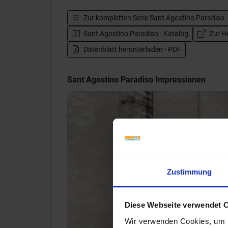
Zur kompletten Serie
Sant Agostino Paradiso
Sant Agostino Paradiso - Katalog
Zur He
Datenblatt herunterladen - PDF
Sant Agostino Paradiso Impressionen
Zustimmung
Previous
Diese Webseite verwendet 
Wir verwenden Cookies, um I