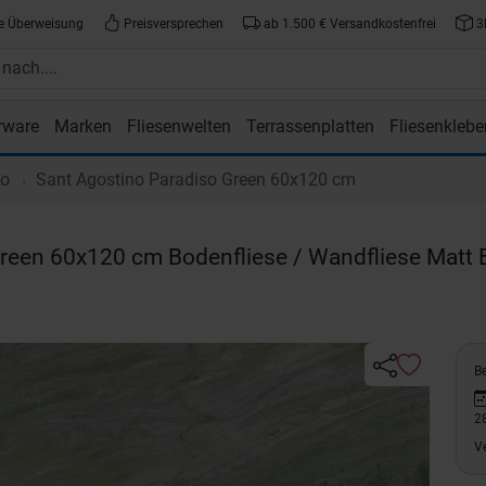
e Überweisung
Preisversprechen
ab 1.500 € Versandkostenfrei
3
rware
Marken
Fliesenwelten
Terrassenplatten
Fliesenklebe
atte.de
so
Sant Agostino Paradiso Green 60x120 cm
reen 60x120 cm Bodenfliese / Wandfliese Matt 
Be
2
V