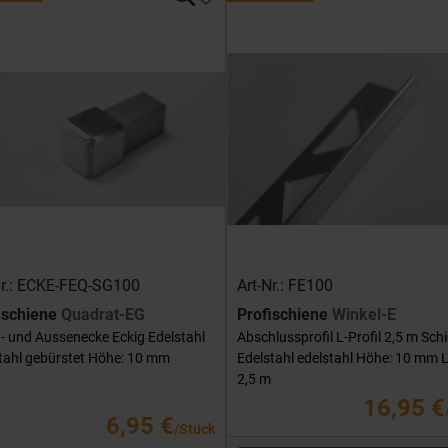
Nr.: ECKE-FEQ-SG100
Art-Nr.: FE100
ischiene
Quadrat-EG
Profischiene
Winkel-E
- und Aussenecke Eckig Edelstahl
Abschlussprofil L-Profil 2,5 m Sch
tahl gebürstet Höhe: 10 mm
Edelstahl edelstahl Höhe: 10 mm 
2,5 m
16,95 €
6,95 €
/Stück