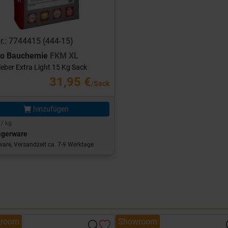
Nr.: 7744415 (444-15)
ro Bauchemie
FKM XL
leber Extra Light 15 Kg Sack
31,95 €
/Sack
hinzufügen
 / kg
agerware
are, Versandzeit ca. 7-9 Werktage
room
Showroom