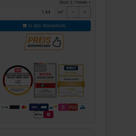
Stück:
2
/ Pakete:
1
m²
In den Warenkorb