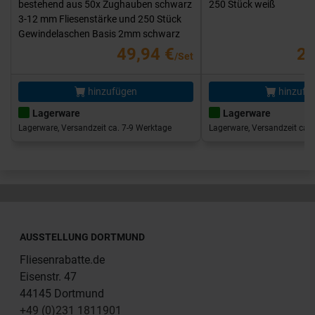
bestehend aus 50x Zughauben schwarz
250 Stück weiß
3-12 mm Fliesenstärke und 250 Stück
Gewindelaschen Basis 2mm schwarz
49,94 €
25
/Set
hinzufügen
hinzufü
Lagerware
Lagerware
Lagerware, Versandzeit ca. 7-9 Werktage
Lagerware, Versandzeit ca. 
AUSSTELLUNG DORTMUND
Fliesenrabatte.de
Eisenstr. 47
44145 Dortmund
+49 (0)231 1811901