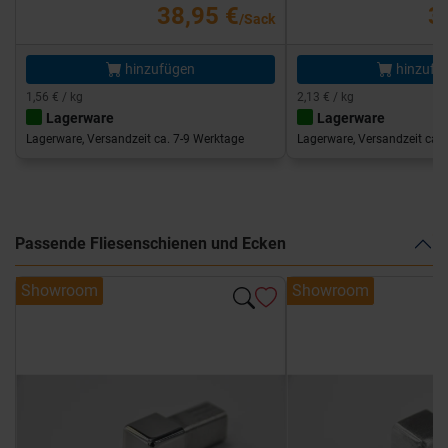
38,95 €
3
/Sack
hinzufügen
hinzufü
1,56 € / kg
2,13 € / kg
Lagerware
Lagerware
Lagerware, Versandzeit ca. 7-9 Werktage
Lagerware, Versandzeit ca. 
Passende Fliesenschienen und Ecken
Showroom
Showroom