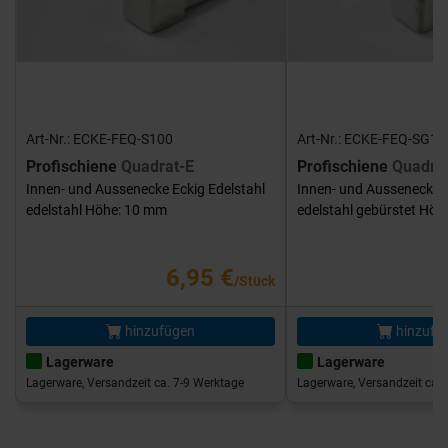
Art-Nr.: ECKE-FEQ-S100
Art-Nr.: ECKE-FEQ-SG10
Profischiene
Quadrat-E
Profischiene
Quadra
Innen- und Aussenecke Eckig Edelstahl
Innen- und Aussenecke E
edelstahl Höhe: 10 mm
edelstahl gebürstet Hö
6,95 €
/Stück
hinzufügen
hinzufü
Lagerware
Lagerware
Lagerware, Versandzeit ca. 7-9 Werktage
Lagerware, Versandzeit ca. 