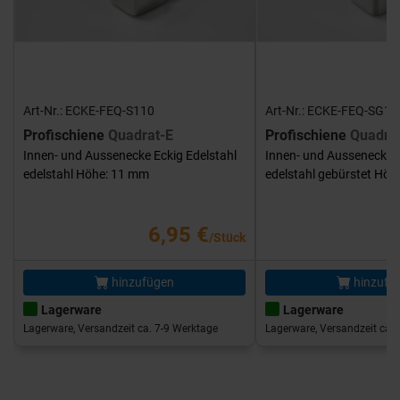
Art-Nr.: ECKE-FEQ-S110
Art-Nr.: ECKE-FEQ-SG11
Profischiene
Quadrat-E
Profischiene
Quadra
Innen- und Aussenecke Eckig Edelstahl
Innen- und Aussenecke E
edelstahl Höhe: 11 mm
edelstahl gebürstet Hö
6,95 €
/Stück
hinzufügen
hinzufü
Lagerware
Lagerware
Lagerware, Versandzeit ca. 7-9 Werktage
Lagerware, Versandzeit ca. 