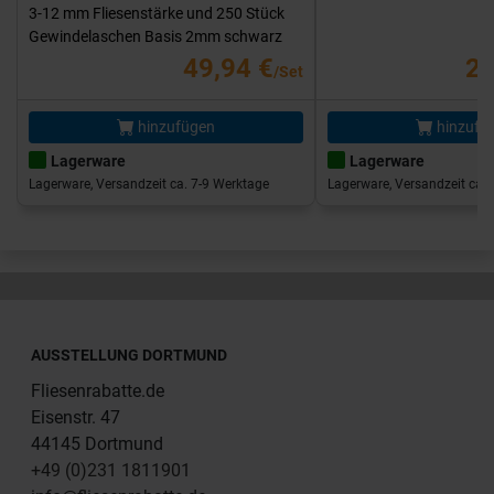
3-12 mm Fliesenstärke und 250 Stück
Gewindelaschen Basis 2mm schwarz
49,94 €
25
/Set
hinzufügen
hinzufü
Lagerware
Lagerware
Lagerware, Versandzeit ca. 7-9 Werktage
Lagerware, Versandzeit ca. 
AUSSTELLUNG DORTMUND
Fliesenrabatte.de
Eisenstr. 47
44145 Dortmund
+49 (0)231 1811901