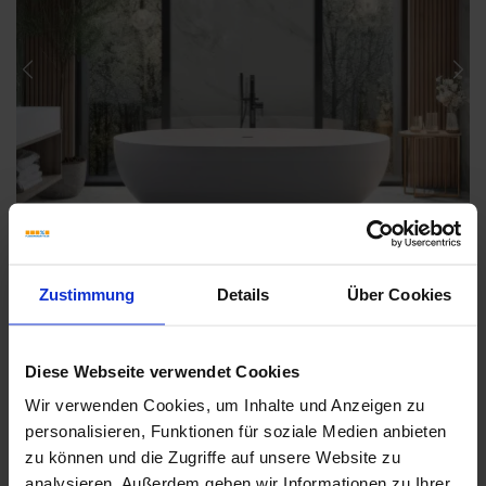
Previous
Nex
Zustimmung
Details
Über Cookies
Diese Webseite verwendet Cookies
Wir verwenden Cookies, um Inhalte und Anzeigen zu
Weitere Serien von Ragno
personalisieren, Funktionen für soziale Medien anbieten
zu können und die Zugriffe auf unsere Website zu
analysieren. Außerdem geben wir Informationen zu Ihrer