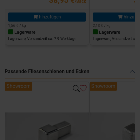
38,95 €
3
/Sack
hinzufügen
hinzufü
1,56 € / kg
2,13 € / kg
Lagerware
Lagerware
Lagerware, Versandzeit ca. 7-9 Werktage
Lagerware, Versandzeit ca. 
Passende Fliesenschienen und Ecken
Showroom
Showroom