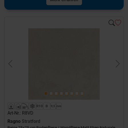
Previous
Next
Art-Nr.: R8VD
Ragno
Stratford
Beige 75x75 cm Bodenfliese / Wandfliese Matt Eben Naturale