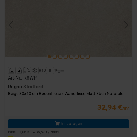
Previous
Next
Art-Nr.: R8WP
Ragno
Stratford
Beige 30x60 cm Bodenfliese / Wandfliese Matt Eben Naturale
32,94 €
/m²
hinzufügen
Inhalt: 1,08 m² = 35,57 €/Paket