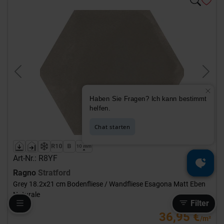
Previous
Next
Art-Nr.: R8YF
Ragno
Stratford
Grey 18.2x21 cm Bodenfliese / Wandfliese Esagona Matt Eben
Naturale
Filter
36,95 €
/m²