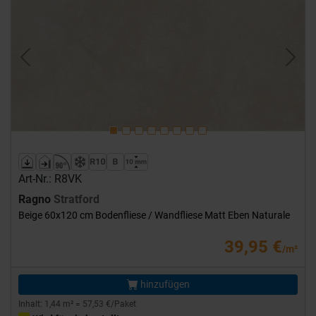
Previous
Next
Art-Nr.: R8VK
Ragno
Stratford
Beige 60x120 cm Bodenfliese / Wandfliese Matt Eben Naturale
39,95 €
/m²
hinzufügen
Inhalt: 1,44 m² = 57,53 €/Paket