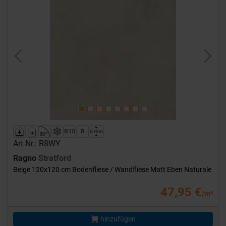
Previous
Next
Art-Nr.: R8WY
Ragno
Stratford
Beige 120x120 cm Bodenfliese / Wandfliese Matt Eben Naturale
47,95 €
/m²
hinzufügen