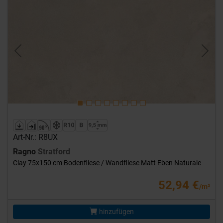
Previous
Next
Art-Nr.: R8UX
Ragno
Stratford
Clay 75x150 cm Bodenfliese / Wandfliese Matt Eben Naturale
52,94 €
/m²
hinzufügen