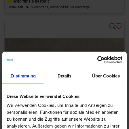
Wird für sie bestellt
Bestellzeit 10-15 Werktage, Versandzeit 7-9 Werktage
Previous
Next
Zustimmung
Details
Über Cookies
Diese Webseite verwendet Cookies
Wir verwenden Cookies, um Inhalte und Anzeigen zu
personalisieren, Funktionen für soziale Medien anbieten
Art-Nr.: R8VN
zu können und die Zugriffe auf unsere Website zu
Ragno
Stratford
analysieren. Außerdem geben wir Informationen zu Ihrer