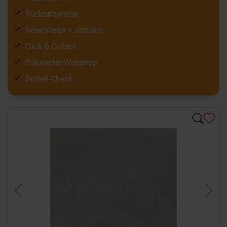
Rückrufservice
Reservieren + abholen
Click & Collect
Prämierter Webshop
Bestell-Check
Previous
Next