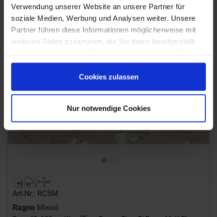
Verwendung unserer Website an unsere Partner für
Bestellzeit 10-15 Werktage, Versandzeit 7-9 Werktage
soziale Medien, Werbung und Analysen weiter. Unsere
Partner führen diese Informationen möglicherweise mit
weiteren Daten zusammen, die Sie ihnen bereitgestellt
haben oder die sie im Rahmen Ihrer Nutzung der Dienste
gesammelt haben.
Cookies zulassen
Nur notwendige Cookies
Previous
Next
Art-Nr.: RC5M
Ragno
Mixed