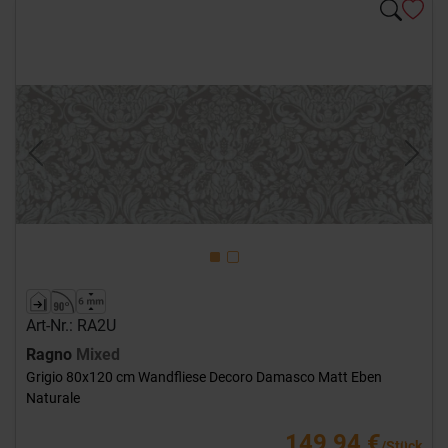
Previous
Next
Art-Nr.: RA2U
Ragno
Mixed
Grigio 80x120 cm Wandfliese Decoro Damasco Matt Eben
Naturale
149,94 €
/Stück