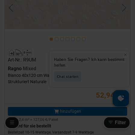
Previous
Next
Art-Nr.: R9UM
Ragno
Mixed
Bianco 40x120 cm Wandfliese Struttura Twing 3D Matt
Strukturiert Naturale
52,94 €
/m²
hinzufügen
Inhalt: 2,4 m² = 127,06 €/Paket
Filter
Wird für sie bestellt
Bestellzeit 10-15 Werktage, Versandzeit 7-9 Werktage