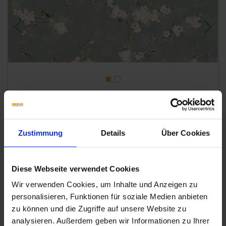
Previous
Next
Art-Nr.: RC5L
Ragno
Mixed
Zustimmung
Details
Über Cookies
Verde 40x120 cm Wandfliese Decoro Fiore Di Pesco Matt Eben
Naturale
Diese Webseite verwendet Cookies
79,94 €
/m²
Wir verwenden Cookies, um Inhalte und Anzeigen zu
personalisieren, Funktionen für soziale Medien anbieten
hinzufügen
zu können und die Zugriffe auf unsere Website zu
Inhalt: 2,88 m² = 230,24 €/Paket
analysieren. Außerdem geben wir Informationen zu Ihrer
Wird für sie bestellt