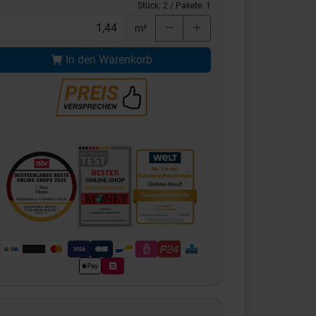
Stück:
2
/ Pakete:
1
m²
In den Warenkorb