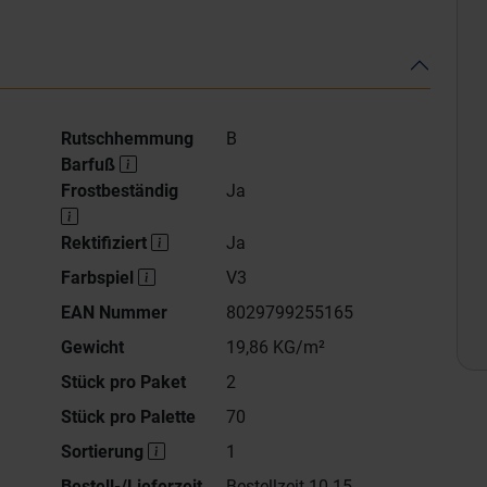
Rutschhemmung
B
Barfuß
Frostbeständig
Ja
Rektifiziert
Ja
Farbspiel
V3
EAN Nummer
8029799255165
Gewicht
19,86 KG/m²
Stück pro Paket
2
Stück pro Palette
70
Sortierung
1
Bestell-/Lieferzeit
Bestellzeit 10-15