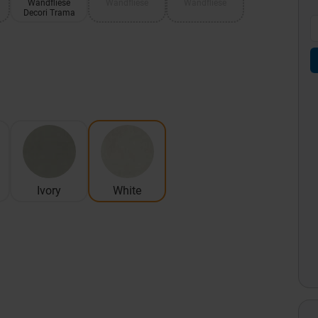
Wandfliese
Wandfliese
Wandfliese
Decori Trama
Ivory
White