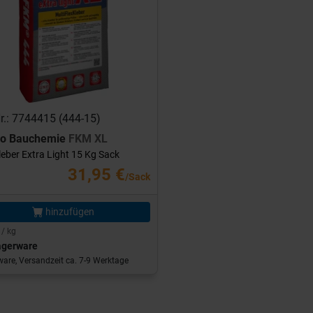
Nr.: 7744415 (444-15)
ro Bauchemie
FKM XL
leber Extra Light 15 Kg Sack
31,95 €
/Sack
hinzufügen
 / kg
agerware
are, Versandzeit ca. 7-9 Werktage