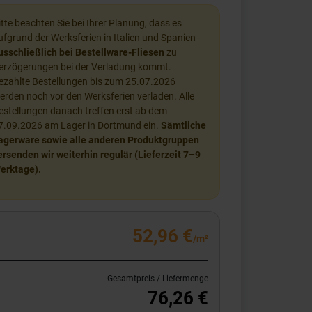
itte beachten Sie bei Ihrer Planung, dass es
ufgrund der Werksferien in Italien und Spanien
usschließlich bei Bestellware-Fliesen
zu
erzögerungen bei der Verladung kommt.
ezahlte Bestellungen bis zum 25.07.2026
erden noch vor den Werksferien verladen. Alle
estellungen danach treffen erst ab dem
7.09.2026 am Lager in Dortmund ein.
Sämtliche
agerware sowie alle anderen Produktgruppen
ersenden wir weiterhin regulär (Lieferzeit 7–9
erktage).
52,96 €
/m²
Gesamtpreis / Liefermenge
76,26 €