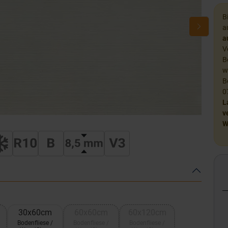
B
a
a
V
B
w
B
0
L
v
W
30x60cm
60x60cm
60x120cm
Bodenfliese /
Bodenfliese /
Bodenfliese /