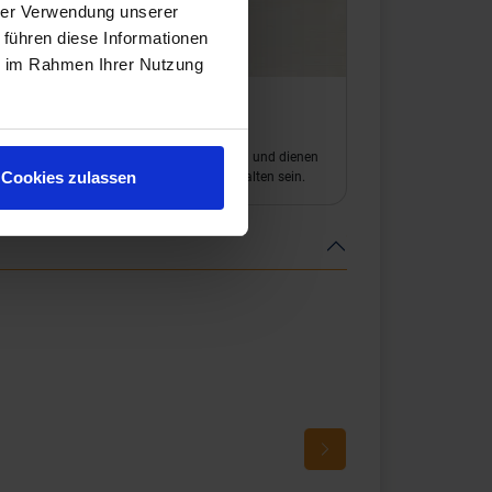
hrer Verwendung unserer
 führen diese Informationen
ie im Rahmen Ihrer Nutzung
Stonecloud White
 "Prints" sind ein Auszug aus dem Farbspiel und dienen
Cookies zulassen
arstellung. Es können weitere "Prints" enthalten sein.