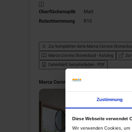
Oberflächenoptik
Matt
Rutschhemmung
R10
Zur kompletten Serie
Marca Corona Stoneclo
Marca Corona Stonecloud - Katalog
Zur
Datenblatt herunterladen - PDF
Marca Corona Stonecloud Impressionen
Zustimmung
Diese Webseite verwendet 
Wir verwenden Cookies, um I