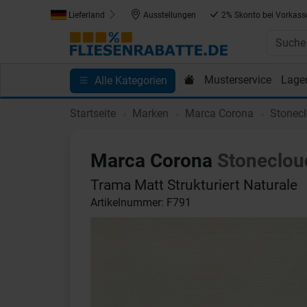
Lieferland
Ausstellungen
2% Skonto bei Vorkass
Musterservice
Lage
Alle Kategorien
Kundenprojekte
Blog
Einkaufen bei Fliesenrab
Startseite
Marken
Marca Corona
Stonec
Marca Corona
Stoneclou
Trama Matt Strukturiert Naturale
Artikelnummer: F791