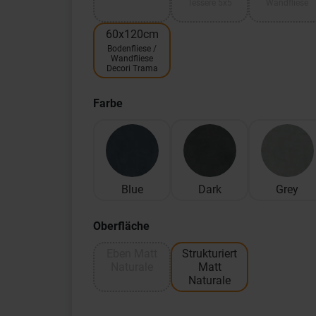
Tessere 5x5
Wandfliese
60x120cm
Bodenfliese /
Wandfliese
Decori Trama
Farbe
Blue
Dark
Grey
Oberfläche
Eben Matt
Strukturiert
Naturale
Matt
Naturale