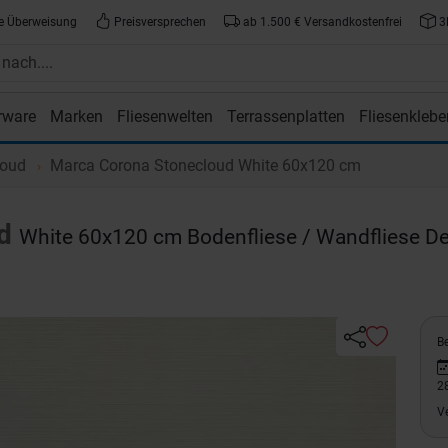
e Überweisung
Preisversprechen
ab 1.500 € Versandkostenfrei
3
rware
Marken
Fliesenwelten
Terrassenplatten
Fliesenklebe
atte.de
loud
Marca Corona Stonecloud White 60x120 cm
d
White 60x120 cm Bodenfliese / Wandfliese De
Be
2
V