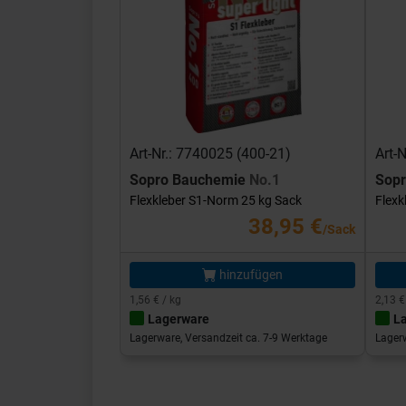
Art-Nr.: 7740025 (400-21)
Art-
Sopro Bauchemie
No.1
Sop
Flexkleber S1-Norm 25 kg Sack
Flexk
38,95 €
/Sack
hinzufügen
1,56 € / kg
2,13 €
Lagerware
L
Lagerware, Versandzeit ca. 7-9 Werktage
Lagerw