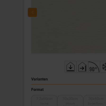
Varianten
Format
7,2x60cm
30x30cm
30x60cm
Sockel
Mosaik
Bodenfliese /