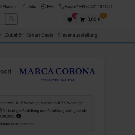
D Planung
Jobs
FAQ
Fragen? +49 (0)231 1811901
0
0
0,00 €
r
Zubehör
Smart Deals
Fliesenausstellung
cori
stellzeit 10-15 Werktage, Versandzeit 7-9 Werktage
Bei heutiger Bestellung und Bezahlung verfügbar ab:
8.08.2026
ersand über Spedition