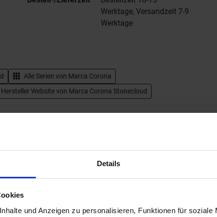
Werktage, Versandzeit 7-9
Werktage
ud
Alle Serien von
Marca Corona
 Hersteller Website von Marca Corona Stonecloud
Farbspiel
Details
Cookies
nhalte und Anzeigen zu personalisieren, Funktionen für soziale