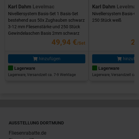
Karl Dahm
Levelmac
Karl Dahm
Levelmac
Nivelliersystem Basis-Set 1 Basis-Set
Nivelliersystem Basis-G
bestehend aus 50x Zughauben schwarz
250 Stück weiß
3-12 mm Fliesenstärke und 250 Stück
Gewindelaschen Basis 2mm schwarz
49,94 €
25
/Set
hinzufügen
hinzufü
Lagerware
Lagerware
Lagerware, Versandzeit ca. 7-9 Werktage
Lagerware, Versandzeit ca. 
AUSSTELLUNG DORTMUND
Fliesenrabatte.de