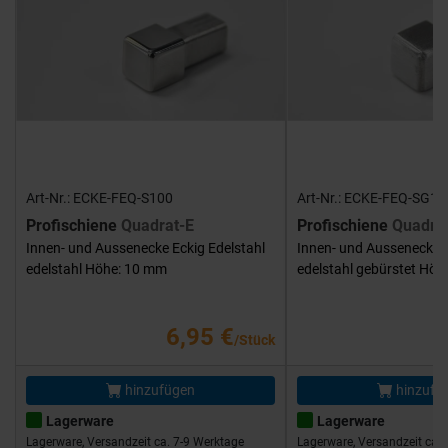
Art-Nr.: ECKE-FEQ-S100
Art-Nr.: ECKE-FEQ-SG10
Profischiene
Quadrat-E
Profischiene
Quadra
Innen- und Aussenecke Eckig Edelstahl
Innen- und Aussenecke E
edelstahl Höhe: 10 mm
edelstahl gebürstet Hö
6,95 €
/Stück
hinzufügen
hinzufü
Lagerware
Lagerware
Lagerware, Versandzeit ca. 7-9 Werktage
Lagerware, Versandzeit ca. 