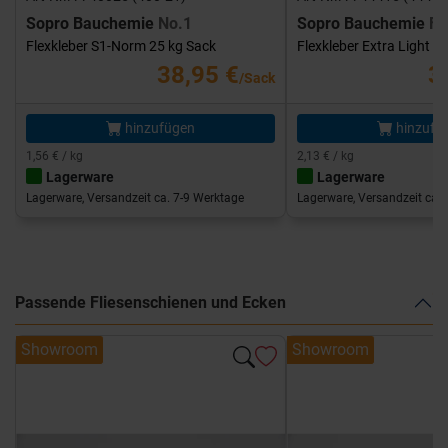
Sopro Bauchemie
No.1
Sopro Bauchemie
FK
Flexkleber S1-Norm 25 kg Sack
Flexkleber Extra Light 1
38,95 €
3
/Sack
hinzufügen
hinzufü
1,56 € / kg
2,13 € / kg
Lagerware
Lagerware
Lagerware, Versandzeit ca. 7-9 Werktage
Lagerware, Versandzeit ca. 
Passende Fliesenschienen und Ecken
Showroom
Showroom