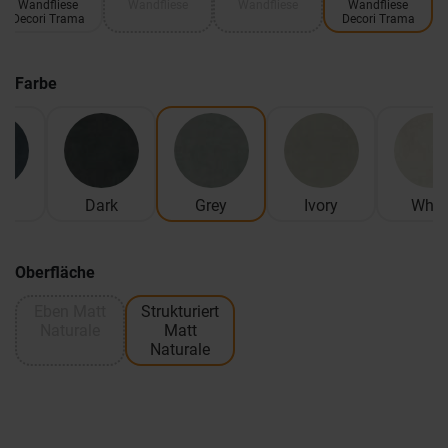
Wandfliese
Wandfliese
Wandfliese
Wandfliese
Decori Trama
Decori Trama
Farbe
e
Dark
Grey
Ivory
Whit
Oberfläche
Eben Matt
Strukturiert
Naturale
Matt
Naturale