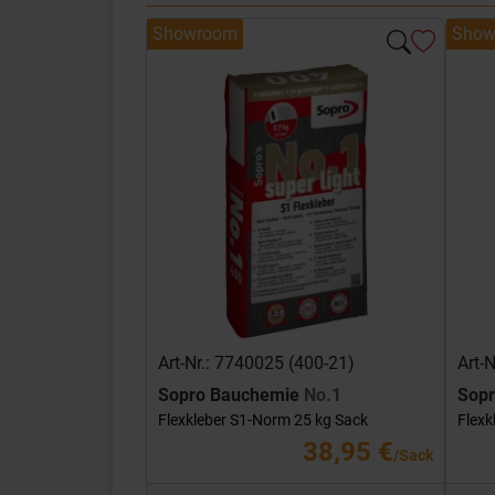
Showroom
Show
Art-Nr.: 7740025 (400-21)
Art-
Sopro Bauchemie
No.1
Sop
Flexkleber S1-Norm 25 kg Sack
Flexk
38,95 €
/Sack