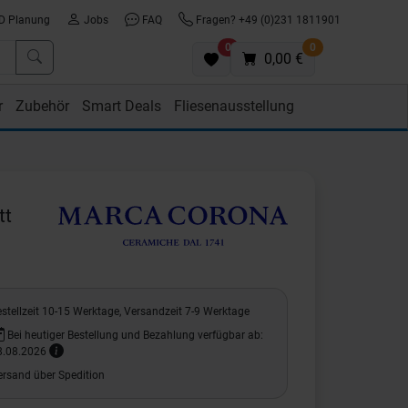
D Planung
Jobs
FAQ
Fragen? +49 (0)231 1811901
0
0
0,00 €
r
Zubehör
Smart Deals
Fliesenausstellung
tt
stellzeit 10-15 Werktage, Versandzeit 7-9 Werktage
Bei heutiger Bestellung und Bezahlung verfügbar ab:
8.08.2026
ersand über Spedition