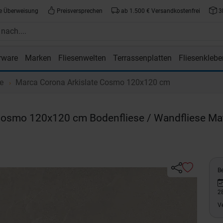
e Überweisung
Preisversprechen
ab 1.500 € Versandkostenfrei
3
rware
Marken
Fliesenwelten
Terrassenplatten
Fliesenklebe
atte.de
te
Marca Corona Arkislate Cosmo 120x120 cm
osmo 120x120 cm Bodenfliese / Wandfliese Ma
Be
2
V