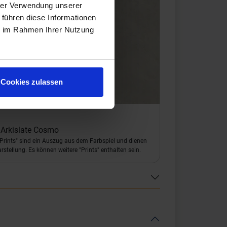
hrer Verwendung unserer
 führen diese Informationen
ie im Rahmen Ihrer Nutzung
Cookies zulassen
Arkislate Cosmo
 "Prints" sind ein Auszug aus dem Farbspiel und dienen
arstellung. Es können weitere "Prints" enthalten sein.