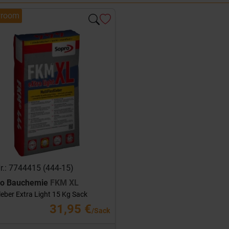
room
Nr.: 7744415 (444-15)
ro Bauchemie
FKM XL
leber Extra Light 15 Kg Sack
31,95 €
/Sack