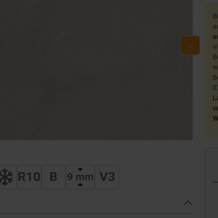
B
a
a
V
B
w
B
0
L
v
W