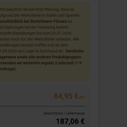
itte beachten Sie bei Ihrer Planung, dass es
ufgrund der Werksferien in Italien und Spanien
usschließlich bei Bestellware-Fliesen
zu
erzögerungen bei der Verladung kommt.
ezahlte Bestellungen bis zum 25.07.2026
erden noch vor den Werksferien verladen. Alle
estellungen danach treffen erst ab dem
7.09.2026 am Lager in Dortmund ein.
Sämtliche
agerware sowie alle anderen Produktgruppen
ersenden wir weiterhin regulär (Lieferzeit 7–9
erktage).
64,95 €
/m²
Gesamtpreis / Liefermenge
187,06 €