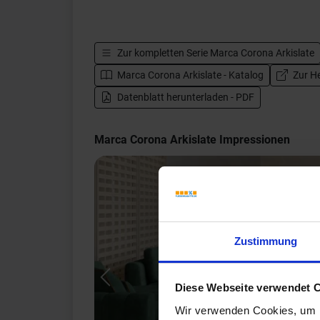
Zur kompletten Serie
Marca Corona Arkislate
Marca Corona Arkislate - Katalog
Zur He
Datenblatt herunterladen - PDF
Marca Corona Arkislate Impressionen
Zustimmung
Previous
Diese Webseite verwendet 
Wir verwenden Cookies, um I