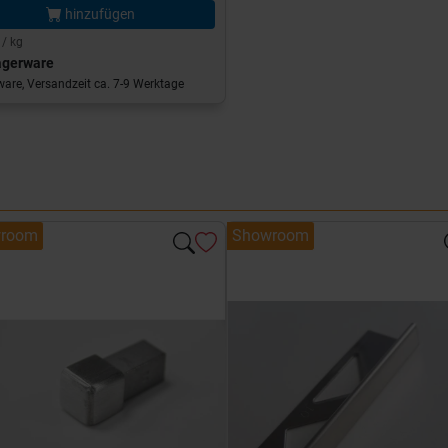
hinzufügen
 / kg
agerware
are, Versandzeit ca. 7-9 Werktage
room
Showroom