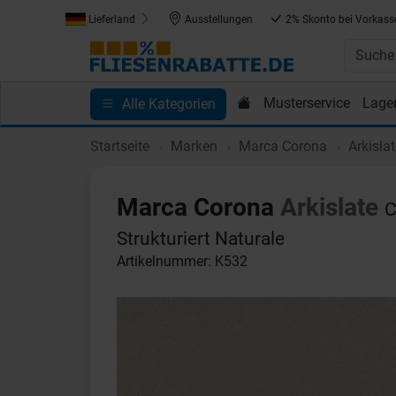
Lieferland
Ausstellungen
2% Skonto bei Vorkass
Musterservice
Lage
Alle Kategorien
Kundenprojekte
Blog
Einkaufen bei Fliesenrab
Startseite
Marken
Marca Corona
Arkisla
Marca Corona
Arkislate
C
Strukturiert Naturale
Artikelnummer: K532