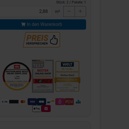
Stück:
2
/ Pakete:
1
m²
In den Warenkorb