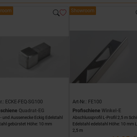
room
Showroom
Nr.: ECKE-FEQ-SG100
Art-Nr.: FE100
ischiene
Quadrat-EG
Profischiene
Winkel-E
- und Aussenecke Eckig Edelstahl
Abschlussprofil L-Profil 2,5 m Sch
tahl gebürstet Höhe: 10 mm
Edelstahl edelstahl Höhe: 10 mm 
2,5 m