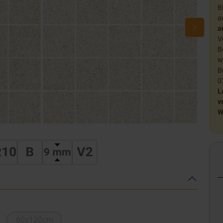
B
a
a
V
B
w
B
0
L
v
W
60x120cm