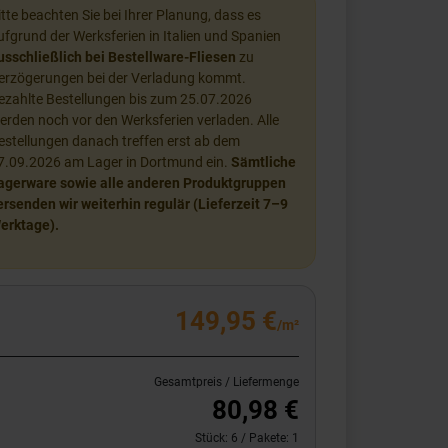
itte beachten Sie bei Ihrer Planung, dass es
ufgrund der Werksferien in Italien und Spanien
usschließlich bei Bestellware-Fliesen
zu
erzögerungen bei der Verladung kommt.
ezahlte Bestellungen bis zum 25.07.2026
erden noch vor den Werksferien verladen. Alle
estellungen danach treffen erst ab dem
7.09.2026 am Lager in Dortmund ein.
Sämtliche
agerware sowie alle anderen Produktgruppen
ersenden wir weiterhin regulär (Lieferzeit 7–9
erktage).
149,95 €
/m²
Gesamtpreis / Liefermenge
80,98 €
Stück:
6
/ Pakete:
1