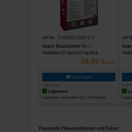
Art-Nr.: 7740025 (400-21)
Art-
Sopro Bauchemie
No.1
Sop
Flexkleber S1-Norm 25 kg Sack
Flexk
38,95 €
/Sack
hinzufügen
1,56 € / kg
2,13 €
Lagerware
L
Lagerware, Versandzeit ca. 7-9 Werktage
Lagerw
Passende Fliesenschienen und Ecken