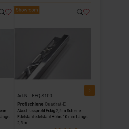
Showroom
Showroom
Art-Nr.: FEQ-S100
Art-Nr.: FEQ-SG
Profischiene
Quadrat-E
Profischiene
Qu
iene
Abschlussprofil Eckig 2,5 m Schiene
Abschlussprofil Ec
Länge:
Edelstahl edelstahl Höhe: 10 mm Länge:
Edelstahl edelstah
2,5 m
mm Länge: 2,5 m