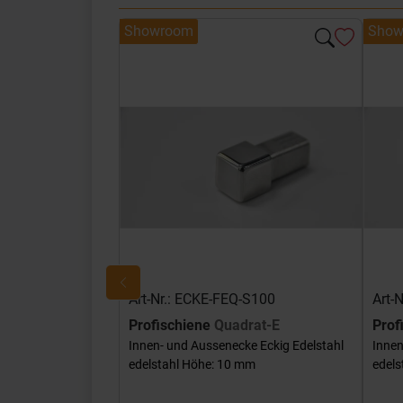
Showroom
Show
Art-Nr.: ECKE-FEQ-S100
Art-
Profischiene
Quadrat-E
Prof
Innen- und Aussenecke Eckig Edelstahl
Innen
edelstahl Höhe: 10 mm
edels