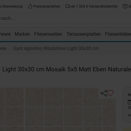
e Überweisung
Preisversprechen
ab 1.500 € Versandkostenfrei
3
rware
Marken
Fliesenwelten
Terrassenplatten
Fliesenklebe
atte.de
one
Sant Agostino Windstone Light 30x30 cm
e
Light 30x30 cm Mosaik 5x5 Matt Eben Naturale
Be
2
V