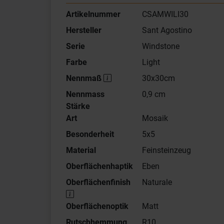
Artikelnummer
CSAMWILI30
Hersteller
Sant Agostino
Serie
Windstone
Farbe
Light
Nennmaß
30x30cm
Nennmass
0,9 cm
Stärke
Art
Mosaik
Besonderheit
5x5
Material
Feinsteinzeug
Oberflächenhaptik
Eben
Oberflächenfinish
Naturale
Oberflächenoptik
Matt
Rutschhemmung
R10