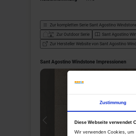
Zur kompletten Serie
Sant Agostino Windston
Zur Outdoor Serie
Sant Agostino Win
Zur Hersteller Website von Sant Agostino Win
Sant Agostino Windstone Impressionen
Zustimmung
Diese Webseite verwendet 
Previous
Wir verwenden Cookies, um I