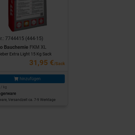
Nr.: 7744415 (444-15)
ro Bauchemie
FKM XL
leber Extra Light 15 Kg Sack
31,95 €
/Sack
hinzufügen
 / kg
agerware
are, Versandzeit ca. 7-9 Werktage