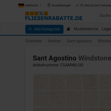
Lieferland
Ausstellungen
2% Skonto bei Vorkass
Musterservice
Lage
Alle Kategorien
Kundenprojekte
Blog
Einkaufen bei Fliesenrab
Startseite
Marken
Sant Agostino
Windst
Sant Agostino
Windston
Artikelnummer: CSAMWILI30