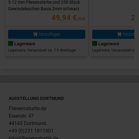
3-12 mm Fliesenstärke und 250 Stück
Gewindelaschen Basis 2mm schwarz
49,94 €
25
/Set
hinzufügen
hinzufü
Lagerware
Lagerware
Lagerware, Versandzeit ca. 7-9 Werktage
Lagerware, Versandzeit ca. 
AUSSTELLUNG DORTMUND
Fliesenrabatte.de
Eisenstr. 47
44145 Dortmund
+49 (0)231 1811901
info@fliesenrabatte.de