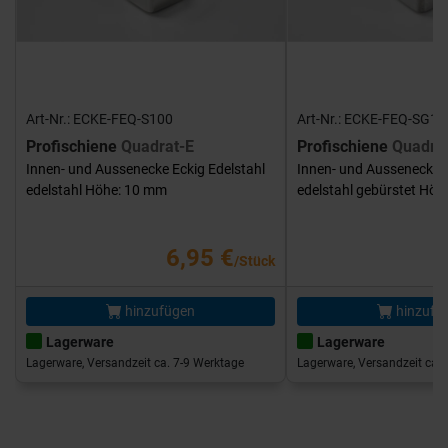
Art-Nr.: ECKE-FEQ-S100
Art-Nr.: ECKE-FEQ-SG10
Profischiene
Quadrat-E
Profischiene
Quadra
Innen- und Aussenecke Eckig Edelstahl
Innen- und Aussenecke E
edelstahl Höhe: 10 mm
edelstahl gebürstet Hö
6,95 €
/Stück
hinzufügen
hinzufü
Lagerware
Lagerware
Lagerware, Versandzeit ca. 7-9 Werktage
Lagerware, Versandzeit ca. 