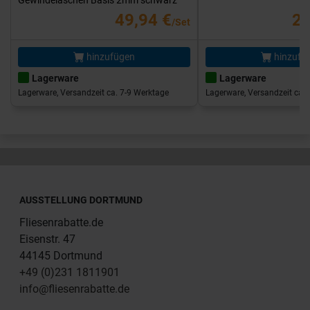
Gewindelaschen Basis 2mm schwarz
49,94 €
25
/Set
hinzufügen
hinzufü
Lagerware
Lagerware
Lagerware, Versandzeit ca. 7-9 Werktage
Lagerware, Versandzeit ca. 
AUSSTELLUNG DORTMUND
Fliesenrabatte.de
Eisenstr. 47
44145 Dortmund
+49 (0)231 1811901
info@fliesenrabatte.de