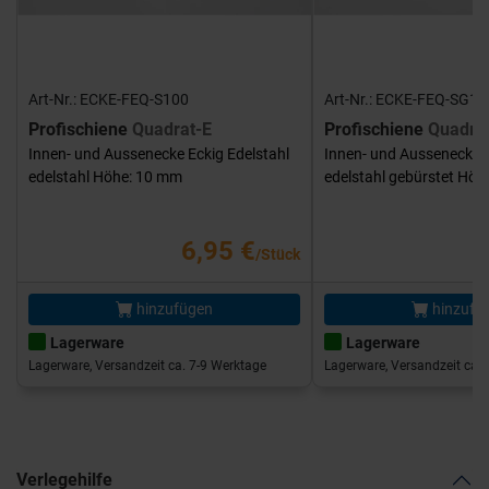
Art-Nr.: ECKE-FEQ-S100
Art-Nr.: ECKE-FEQ-SG10
Profischiene
Quadrat-E
Profischiene
Quadra
Innen- und Aussenecke Eckig Edelstahl
Innen- und Aussenecke E
edelstahl Höhe: 10 mm
edelstahl gebürstet Hö
6,95 €
/Stück
hinzufügen
hinzufü
Lagerware
Lagerware
Lagerware, Versandzeit ca. 7-9 Werktage
Lagerware, Versandzeit ca. 
Verlegehilfe