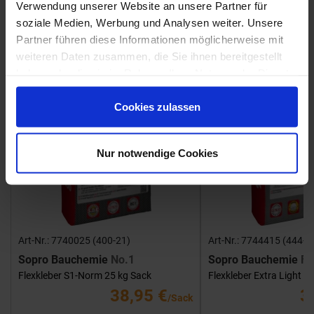
Verwendung unserer Website an unsere Partner für
soziale Medien, Werbung und Analysen weiter. Unsere
Showroom
Showroom
Partner führen diese Informationen möglicherweise mit
weiteren Daten zusammen, die Sie ihnen bereitgestellt
haben oder die sie im Rahmen Ihrer Nutzung der Dienste
gesammelt haben.
Cookies zulassen
Nur notwendige Cookies
Art-Nr.: 7740025 (400-21)
Art-Nr.: 7744415 (444-1
Sopro Bauchemie
No.1
Sopro Bauchemie
FK
Flexkleber S1-Norm 25 kg Sack
Flexkleber Extra Light 1
38,95 €
3
/Sack