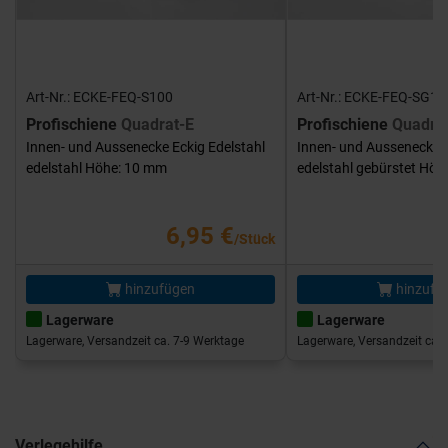
Art-Nr.: ECKE-FEQ-S100
Art-Nr.: ECKE-FEQ-SG10
Profischiene
Quadrat-E
Profischiene
Quadra
Innen- und Aussenecke Eckig Edelstahl
Innen- und Aussenecke E
edelstahl Höhe: 10 mm
edelstahl gebürstet Hö
6,95 €
/Stück
hinzufügen
hinzufü
Lagerware
Lagerware
Lagerware, Versandzeit ca. 7-9 Werktage
Lagerware, Versandzeit ca. 
Verlegehilfe