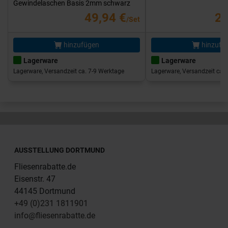
Gewindelaschen Basis 2mm schwarz
49,94 €
25
/Set
hinzufügen
hinzufü
Lagerware
Lagerware
Lagerware, Versandzeit ca. 7-9 Werktage
Lagerware, Versandzeit ca. 
AUSSTELLUNG DORTMUND
Fliesenrabatte.de
Eisenstr. 47
44145 Dortmund
+49 (0)231 1811901
info@fliesenrabatte.de