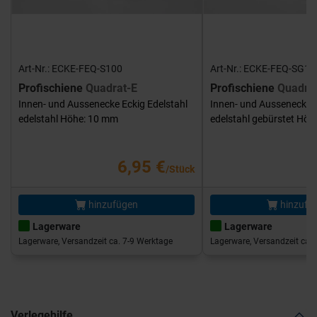
Art-Nr.: ECKE-FEQ-S100
Art-Nr.: ECKE-FEQ-SG10
Profischiene
Quadrat-E
Profischiene
Quadra
Innen- und Aussenecke Eckig Edelstahl
Innen- und Aussenecke E
edelstahl Höhe: 10 mm
edelstahl gebürstet Hö
6,95 €
/Stück
hinzufügen
hinzufü
Lagerware
Lagerware
Lagerware, Versandzeit ca. 7-9 Werktage
Lagerware, Versandzeit ca. 
Verlegehilfe