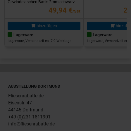
Gewindelaschen Basis 2mm schwarz
49,94 €
25
/Set
hinzufügen
hinzufü
Lagerware
Lagerware
Lagerware, Versandzeit ca. 7-9 Werktage
Lagerware, Versandzeit ca. 
AUSSTELLUNG DORTMUND
Fliesenrabatte.de
Eisenstr. 47
44145 Dortmund
+49 (0)231 1811901
info@fliesenrabatte.de