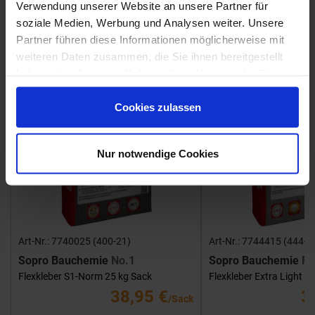
Verwendung unserer Website an unsere Partner für
soziale Medien, Werbung und Analysen weiter. Unsere
Showroom
Showroom
Partner führen diese Informationen möglicherweise mit
weiteren Daten zusammen, die Sie ihnen bereitgestellt
haben oder die sie im Rahmen Ihrer Nutzung der Dienste
gesammelt haben.
Cookies zulassen
Nur notwendige Cookies
Art-Nr.: 7740025 (400-21)
Art-Nr.: 7744415 (444-1
Sopro Bauchemie
No.1
Sopro Bauchemie
FK
Flexkleber S1-Norm 25 kg Sack
Flexkleber Extra Light 1
38,95 €
3
/Sack