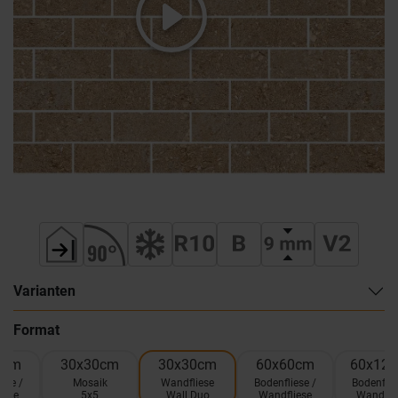
Varianten
Format
0cm
30x30cm
30x30cm
60x60cm
60x12
ese /
Mosaik
Wandfliese
Bodenfliese /
Bodenflie
iese
5x5
Wall Duo
Wandfliese
Wandfli