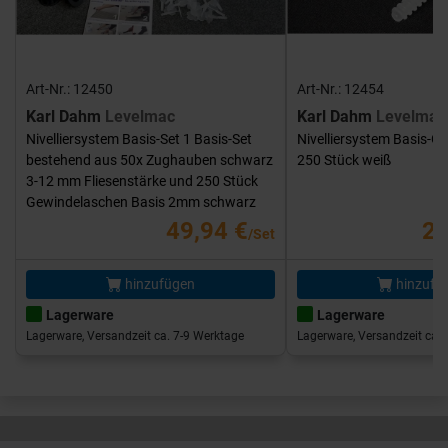
Art-Nr.: 12450
Art-Nr.: 12454
Karl Dahm
Levelmac
Karl Dahm
Levelmac
Nivelliersystem Basis-Set 1 Basis-Set
Nivelliersystem Basis-G
bestehend aus 50x Zughauben schwarz
250 Stück weiß
3-12 mm Fliesenstärke und 250 Stück
Gewindelaschen Basis 2mm schwarz
49,94 €
25
/Set
hinzufügen
hinzufü
Lagerware
Lagerware
Lagerware, Versandzeit ca. 7-9 Werktage
Lagerware, Versandzeit ca. 