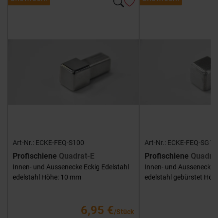
Art-Nr.: ECKE-FEQ-S100
Art-Nr.: ECKE-FEQ-SG10
Profischiene
Quadrat-E
Profischiene
Quadra
Innen- und Aussenecke Eckig Edelstahl
Innen- und Aussenecke E
edelstahl Höhe: 10 mm
edelstahl gebürstet Hö
6,95 €
/Stück