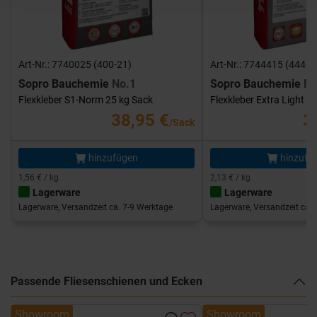
Art-Nr.: 7740025 (400-21)
Art-Nr.: 7744415 (444-1
Sopro Bauchemie
No.1
Sopro Bauchemie
FK
Flexkleber S1-Norm 25 kg Sack
Flexkleber Extra Light 1
38,95 €
3
/Sack
hinzufügen
hinzufü
1,56 € / kg
2,13 € / kg
Lagerware
Lagerware
Lagerware, Versandzeit ca. 7-9 Werktage
Lagerware, Versandzeit ca. 
Passende Fliesenschienen und Ecken
Showroom
Showroom