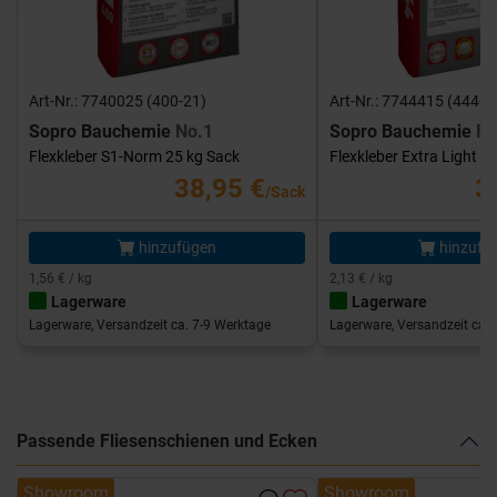
Art-Nr.: 7740025 (400-21)
Art-Nr.: 7744415 (444-1
Sopro Bauchemie
No.1
Sopro Bauchemie
FK
Flexkleber S1-Norm 25 kg Sack
Flexkleber Extra Light 1
38,95 €
3
/Sack
hinzufügen
hinzufü
1,56 € / kg
2,13 € / kg
Lagerware
Lagerware
Lagerware, Versandzeit ca. 7-9 Werktage
Lagerware, Versandzeit ca. 
Passende Fliesenschienen und Ecken
Showroom
Showroom