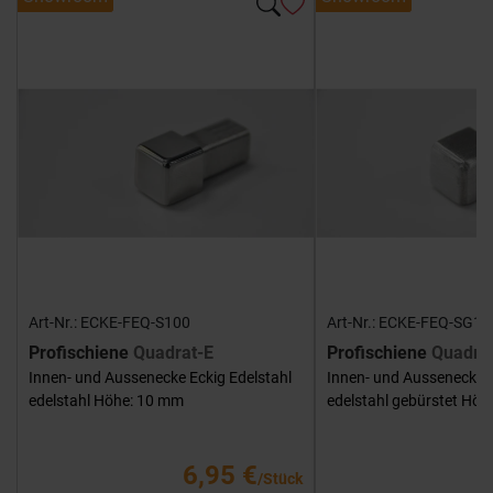
Art-Nr.: ECKE-FEQ-S100
Art-Nr.: ECKE-FEQ-SG10
Profischiene
Quadrat-E
Profischiene
Quadra
Innen- und Aussenecke Eckig Edelstahl
Innen- und Aussenecke E
edelstahl Höhe: 10 mm
edelstahl gebürstet Hö
6,95 €
/Stück