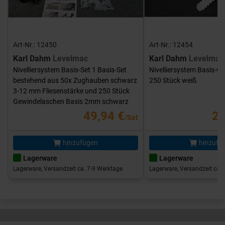
Art-Nr.: 12450
Art-Nr.: 12454
Karl Dahm
Levelmac
Karl Dahm
Levelmac
Nivelliersystem Basis-Set 1 Basis-Set
Nivelliersystem Basis-G
bestehend aus 50x Zughauben schwarz
250 Stück weiß
3-12 mm Fliesenstärke und 250 Stück
Gewindelaschen Basis 2mm schwarz
49,94 €
25
/Set
hinzufügen
hinzufü
Lagerware
Lagerware
Lagerware, Versandzeit ca. 7-9 Werktage
Lagerware, Versandzeit ca. 