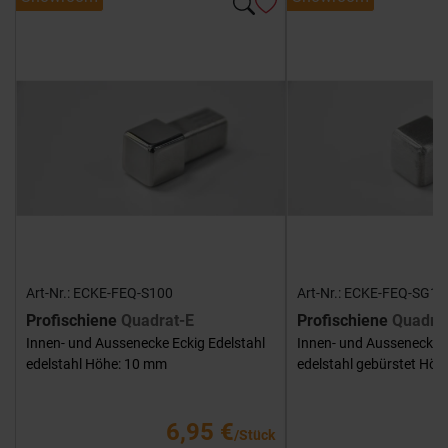
Art-Nr.: ECKE-FEQ-S100
Art-Nr.: ECKE-FEQ-SG10
Profischiene
Quadrat-E
Profischiene
Quadra
Innen- und Aussenecke Eckig Edelstahl
Innen- und Aussenecke E
edelstahl Höhe: 10 mm
edelstahl gebürstet Hö
6,95 €
/Stück