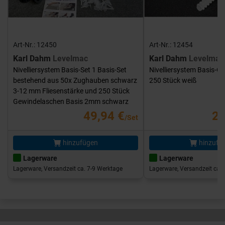
Art-Nr.: 12450
Art-Nr.: 12454
Karl Dahm
Levelmac
Karl Dahm
Levelmac
Nivelliersystem Basis-Set 1 Basis-Set
Nivelliersystem Basis-G
bestehend aus 50x Zughauben schwarz
250 Stück weiß
3-12 mm Fliesenstärke und 250 Stück
Gewindelaschen Basis 2mm schwarz
49,94 €
25
/Set
hinzufügen
hinzufü
Lagerware
Lagerware
Lagerware, Versandzeit ca. 7-9 Werktage
Lagerware, Versandzeit ca. 