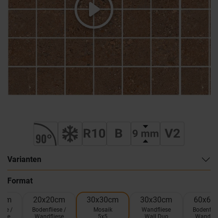
Varianten
Format
0cm
20x20cm
30x30cm
30x30cm
60x60
ese /
Bodenfliese /
Mosaik
Wandfliese
Bodenflie
iese
Wandfliese
5x5
Wall Duo
Wandfli