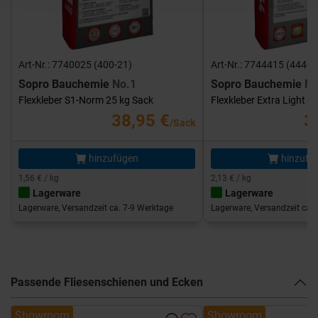
Art-Nr.: 7740025 (400-21)
Art-Nr.: 7744415 (444-1
Sopro Bauchemie
No.1
Sopro Bauchemie
FK
Flexkleber S1-Norm 25 kg Sack
Flexkleber Extra Light 1
38,95 €
3
/Sack
hinzufügen
hinzufü
1,56 € / kg
2,13 € / kg
Lagerware
Lagerware
Lagerware, Versandzeit ca. 7-9 Werktage
Lagerware, Versandzeit ca. 
Passende Fliesenschienen und Ecken
Showroom
Showroom