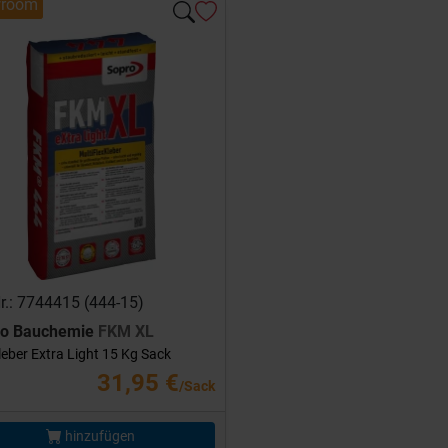
room
Nr.: 7744415 (444-15)
ro Bauchemie
FKM XL
leber Extra Light 15 Kg Sack
31,95 €
/Sack
hinzufügen