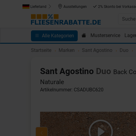
Lieferland
Ausstellungen
2% Skonto bei Vorkass
Musterservice
Lage
Alle Kategorien
Kundenprojekte
Blog
Einkaufen bei Fliesenrab
Startseite
Marken
Sant Agostino
Duo
Sant Agostino
Duo
Back Co
Naturale
Artikelnummer: CSADUBC620