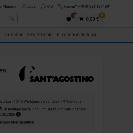
D Planung
Jobs
FAQ
Fragen? +49 (0)231 1811901
0
0
0,00 €
r
Zubehör
Smart Deals
Fliesenausstellung
ben
stellzeit 10-15 Werktage, Versandzeit 7-9 Werktage
Bei heutiger Bestellung und Bezahlung verfügbar ab:
8.08.2026
ersand über Spedition