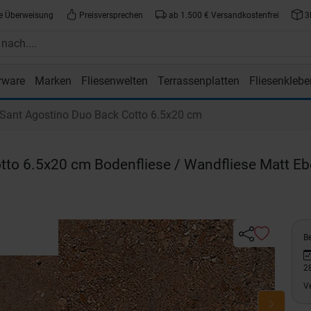
e Überweisung
Preisversprechen
ab 1.500 € Versandkostenfrei
3
rware
Marken
Fliesenwelten
Terrassenplatten
Fliesenklebe
atte.de
Sant Agostino Duo Back Cotto 6.5x20 cm
tto 6.5x20 cm Bodenfliese / Wandfliese Matt E
Be
2
V