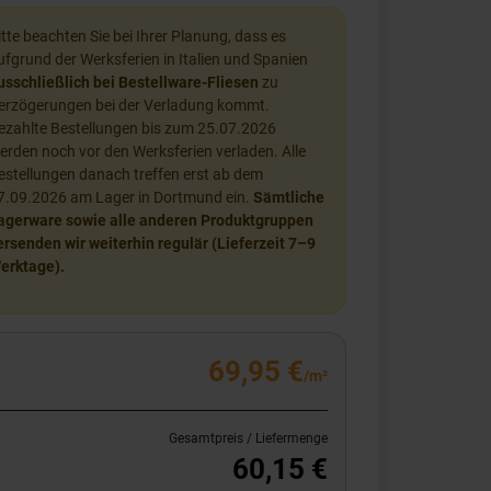
itte beachten Sie bei Ihrer Planung, dass es
ufgrund der Werksferien in Italien und Spanien
usschließlich bei Bestellware-Fliesen
zu
erzögerungen bei der Verladung kommt.
ezahlte Bestellungen bis zum 25.07.2026
erden noch vor den Werksferien verladen. Alle
estellungen danach treffen erst ab dem
7.09.2026 am Lager in Dortmund ein.
Sämtliche
agerware sowie alle anderen Produktgruppen
ersenden wir weiterhin regulär (Lieferzeit 7–9
erktage).
69,95 €
/m²
Gesamtpreis / Liefermenge
60,15 €