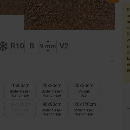
B
a
a
V
B
w
B
0
L
v
W
10x60cm
20x20cm
30x30cm
Bodenfliese /
Bodenfliese /
Mosaik
Wandfliese
Wandfliese
5x5
60x120cm
90x90cm
120x120cm
Wandfliese
Bodenfliese /
Bodenfliese /
Deco
Wandfliese
Wandfliese