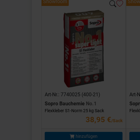
Showroom
Show
Art-Nr.: 7740025 (400-21)
Art-
Sopro Bauchemie
No.1
Sop
Flexkleber S1-Norm 25 kg Sack
Flexk
38,95 €
/Sack
hinzufügen