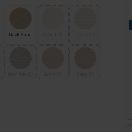
t
Back Sand
Desert 01
Desert 02
1
Gem Mix 02
Sand 01
Sand 02