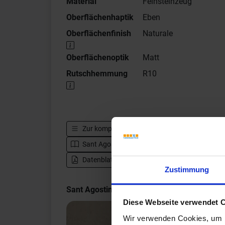
Material
Feinsteinzeug
Oberflächenhaptik
Eben
Oberflächenfinish
Naturale
Oberflächenoptik
Matt
Rutschhemmung
R10
Zur kompletten Serie
Sant Agostino Duo
Sant Agostino Duo - Katalog
Zur Herstel
Datenblatt herunterladen - PDF
Zustimmung
Sant Agostino Duo Impressionen
Diese Webseite verwendet 
Wir verwenden Cookies, um I