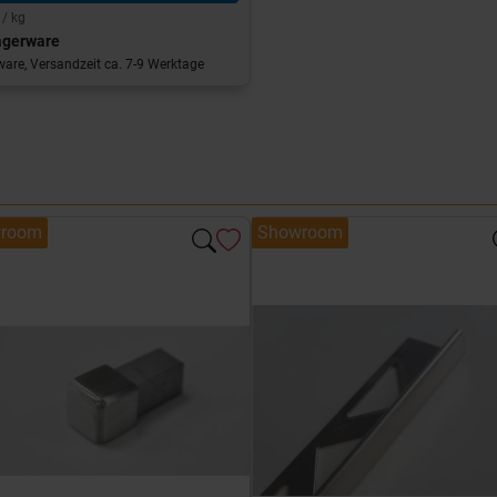
 / kg
agerware
are, Versandzeit ca. 7-9 Werktage
room
Showroom