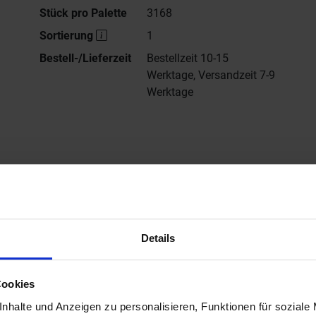
Stück pro Palette
3168
Sortierung
1
Bestell-/Lieferzeit
Bestellzeit 10-15
Werktage, Versandzeit 7-9
Werktage
Alle Serien von
Sant Agostino
Zur Outdoor Serie
ler Website von Sant Agostino Duo
Details
Cookies
nhalte und Anzeigen zu personalisieren, Funktionen für soziale