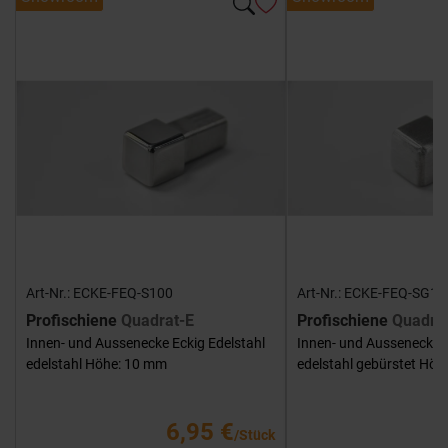
Art-Nr.: ECKE-FEQ-S100
Art-Nr.: ECKE-FEQ-SG10
Profischiene
Quadrat-E
Profischiene
Quadra
Innen- und Aussenecke Eckig Edelstahl
Innen- und Aussenecke E
edelstahl Höhe: 10 mm
edelstahl gebürstet Hö
6,95 €
/Stück