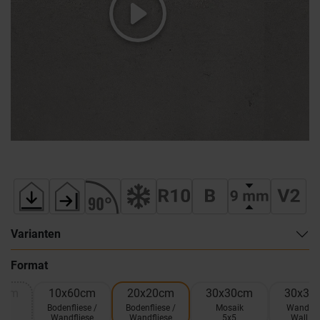
Varianten
Format
0cm
10x60cm
20x20cm
30x30cm
30x30
el
Bodenfliese /
Bodenfliese /
Mosaik
Wandfli
Wandfliese
Wandfliese
5x5
Wall D