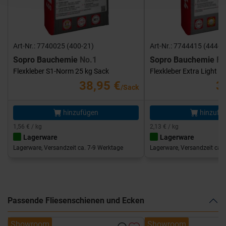
Art-Nr.: 7740025 (400-21)
Art-Nr.: 7744415 (444-1
Sopro Bauchemie
No.1
Sopro Bauchemie
FK
Flexkleber S1-Norm 25 kg Sack
Flexkleber Extra Light 1
38,95 €
3
/Sack
hinzufügen
hinzufü
1,56 € / kg
2,13 € / kg
Lagerware
Lagerware
Lagerware, Versandzeit ca. 7-9 Werktage
Lagerware, Versandzeit ca. 
Passende Fliesenschienen und Ecken
Showroom
Showroom