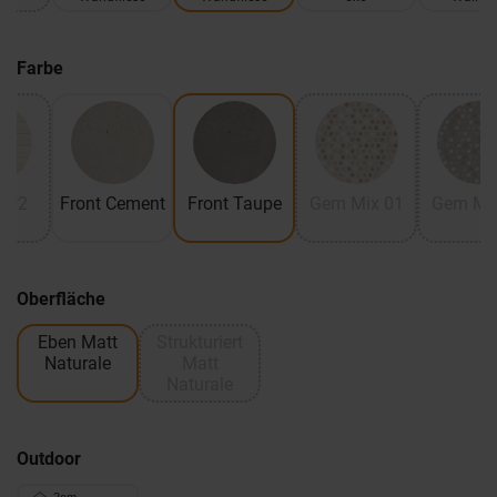
Farbe
t 02
Front Cement
Front Taupe
Gem Mix 01
Gem Mix
Oberfläche
Eben Matt
Strukturiert
Naturale
Matt
Naturale
Outdoor