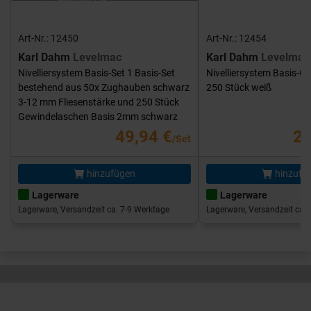
Art-Nr.: 12450
Art-Nr.: 12454
Karl Dahm
Levelmac
Karl Dahm
Levelmac
Nivelliersystem Basis-Set 1 Basis-Set
Nivelliersystem Basis-G
bestehend aus 50x Zughauben schwarz
250 Stück weiß
3-12 mm Fliesenstärke und 250 Stück
Gewindelaschen Basis 2mm schwarz
49,94 €
25
/Set
hinzufügen
hinzufü
Lagerware
Lagerware
Lagerware, Versandzeit ca. 7-9 Werktage
Lagerware, Versandzeit ca. 