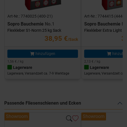
Art-Nr.: 7740025 (400-21)
Art-Nr.: 7744415 (444-1
Sopro Bauchemie
No.1
Sopro Bauchemie
FK
Flexkleber S1-Norm 25 kg Sack
Flexkleber Extra Light 1
38,95 €
3
/Sack
hinzufügen
hinzufü
1,56 € / kg
2,13 € / kg
Lagerware
Lagerware
Lagerware, Versandzeit ca. 7-9 Werktage
Lagerware, Versandzeit ca. 
Passende Fliesenschienen und Ecken
Showroom
Showroom