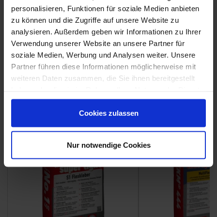
personalisieren, Funktionen für soziale Medien anbieten
zu können und die Zugriffe auf unsere Website zu
analysieren. Außerdem geben wir Informationen zu Ihrer
Weitere Serien von Ragno
Verwendung unserer Website an unsere Partner für
soziale Medien, Werbung und Analysen weiter. Unsere
Partner führen diese Informationen möglicherweise mit
weiteren Daten zusammen, die Sie ihnen bereitgestellt
Fliesenkleber
haben oder die sie im Rahmen Ihrer Nutzung der Dienste
Showroom
Showroom
gesammelt haben.
Cookies zulassen
Nur notwendige Cookies