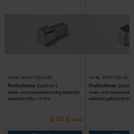
Art-Nr.: ECKE-FEQ-S100
Art-Nr.: ECKE-FEQ-SG10
Profischiene
Quadrat-E
Profischiene
Quadra
Innen- und Aussenecke Eckig Edelstahl
Innen- und Aussenecke E
edelstahl Höhe: 10 mm
edelstahl gebürstet Hö
6,95 €
/Stück