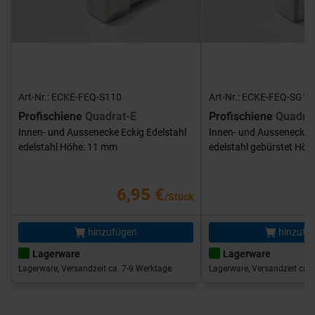
Art-Nr.: ECKE-FEQ-S110
Art-Nr.: ECKE-FEQ-SG11
Profischiene
Quadrat-E
Profischiene
Quadra
Innen- und Aussenecke Eckig Edelstahl
Innen- und Aussenecke E
edelstahl Höhe: 11 mm
edelstahl gebürstet Hö
6,95 €
/Stück
hinzufügen
hinzufü
Lagerware
Lagerware
Lagerware, Versandzeit ca. 7-9 Werktage
Lagerware, Versandzeit ca. 