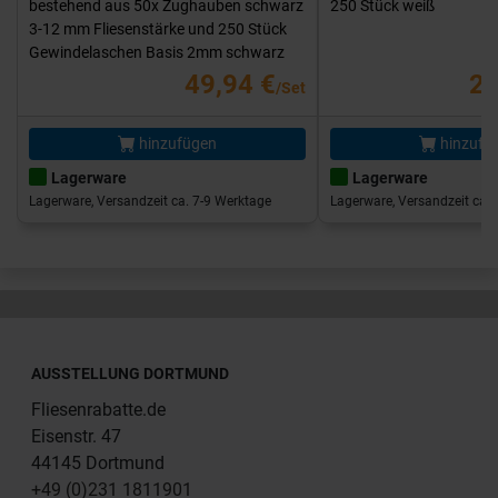
bestehend aus 50x Zughauben schwarz
250 Stück weiß
3-12 mm Fliesenstärke und 250 Stück
Gewindelaschen Basis 2mm schwarz
49,94 €
25
/Set
hinzufügen
hinzufü
Lagerware
Lagerware
Lagerware, Versandzeit ca. 7-9 Werktage
Lagerware, Versandzeit ca. 
AUSSTELLUNG DORTMUND
Fliesenrabatte.de
Eisenstr. 47
44145 Dortmund
+49 (0)231 1811901