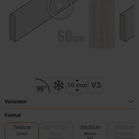
Varianten
Format
7x60cm
28,1x31cm
30x30cm
60x60cm
Sockel
Mosaik
Mosaik
Bodenfliese /
Ventaglio
3x3
Wandfliese