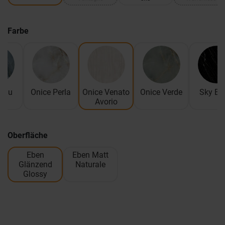
Farbe
 Blu
Onice Perla
Onice Venato
Onice Verde
Sky Bl
Avorio
Oberfläche
Eben
Eben Matt
Glänzend
Naturale
Glossy