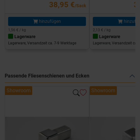
38,95 €
3
/Sack
hinzufügen
hinzufü
1,56 € / kg
2,13 € / kg
Lagerware
Lagerware
Lagerware, Versandzeit ca. 7-9 Werktage
Lagerware, Versandzeit ca. 
Passende Fliesenschienen und Ecken
Showroom
Showroom