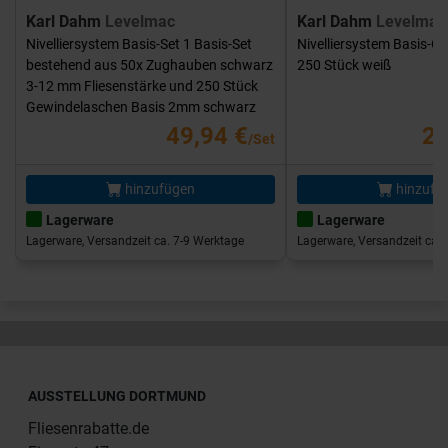
Karl Dahm
Levelmac
Karl Dahm
Levelmac
Nivelliersystem Basis-Set 1 Basis-Set
Nivelliersystem Basis-G
bestehend aus 50x Zughauben schwarz
250 Stück weiß
3-12 mm Fliesenstärke und 250 Stück
Gewindelaschen Basis 2mm schwarz
49,94 €
25
/Set
hinzufügen
hinzufü
Lagerware
Lagerware
Lagerware, Versandzeit ca. 7-9 Werktage
Lagerware, Versandzeit ca. 
AUSSTELLUNG DORTMUND
Fliesenrabatte.de