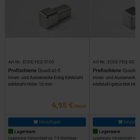
Art-Nr.: ECKE-FEQ-S100
Art-Nr.: ECKE-FEQ-SG10
Profischiene
Quadrat-E
Profischiene
Quadra
Innen- und Aussenecke Eckig Edelstahl
Innen- und Aussenecke E
edelstahl Höhe: 10 mm
edelstahl gebürstet Hö
6,95 €
/Stück
hinzufügen
hinzufü
Lagerware
Lagerware
Lagerware, Versandzeit ca. 7-9 Werktage
Lagerware, Versandzeit ca. 