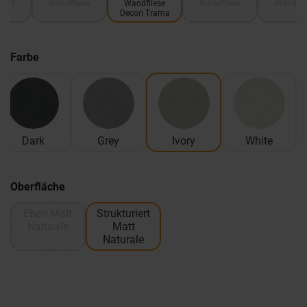
 5x5
Wandfliese
Wandfliese
Wandfliese
Wandfli
Decori Trama
Farbe
Dark
Grey
Ivory
White
Oberfläche
Eben Matt
Strukturiert
Naturale
Matt
Naturale