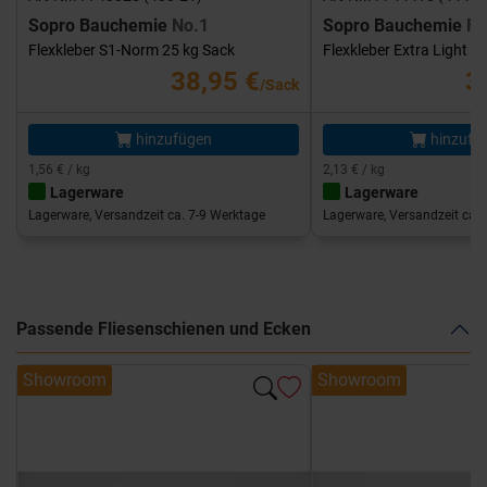
Sopro Bauchemie
No.1
Sopro Bauchemie
FK
Flexkleber S1-Norm 25 kg Sack
Flexkleber Extra Light 1
38,95 €
3
/Sack
hinzufügen
hinzufü
1,56 € / kg
2,13 € / kg
Lagerware
Lagerware
Lagerware, Versandzeit ca. 7-9 Werktage
Lagerware, Versandzeit ca. 
Passende Fliesenschienen und Ecken
Showroom
Showroom